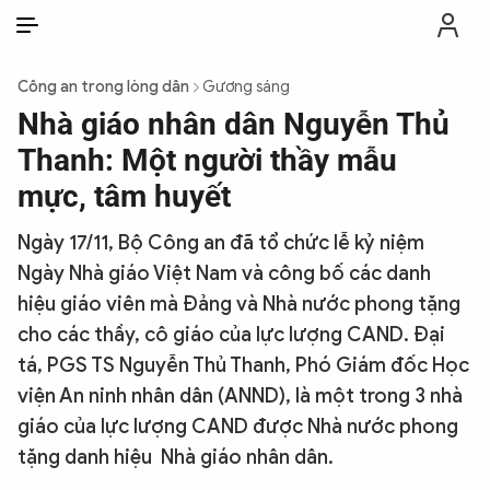
VI
VI
EN
Công an trong lòng dân
Gương sáng
THỜI SỰ
Nhà giáo nhân dân Nguyễn Thủ
Thanh: Một người thầy mẫu
CHỐNG DIỄN BIẾN HÒA BÌNH
mực, tâm huyết
Ngày 17/11, Bộ Công an đã tổ chức lễ kỷ niệm
CÔNG AN TRONG LÒNG DÂN
Ngày Nhà giáo Việt Nam và công bố các danh
hiệu giáo viên mà Đảng và Nhà nước phong tặng
XÃ HỘI
cho các thầy, cô giáo của lực lượng CAND. Đại
tá, PGS TS Nguyễn Thủ Thanh, Phó Giám đốc Học
PHÁP LUẬT
viện An ninh nhân dân (ANND), là một trong 3 nhà
giáo của lực lượng CAND được Nhà nước phong
CÔNG NGHỆ
tặng danh hiệu Nhà giáo nhân dân.