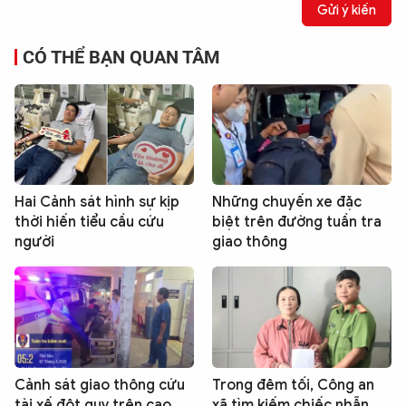
Gửi ý kiến
CÓ THỂ BẠN QUAN TÂM
Hai Cảnh sát hình sự kịp
Những chuyến xe đặc
thời hiến tiểu cầu cứu
biệt trên đường tuần tra
người
giao thông
Cảnh sát giao thông cứu
Trong đêm tối, Công an
tài xế đột quỵ trên cao
xã tìm kiếm chiếc nhẫn