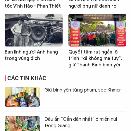
tốc Vĩnh Hảo - Phan Thiết
người phụ nữ đánh rơi
Bản lĩnh người Anh hùng
Quyết tâm rút ngắn lộ
trong vùng địch
trình “xã không ma túy”,
giữ Thạnh Bình bình yên
CÁC TIN KHÁC
Giữ bình yên từng phum, sóc Khmer
Dấu ấn “Gần dân nhất” ở miền núi
Đông Giang