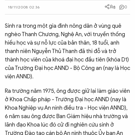
0
QUỐC TẾ
18/11/2008 02:36
Sinh ra trong một gia đình nông dân ở vùng quê
VĂN HÓA - THỂ THAO
nghèo Thanh Chương, Nghệ An, với truyền thống
hiếu học và sự nỗ lực của bản thân, 18 tuổi, anh
BẠN ĐỌC & CAND
thanh niên Nguyễn Thủ Thanh đã thi đỗ và trở
thành học viên của khoá đại học đầu tiên (khóa D1)
ĐA PHƯƠNG TIỆN
của Trường Đại học ANND - Bộ Công an (nay là Học
eMagazine
Podcast
viện ANND).
Video
Ảnh
Ra trường năm 1975, ông được giữ lại làm giáo viên
Infographic
ở Khoa Chấp pháp - Trường Đại học ANND (nay là
Khoa Nghiệp vụ An ninh điều tra - Học viện ANND),
Chuyên trang
An ninh thế giới
Văn nghệ Công an
Chuyên đề
6 năm sau ông được Ban Giám hiệu nhà trường và
lãnh đạo Khoa lúc đó cử đi nghiên cứu sinh ở
Trường Đào tạo cán bộ An ninh thuộc Ủy ban An