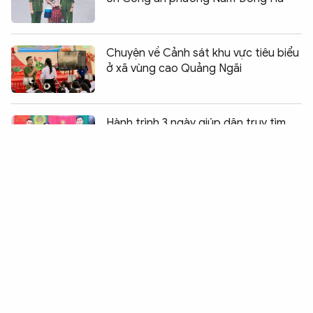
Chuyện về Cảnh sát khu vực tiêu biểu
ở xã vùng cao Quảng Ngãi
Chia sẻ:
0
Hành trình 3 ngày giúp dân truy tìm
chiếc tủ lạnh cũ chứa 21 chỉ vàng
Cảnh sát Giao thông hỗ trợ đưa
cháu bé bị co giật đi cấp cứu kịp thời
Trung tá Cảnh sát giao thông tuyên
truyền bằng clip triệu view