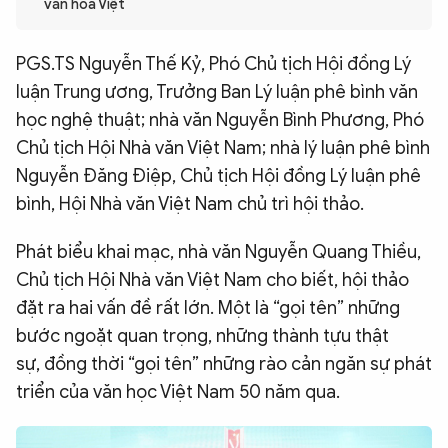
văn hóa Việt
QUỐC TẾ
PGS.TS Nguyễn Thế Kỷ, Phó Chủ tịch Hội đồng Lý
VĂN HÓA - THỂ THAO
luận Trung ương, Trưởng Ban Lý luận phê bình văn
học nghệ thuật; nhà văn Nguyễn Bình Phương, Phó
Chủ tịch Hội Nhà văn Việt Nam; nhà lý luận phê bình
BẠN ĐỌC & CAND
Nguyễn Đăng Điệp, Chủ tịch Hội đồng Lý luận phê
bình, Hội Nhà văn Việt Nam chủ trì hội thảo.
ĐA PHƯƠNG TIỆN
eMagazine
Podcast
Phát biểu khai mạc, nhà văn Nguyễn Quang Thiều,
Chủ tịch Hội Nhà văn Việt Nam cho biết, hội thảo
Video
Ảnh
đặt ra hai vấn đề rất lớn. Một là “gọi tên” những
Infographic
bước ngoặt quan trọng, những thành tựu thật
Chuyên trang
An ninh thế giới
Văn nghệ Công an
sự, đồng thời “gọi tên” những rào cản ngăn sự phát
Chuyên đề
triển của văn học Việt Nam 50 năm qua.