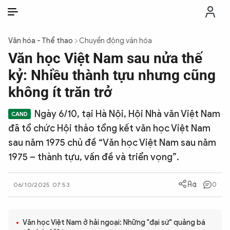
VI
VI
EN
Văn hóa - Thể thao
Chuyển động văn hóa
THỜI SỰ
Văn học Việt Nam sau nửa thế
kỷ: Nhiều thành tựu nhưng cũng
CHỐNG DIỄN BIẾN HÒA BÌNH
không ít trăn trở
Ngày 6/10, tại Hà Nội, Hội Nhà văn Việt Nam
CÔNG AN TRONG LÒNG DÂN
đã tổ chức Hội thảo tổng kết văn học Việt Nam
sau năm 1975 chủ đề “Văn học Việt Nam sau năm
XÃ HỘI
1975 – thành tựu, vấn đề và triển vọng”.
PHÁP LUẬT
0
06/10/2025 07:53
CÔNG NGHỆ
Văn học Việt Nam ở hải ngoại: Những "đại sứ" quảng bá