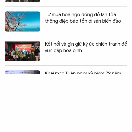
Từ mùa hoa ngô đồng đỏ lan tỏa
thông điệp bảo tồn di sản biển đảo
Kết nối và gìn giữ ký ức chiến tranh để
vun đắp hoà bình
Chia sẻ:
0
Khai mạc Tuần phim kỷ niệm 79 năm
Ngày Thương binh – Liệt sĩ
Cầu truyền hình trực tiếp "Đi tìm đồng
đội" sẽ được tổ chức vào ngày 26/7