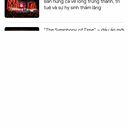
Bản hùng ca về lòng trung thành, trí
tuệ và sự hy sinh thầm lặng
Chia sẻ:
0
“The Symphony of Time” – dấu ấn mới
của Nhà hát Hồ Gươm sau 3 năm
khánh thành
Tuần phim kỷ niệm Ngày Thương binh
– Liệt sĩ có quy mô lớn nhất từ trước
đến nay
Khám phá thế giới K-pop trong một lễ
hội
Khai mạc Festival Mỹ thuật trẻ lần thứ
VIII - năm 2026