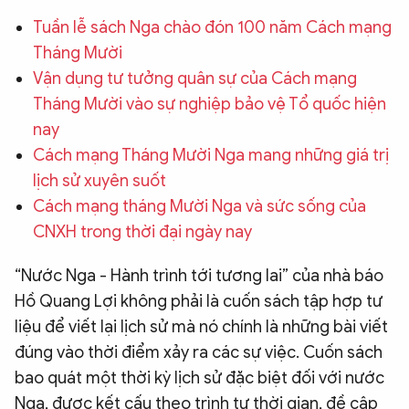
QUỐC TẾ
Tuần lễ sách Nga chào đón 100 năm Cách mạng
Tháng Mười
Vận dụng tư tưởng quân sự của Cách mạng
VĂN HÓA - THỂ THAO
Tháng Mười vào sự nghiệp bảo vệ Tổ quốc hiện
nay
BẠN ĐỌC & CAND
Cách mạng Tháng Mười Nga mang những giá trị
lịch sử xuyên suốt
ĐA PHƯƠNG TIỆN
Cách mạng tháng Mười Nga và sức sống của
eMagazine
Podcast
CNXH trong thời đại ngày nay
Video
Ảnh
“Nước Nga - Hành trình tới tương lai” của nhà báo
Infographic
Hồ Quang Lợi không phải là cuốn sách tập hợp tư
liệu để viết lại lịch sử mà nó chính là những bài viết
Chuyên trang
An ninh thế giới
Văn nghệ Công an
Chuyên đề
đúng vào thời điểm xảy ra các sự việc. Cuốn sách
bao quát một thời kỳ lịch sử đặc biệt đối với nước
Nga, được kết cấu theo trình tự thời gian, đề cập