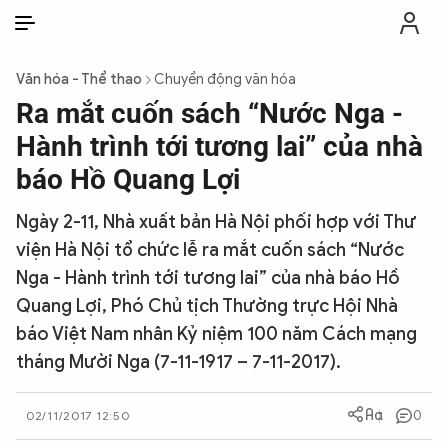
VI
VI
EN
Văn hóa - Thể thao
Chuyển động văn hóa
THỜI SỰ
Ra mắt cuốn sách “Nước Nga -
Hành trình tới tương lai” của nhà
CHỐNG DIỄN BIẾN HÒA BÌNH
báo Hồ Quang Lợi
Ngày 2-11, Nhà xuất bản Hà Nội phối hợp với Thư
CÔNG AN TRONG LÒNG DÂN
viện Hà Nội tổ chức lễ ra mắt cuốn sách “Nước
Nga - Hành trình tới tương lai” của nhà báo Hồ
XÃ HỘI
Quang Lợi, Phó Chủ tịch Thường trực Hội Nhà
báo Việt Nam nhân Kỷ niệm 100 năm Cách mạng
PHÁP LUẬT
tháng Mười Nga (7-11-1917 – 7-11-2017).
CÔNG NGHỆ
0
02/11/2017 12:50