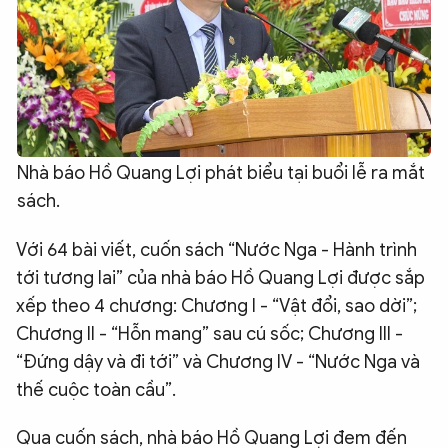
Nhà báo Hồ Quang Lợi phát biểu tại buổi lễ ra mắt
sách.
Với 64 bài viết, cuốn sách “Nước Nga - Hành trình
tới tương lai” của nhà báo Hồ Quang Lợi được sắp
xếp theo 4 chương: Chương I - “Vật đổi, sao dời”;
Chương II - “Hỗn mang” sau cú sốc; Chương III -
“Đứng dậy và đi tới” và Chương IV - “Nước Nga và
thế cuộc toàn cầu”.
Qua cuốn sách, nhà báo Hồ Quang Lợi đem đến