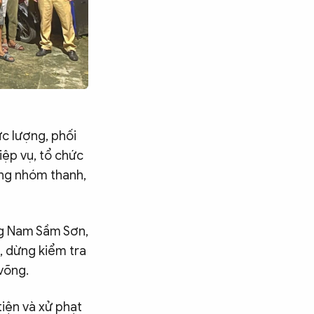
ực lượng, phối
iệp vụ, tổ chức
ờng nhóm thanh,
ng Nam Sầm Sơn,
, dừng kiểm tra
 võng.
tiện và xử phạt