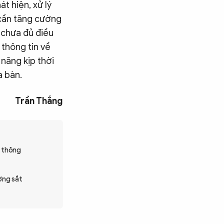
t hiện, xử lý
 cần tăng cường
 chưa đủ điều
 thông tin về
 năng kịp thời
a bàn.
Trần Thắng
o thông
ờng sắt
Tìm kiếm