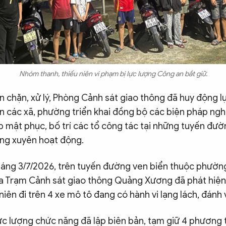
Nhóm thanh, thiếu niên vi phạm bị lực lượng Công an bắt giữ.
n chặn, xử lý, Phòng Cảnh sát giao thông đã huy động l
n các xã, phường triển khai đồng bộ các biện pháp ngh
p mật phục, bố trí các tổ công tác tại những tuyến đư
ờng xuyên hoạt động.
sáng 3/7/2026, trên tuyến đường ven biển thuộc phườ
a Trạm Cảnh sát giao thông Quảng Xương đã phát hiện
 niên đi trên 4 xe mô tô đang có hành vi lạng lách, đánh
ực lượng chức năng đã lập biên bản, tạm giữ 4 phương 