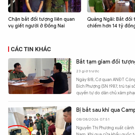
Chặn bắt đối tượng liên quan
Quảng Ngãi: Bắt đối 
vụ giết người ở Đồng Nai
chiếm hơn 14 tỷ đồn
CÁC TIN KHÁC
Bắt tạm giam đối tượn
23 giờ trước
Ngày 8/8, Cơ quan ANĐT Công an
Bích Phượng (SN 1987, trú tại s
quyền tự do dân chủ xâm phạm 
Bị bắt sau khi qua Ca
08/08/2026 07:51
Nguyễn Thị Phương xuất cảnh 
Nam. Khi qua cửa khẩu quốc tế