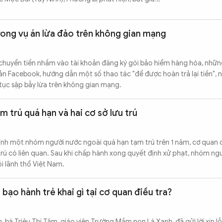
trong vụ án lừa đảo trên không gian mạng
huyển tiền nhầm vào tài khoản đăng ký gói bảo hiểm hàng hóa, nhữn
ản Facebook, hướng dẫn một số thao tác "để được hoàn trả lại tiền",
 tục sập bẫy lừa trên không gian mạng.
m trú quá hạn và hai cơ sở lưu trú
hính một nhóm người nước ngoài quá hạn tạm trú trên 1 năm, cơ quan
 trú có liên quan. Sau khi chấp hành xong quyết định xử phạt, nhóm ng
ỏi lãnh thổ Việt Nam.
ạo hành trẻ khai gì tại cơ quan điều tra?
 bà Triệu Thị Tâm, giáo viên Trường Mầm non Lá Xanh, đã gửi lời xin lỗ