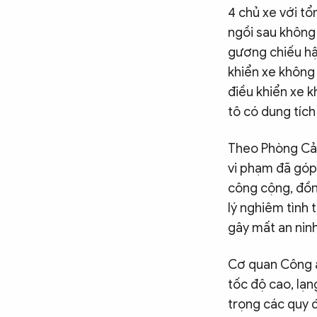
4 chủ xe với t
ngồi sau không
gương chiếu hậu
khiển xe không 
điều khiển xe k
tô có dung tích 
Theo Phòng Cảnh
vi phạm đã góp 
công cộng, đồn
lý nghiêm tình 
gây mất an ninh,
Cơ quan Công a
tốc độ cao, lạ
trọng các quy đ