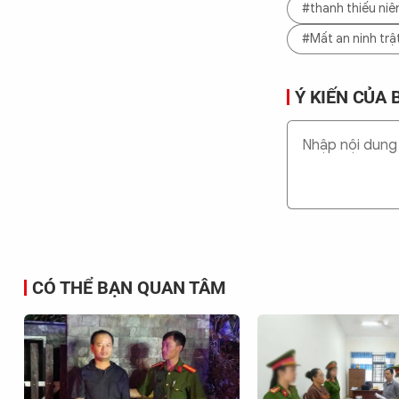
#thanh thiếu niê
#Mất an ninh trậ
Ý KIẾN CỦA 
CÓ THỂ BẠN QUAN TÂM