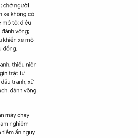
m; chở người
ển xe không có
e mô tô; điều
, đánh võng;
ều khiển xe mô
ệu đồng.
anh, thiếu niên
ìn trật tự
 đấu tranh, xử
lách, đánh võng,
gắn máy chạy
 phạm nghiêm
n tiềm ẩn nguy