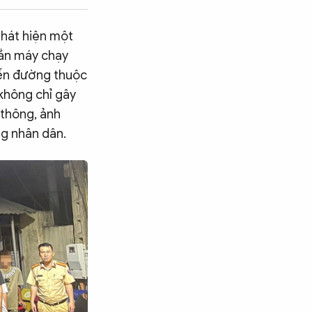
phát hiện một
gắn máy chạy
yến đường thuộc
không chỉ gây
 thông, ảnh
ng nhân dân.