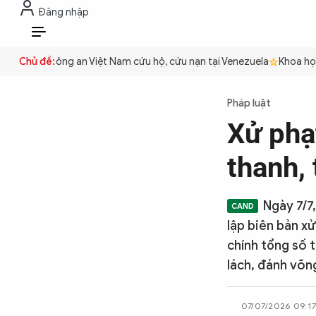
Đăng nhập
THỜI SỰ
CHỐNG DIỄN BIẾN HÒA B
VI
 quyền
Chủ đề:
Công an Việt Nam cứu hộ, cứu nạn tại Venezuela
Khoa học c
THỜI SỰ
Pháp luật
Xử phạ
CHỐNG DIỄN BIẾN HÒA BÌNH
thanh, 
CÔNG AN TRONG LÒNG DÂN
Ngày 7/7
lập biên bản x
XÃ HỘI
chính tổng số t
lách, đánh võn
PHÁP LUẬT
07/07/2026 09:1