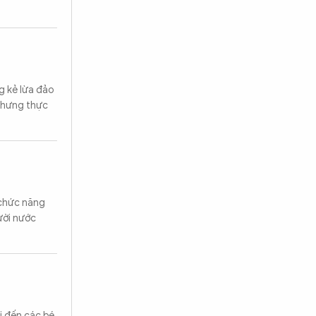
g kẻ lừa đảo
 nhưng thực
 chức năng
ười nước
i đến các bé