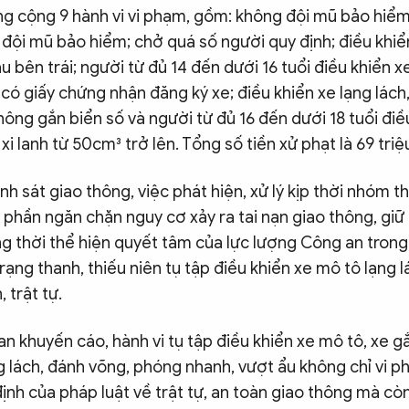
ổng cộng 9 hành vi vi phạm, gồm: không đội mũ bảo hiể
 đội mũ bảo hiểm; chở quá số người quy định; điều khi
 bên trái; người từ đủ 14 đến dưới 16 tuổi điều khiển x
có giấy chứng nhận đăng ký xe; điều khiển xe lạng lách
hông gắn biển số và người từ đủ 16 đến dưới 18 tuổi đi
xi lanh từ 50cm³ trở lên. Tổng số tiền xử phạt là 69 tri
 sát giao thông, việc phát hiện, xử lý kịp thời nhóm th
phần ngăn chặn nguy cơ xảy ra tai nạn giao thông, giữ g
g thời thể hiện quyết tâm của lực lượng Công an trong
trạng thanh, thiếu niên tụ tập điều khiển xe mô tô lạng 
 trật tự.
n khuyến cáo, hành vi tụ tập điều khiển xe mô tô, xe 
ng lách, đánh võng, phóng nhanh, vượt ẩu không chỉ vi
ịnh của pháp luật về trật tự, an toàn giao thông mà cò