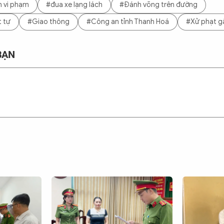
n vi phạm
#đua xe lạng lách
#Đánh võng trên đường
t tự
#Giao thông
#Công an tỉnh Thanh Hoá
#Xử phạt g
BẠN