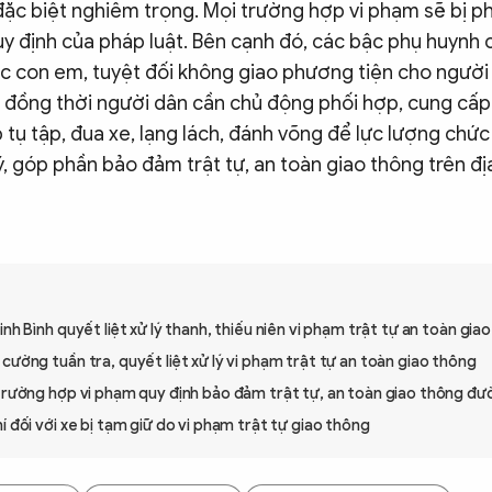
đặc biệt nghiêm trọng. Mọi trường hợp vi phạm sẽ bị phá
y định của pháp luật. Bên cạnh đó, các bậc phụ huynh
dục con em, tuyệt đối không giao phương tiện cho người
; đồng thời người dân cần chủ động phối hợp, cung cấp
tụ tập, đua xe, lạng lách, đánh võng để lực lượng chức
ý, góp phần bảo đảm trật tự, an toàn giao thông trên đị
inh Bình quyết liệt xử lý thanh, thiếu niên vi phạm trật tự an toàn gia
cường tuần tra, quyết liệt xử lý vi phạm trật tự an toàn giao thông
 trường hợp vi phạm quy định bảo đảm trật tự, an toàn giao thông đư
í đối với xe bị tạm giữ do vi phạm trật tự giao thông