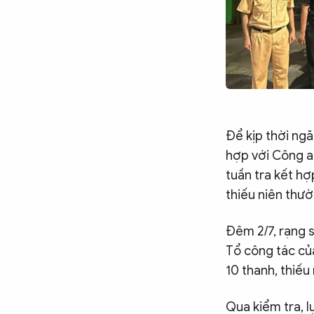
Chuyên trang
An ninh thế giới
Văn nghệ Công an
Chuyên đề
Để kịp thời ngă
hợp với Công a
tuần tra kết hợ
thiếu niên thư
Đêm 2/7, rạng 
Tổ công tác củ
10 thanh, thiếu
Qua kiểm tra, l