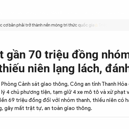
ÌNH
CÔNG AN TRONG LÒNG DÂN
XÃ HỘI
PHÁP LUẬT
QUỐC TẾ
VĂN HÓA - 
ơ bản phải trở thành nền móng tri thức quốc gia
Triệt để tiết kiệm
t gần 70 triệu đồng nhó
thiếu niên lạng lách, đán
, Phòng Cảnh sát giao thông, Công an tỉnh Thanh Hóa 
ử lý 4 chủ phương tiện, tạm giữ 4 xe mô tô và xử phạt
iền 69 triệu đồng đối với nhóm thanh, thiếu niên có h
g, gây mất trật tự, an toàn giao thông.
7