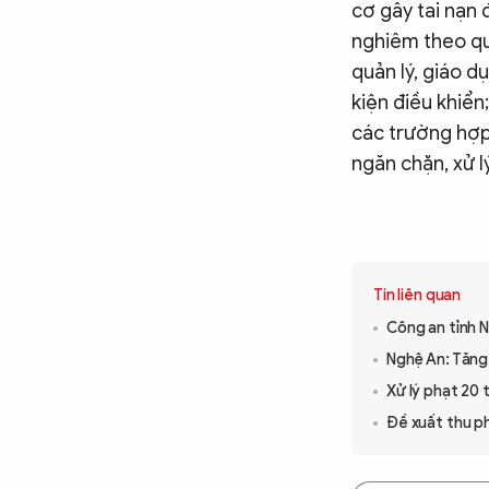
cơ gây tai nạn 
nghiêm theo qu
quản lý, giáo 
kiện điều khiển
các trường hợp 
ngăn chặn, xử l
Tin liên quan
Công an tỉnh N
Nghệ An: Tăng 
Xử lý phạt 20
Đề xuất thu ph