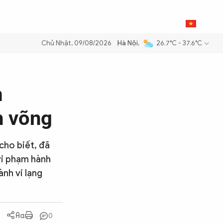
0
THỂ THAO
BẠN ĐỌC & CAND
VI
Chủ Nhật, 09/08/2026
Hà Nội
,
26.7°C - 37.6°C
 xăng dầu để đảm bảo an ninh năng lượng quốc gia
Thực hiện Nghị qu
m
h võng
cho biết, đã
 vi phạm hành
ành vi lạng
0