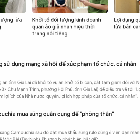
tượng lừa
Khởi tố đối tượng kinh doanh
Lợi dụng q
g
quần áo giả nhãn hiệu thời
lừa bán căn
trang nổi tiếng
g sử dụng mạng xã hội để xúc phạm tổ chức, cá nhân
 tỉnh Gia Lai đã khởi tố vụ án, khởi tố bị can, bắt tạm giam đối với 
ố 37 Chu Mạnh Trinh, phường Hội Phú, tỉnh Gia Lai) để điều tra về tội “
lợi ích của Nhà nước, quyền, lợi ích hợp pháp của tổ chức, cá nhân”.
mpuchia mua súng quân dụng để "phòng thân"
sang Campuchia sau đó đặt mua khẩu súng rulo cùng 6 viên đạn mang
 Mộc Bài (Tây Ninh), Phương bị phát hiện, bắt giữ…