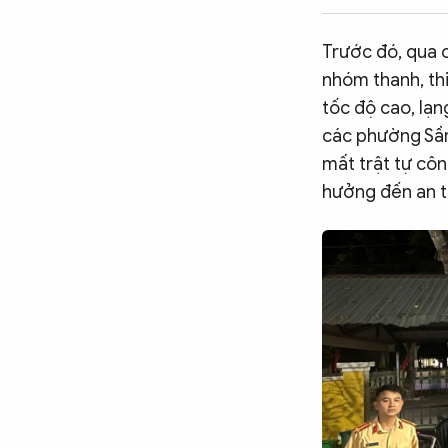
CÔNG NGHỆ
Trước đó, qua c
nhóm thanh, thi
QUỐC TẾ
tốc độ cao, lạ
các phường Sầm
mất trật tự côn
VĂN HÓA - THỂ THAO
hưởng đến an t
BẠN ĐỌC & CAND
ĐA PHƯƠNG TIỆN
eMagazine
Podcast
Video
Ảnh
Infographic