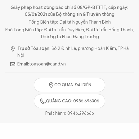
QUỐC TẾ
Giấy phép hoạt động báo chí số 08/GP-BTTTT, cấp ngày:
05/01/2021 của Bộ thông tin & Truyền thông
Tổng Biên tập: Đại tá Nguyễn Thanh Bình
VĂN HÓA - THỂ THAO
Phó Tổng Biên tập: Đại tá Trần Duy Hiển, Đại tá Trần Hồng Thanh,
Thượng tá Phan Đăng Trường
BẠN ĐỌC & CAND
Trụ sở Tòa soạn:
Số 2 Đinh Lễ, phường Hoàn Kiếm, TP Hà
Nội
Email:
toasoan@cand.vn
ĐA PHƯƠNG TIỆN
eMagazine
Podcast
CƠ QUAN ĐẠI DIỆN
Video
Ảnh
Infographic
QUẢNG CÁO: 0985.696305
Chuyên trang
An ninh thế giới
Văn nghệ Công an
Phát hành:
0946.296666
Chuyên đề