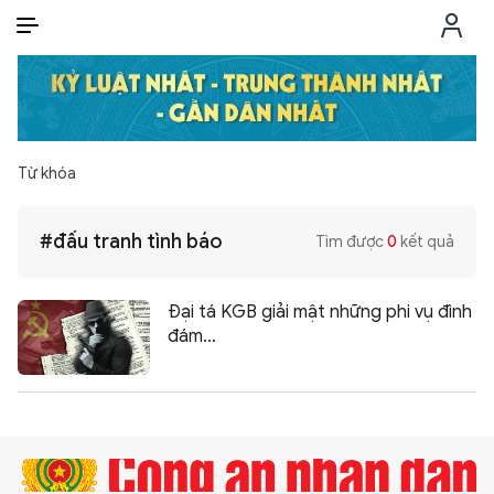
VI
VI
EN
THỜI SỰ
Từ khóa
CHỐNG DIỄN BIẾN HÒA BÌNH
#đấu tranh tình báo
Tìm được
0
kết quả
CÔNG AN TRONG LÒNG DÂN
Đại tá KGB giải mật những phi vụ đình
XÃ HỘI
đám…
PHÁP LUẬT
CÔNG NGHỆ