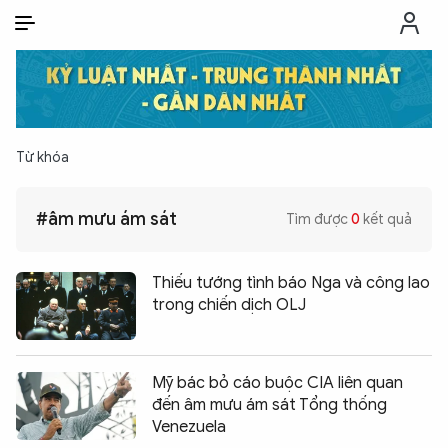
VI
VI
EN
THỜI SỰ
Từ khóa
CHỐNG DIỄN BIẾN HÒA BÌNH
#âm mưu ám sát
Tìm được
0
kết quả
CÔNG AN TRONG LÒNG DÂN
Thiếu tướng tình báo Nga và công lao
XÃ HỘI
trong chiến dịch OLJ
PHÁP LUẬT
Mỹ bác bỏ cáo buộc CIA liên quan
đến âm mưu ám sát Tổng thống
CÔNG NGHỆ
Venezuela