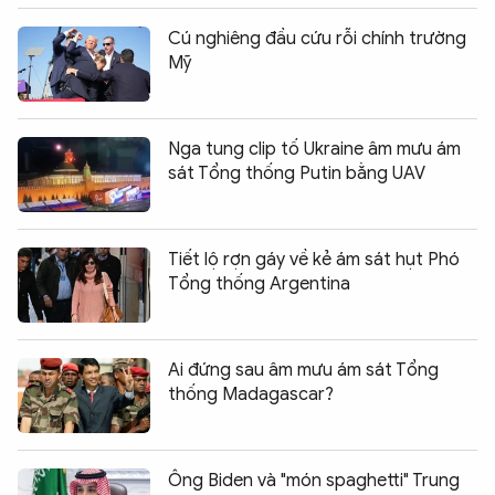
QUỐC TẾ
Cú nghiêng đầu cứu rỗi chính trường
Mỹ
VĂN HÓA - THỂ THAO
Nga tung clip tố Ukraine âm mưu ám
BẠN ĐỌC & CAND
sát Tổng thống Putin bằng UAV
ĐA PHƯƠNG TIỆN
Tiết lộ rợn gáy về kẻ ám sát hụt Phó
eMagazine
Podcast
Tổng thống Argentina
Video
Ảnh
Infographic
Ai đứng sau âm mưu ám sát Tổng
thống Madagascar?
Chuyên trang
An ninh thế giới
Văn nghệ Công an
Chuyên đề
Ông Biden và "món spaghetti" Trung