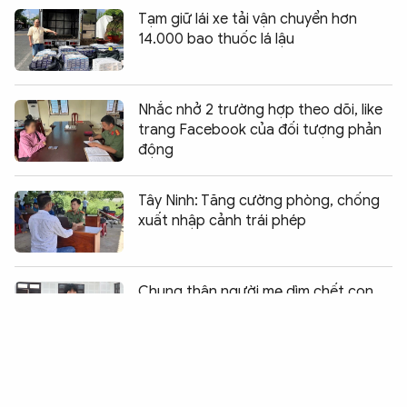
Tạm giữ lái xe tải vận chuyển hơn
14.000 bao thuốc lá lậu
Nhắc nhở 2 trường hợp theo dõi, like
trang Facebook của đối tượng phản
động
Tây Ninh: Tăng cường phòng, chống
xuất nhập cảnh trái phép
Chia sẻ:
0
Chung thân người mẹ dìm chết con
chiếm đoạt tiền bảo hiểm
Bàn giao 8 đối tượng truy nã đỏ
Interpol cho Hàn Quốc