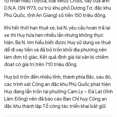
tô nhãn hiệu Toyota, loại Veloz Cross, vay của anh
D.N.A. (SN 1973, cư trú: khu phố Dương Tơ, đặc khu
Phú Quốc, tỉnh An Giang) số tiền 150 triệu đồng.
Khi hết thời hạn thuê xe, bà N. yêu cầu hoàn trả lại
xe thì Huy hứa hẹn nhiều lần nhưng không thực
hiện. Bà N. tìm hiểu biết được Huy sử dụng xe thuê
để đi vay tiền và đã bỏ trốn khỏi địa phương nên
làm đơn tố giác. Kết quả định giá tài sản bị chiếm
đoạt có giá trị trên 710 triệu đồng.
Huy bỏ trốn đến nhiều tỉnh, thành phía Bắc, sau đó,
các trinh sát Công an đặc khu Phú Quốc phát hiện
Huy đang lẩn trốn tại phường Cam Ly – Đà Lạt (tỉnh
Lâm Đồng) nên đã báo cáo Ban Chỉ huy Công an
đặc khu thành lập Tổ công tác triển khai bắt giữ.