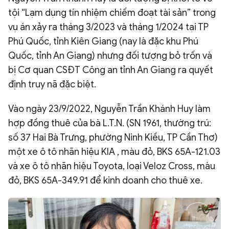
tội “Lạm dụng tín nhiệm chiếm đoạt tài sản” trong
QUỐC TẾ
vụ án xảy ra tháng 3/2023 và tháng 1/2024 tại TP
Phú Quốc, tỉnh Kiên Giang (nay là đặc khu Phú
VĂN HÓA - THỂ THAO
Quốc, tỉnh An Giang) nhưng đối tượng bỏ trốn và
bị Cơ quan CSĐT Công an tỉnh An Giang ra quyết
BẠN ĐỌC & CAND
định truy nã đặc biệt.
Vào ngày 23/9/2022, Nguyễn Trần Khánh Huy làm
ĐA PHƯƠNG TIỆN
hợp đồng thuê của bà L.T.N. (SN 1961, thường trú:
eMagazine
Podcast
số 37 Hai Bà Trưng, phường Ninh Kiều, TP Cần Thơ)
Video
Ảnh
một xe ô tô nhãn hiệu KIA , màu đỏ, BKS 65A-121.03
và xe ô tô nhãn hiệu Toyota, loại Veloz Cross, màu
Infographic
đỏ, BKS 65A-349.91 để kinh doanh cho thuê xe.
Chuyên trang
An ninh thế giới
Văn nghệ Công an
Chuyên đề