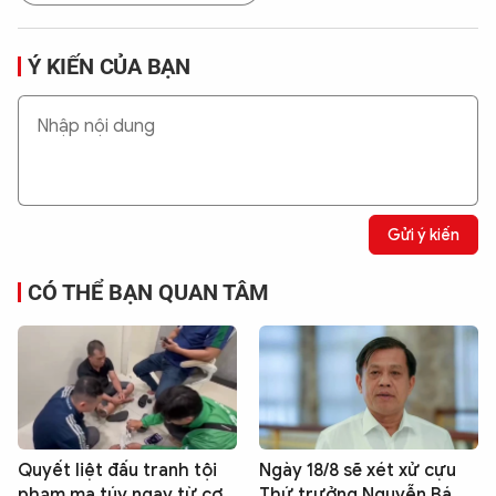
Ý KIẾN CỦA BẠN
Gửi ý kiến
CÓ THỂ BẠN QUAN TÂM
Quyết liệt đấu tranh tội
Ngày 18/8 sẽ xét xử cựu
phạm ma túy ngay từ cơ
Thứ trưởng Nguyễn Bá