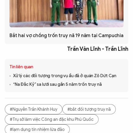
Bắt hai vợ chồng trốn truy nã 19 năm tại Campuchia
Trần Văn Lĩnh - Trần Lĩnh
Tin liên quan
Xử lý các đối tượng trong vụ ẩu đả ở quán Zô Dứt Cạn
“Na Đắc Kỷ” sa lưới sau gần 5 năm trốn truy nã
#Nguyễn Trần Khánh Huy
#bắt đối tượng truy nã
#Trụ sở làm việc Công an đặc khu Phú Quốc
#lạm dụng tín nhiệm lừa đảo