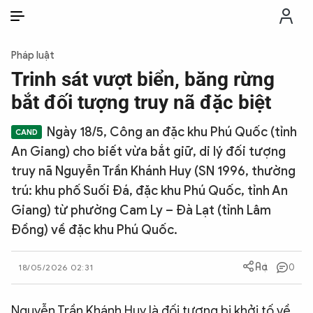
VI
VI
EN
Pháp luật
THỜI SỰ
Trinh sát vượt biển, băng rừng
bắt đối tượng truy nã đặc biệt
CHỐNG DIỄN BIẾN HÒA BÌNH
Ngày 18/5, Công an đặc khu Phú Quốc (tỉnh
An Giang) cho biết vừa bắt giữ, di lý đối tượng
CÔNG AN TRONG LÒNG DÂN
truy nã Nguyễn Trần Khánh Huy (SN 1996, thường
trú: khu phố Suối Đá, đặc khu Phú Quốc, tỉnh An
XÃ HỘI
Giang) từ phường Cam Ly – Đà Lạt (tỉnh Lâm
Đồng) về đặc khu Phú Quốc.
PHÁP LUẬT
0
18/05/2026 02:31
CÔNG NGHỆ
Nguyễn Trần Khánh Huy là đối tượng bị khởi tố về