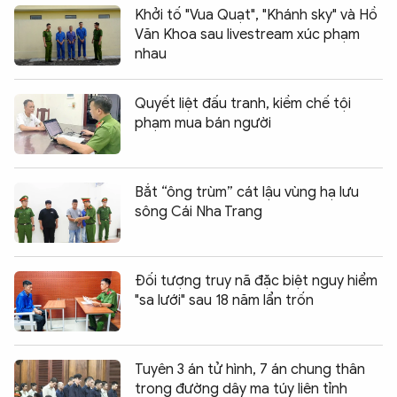
Khởi tố "Vua Quạt", "Khánh sky" và Hồ
Văn Khoa sau livestream xúc phạm
nhau
Quyết liệt đấu tranh, kiềm chế tội
phạm mua bán người
Bắt “ông trùm” cát lậu vùng hạ lưu
sông Cái Nha Trang
Đối tượng truy nã đặc biệt nguy hiểm
"sa lưới" sau 18 năm lẩn trốn
Tuyên 3 án tử hình, 7 án chung thân
trong đường dây ma túy liên tỉnh