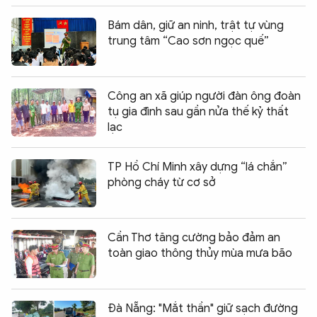
Bám dân, giữ an ninh, trật tự vùng
trung tâm “Cao sơn ngọc quế”
Công an xã giúp người đàn ông đoàn
tụ gia đình sau gần nửa thế kỷ thất
lạc
TP Hồ Chí Minh xây dựng “lá chắn”
phòng cháy từ cơ sở
Cần Thơ tăng cường bảo đảm an
toàn giao thông thủy mùa mưa bão
Đà Nẵng: "Mắt thần" giữ sạch đường