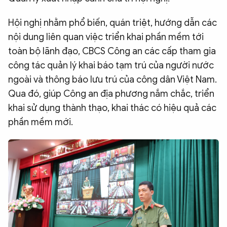
QUỐC TẾ
Hội nghị nhằm phổ biến, quán triệt, hướng dẫn các
nội dung liên quan việc triển khai phần mềm tới
VĂN HÓA - THỂ THAO
toàn bộ lãnh đạo, CBCS Công an các cấp tham gia
công tác quản lý khai báo tạm trú của người nước
BẠN ĐỌC & CAND
ngoài và thông báo lưu trú của công dân Việt Nam.
Qua đó, giúp Công an địa phương nắm chắc, triển
khai sử dụng thành thạo, khai thác có hiệu quả các
ĐA PHƯƠNG TIỆN
phần mềm mới.
eMagazine
Podcast
Video
Ảnh
Infographic
Chuyên trang
An ninh thế giới
Văn nghệ Công an
Chuyên đề