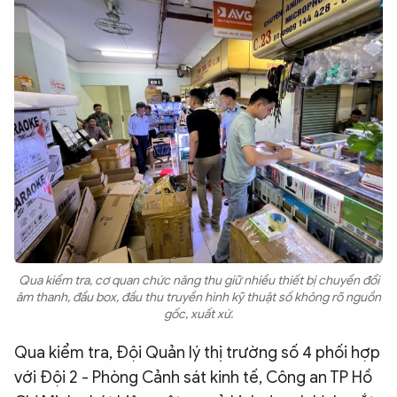
Qua kiểm tra, cơ quan chức năng thu giữ nhiều thiết bị chuyển đổi
âm thanh, đầu box, đầu thu truyền hình kỹ thuật số không rõ nguồn
gốc, xuất xứ.
Qua kiểm tra, Đội Quản lý thị trường số 4 phối hợp
với Đội 2 - Phòng Cảnh sát kinh tế, Công an TP Hồ