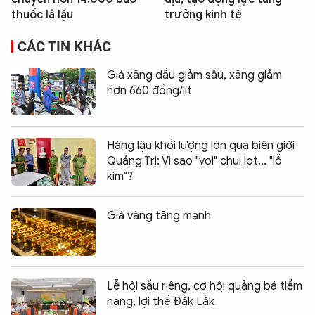
thuốc lá lậu
trưởng kinh tế
CÁC TIN KHÁC
Giá xăng dầu giảm sâu, xăng giảm
hơn 660 đồng/lít
Hàng lậu khối lượng lớn qua biên giới
Quảng Trị: Vì sao "voi" chui lọt... "lỗ
kim"?
Giá vàng tăng mạnh
Lễ hội sầu riêng, cơ hội quảng bá tiềm
năng, lợi thế Đắk Lắk