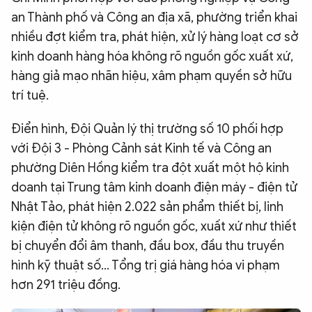
an Thành phố và Công an địa xã, phường triển khai
QUỐC TẾ
nhiều đợt kiểm tra, phát hiện, xử lý hàng loạt cơ sở
kinh doanh hàng hóa không rõ nguồn gốc xuất xứ,
VĂN HÓA - THỂ THAO
hàng giả mạo nhãn hiệu, xâm phạm quyền sở hữu
trí tuệ.
BẠN ĐỌC & CAND
Điển hình, Đội Quản lý thị trường số 10 phối hợp
với Đội 3 - Phòng Cảnh sát Kinh tế và Công an
ĐA PHƯƠNG TIỆN
phường Diên Hồng kiểm tra đột xuất một hộ kinh
eMagazine
Podcast
doanh tại Trung tâm kinh doanh điện máy - điện tử
Video
Ảnh
Nhật Tảo, phát hiện 2.022 sản phẩm thiết bị, linh
kiện điện tử không rõ nguồn gốc, xuất xứ như thiết
Infographic
bị chuyển đổi âm thanh, đầu box, đầu thu truyền
Chuyên trang
An ninh thế giới
Văn nghệ Công an
hình kỹ thuật số... Tổng trị giá hàng hóa vi phạm
Chuyên đề
hơn 291 triệu đồng.