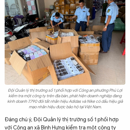
Đội Quản lý thị trường số 1 phối hợp với Công an phường Phú Lợi
kiểm tra một công ty trên địa bàn, phát hiện doanh nghiệp đang
kinh doanh 7.790 đôi tất nhãn hiệu Adidas và Nike có dấu hiệu giả
mạo nhãn hiệu được bảo hộ tại Việt Nam.
Đáng chú ý, Đội Quản lý thị trường số 1 phối hợp
với Công an xã Bình Hưng kiểm tra một công ty