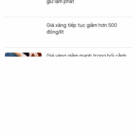
giữ lạm phát
Giá xăng tiếp tục giảm hơn 500
đồng/lít
Chia sẻ:
0
Giá vàng giảm mạnh trong bối cảnh
dầu thô tăng giá
TP Hồ Chí Minh phối hợp xử lý hàng
giả, hàng nhái
Cụ thể hoá mục tiêu tăng trưởng 11%
bằng nhiều giải pháp toàn diện, thực
chất