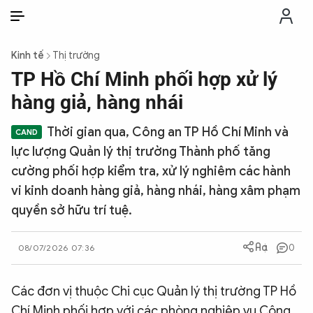
VI
VI
EN
Kinh tế
Thị trường
THỜI SỰ
TP Hồ Chí Minh phối hợp xử lý
hàng giả, hàng nhái
CHỐNG DIỄN BIẾN HÒA BÌNH
Thời gian qua, Công an TP Hồ Chí Minh và
lực lượng Quản lý thị trường Thành phố tăng
CÔNG AN TRONG LÒNG DÂN
cường phối hợp kiểm tra, xử lý nghiêm các hành
vi kinh doanh hàng giả, hàng nhái, hàng xâm phạm
XÃ HỘI
quyền sở hữu trí tuệ.
PHÁP LUẬT
0
08/07/2026 07:36
CÔNG NGHỆ
Các đơn vị thuộc Chi cục Quản lý thị trường TP Hồ
Chí Minh phối hợp với các phòng nghiệp vụ Công