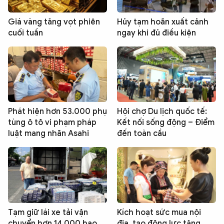
Giá vàng tăng vọt phiên
Hủy tạm hoãn xuất cảnh
cuối tuần
ngay khi đủ điều kiện
Phát hiện hơn 53.000 phụ
Hội chợ Du lịch quốc tế:
tùng ô tô vi phạm pháp
Kết nối sống động – Điểm
luật mang nhãn Asahi
đến toàn cầu
Tạm giữ lái xe tải vận
Kích hoạt sức mua nội
chuyển hơn 14.000 bao
địa, tạo động lực tăng