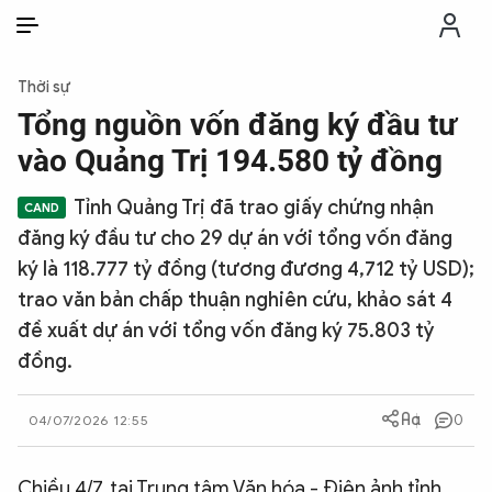
VI
VI
EN
Thời sự
THỜI SỰ
Tổng nguồn vốn đăng ký đầu tư
vào Quảng Trị 194.580 tỷ đồng
CHỐNG DIỄN BIẾN HÒA BÌNH
Tỉnh Quảng Trị đã trao giấy chứng nhận
đăng ký đầu tư cho 29 dự án với tổng vốn đăng
CÔNG AN TRONG LÒNG DÂN
ký là 118.777 tỷ đồng (tương đương 4,712 tỷ USD);
trao văn bản chấp thuận nghiên cứu, khảo sát 4
XÃ HỘI
đề xuất dự án với tổng vốn đăng ký 75.803 tỷ
đồng.
PHÁP LUẬT
0
04/07/2026 12:55
CÔNG NGHỆ
Chiều 4/7, tại Trung tâm Văn hóa - Điện ảnh tỉnh