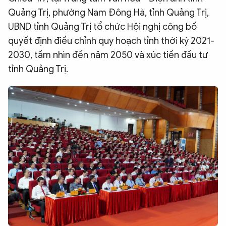
Quảng Trị, phường Nam Đông Hà, tỉnh Quảng Trị,
QUỐC TẾ
UBND tỉnh Quảng Trị tổ chức Hội nghị công bố
quyết định điều chỉnh quy hoạch tỉnh thời kỳ 2021-
VĂN HÓA - THỂ THAO
2030, tầm nhìn đến năm 2050 và xúc tiến đầu tư
tỉnh Quảng Trị.
BẠN ĐỌC & CAND
ĐA PHƯƠNG TIỆN
eMagazine
Podcast
Video
Ảnh
Infographic
Chuyên trang
An ninh thế giới
Văn nghệ Công an
Chuyên đề