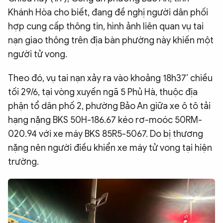
Khánh Hòa cho biết, đang đề nghị người dân phối
QUỐC TẾ
hợp cung cấp thông tin, hình ảnh liên quan vụ tai
nạn giao thông trên địa bàn phường này khiến một
VĂN HÓA - THỂ THAO
người tử vong.
BẠN ĐỌC & CAND
Theo đó, vụ tai nạn xảy ra vào khoảng 18h37’ chiều
tối 29/6, tại vòng xuyến ngã 5 Phủ Hà, thuộc địa
phận tổ dân phố 2, phường Bảo An giữa xe ô tô tải
ĐA PHƯƠNG TIỆN
hạng nặng BKS 50H-186.67 kéo rơ-moóc 50RM-
eMagazine
Podcast
020.94 với xe máy BKS 85R5-5067. Do bị thương
Video
Ảnh
nặng nên người điều khiển xe máy tử vong tại hiện
trường.
Infographic
Chuyên trang
An ninh thế giới
Văn nghệ Công an
Chuyên đề