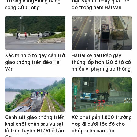
trưởng vùng Đồng bằng
tiện vận tải chạy quá tốc
sông Cửu Long
độ trong hầm Hải Vân
Xác minh ô tô gây cản trở
Hai lái xe đầu kéo gây
giao thông trên đèo Hải
thủng lốp hơn 120 ô tô có
Vân
nhiều vi phạm giao thông
Cảnh sát giao thông triển
Xử phạt gần 1.800 trường
khai chốt chặn sau vụ sạt
hợp đi dưới tốc độ cho
lở trên tuyến ĐT.161 ở Lào
phép trên cao tốc