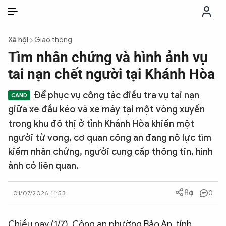
VI
VI
EN
Xã hội
Giao thông
THỜI SỰ
Tìm nhân chứng và hình ảnh vụ
tai nạn chết người tại Khánh Hòa
CHỐNG DIỄN BIẾN HÒA BÌNH
Để phục vụ công tác điều tra vụ tai nạn
giữa xe đầu kéo và xe máy tại một vòng xuyến
CÔNG AN TRONG LÒNG DÂN
trong khu đô thị ở tỉnh Khánh Hòa khiến một
người tử vong, cơ quan công an đang nỗ lực tìm
XÃ HỘI
kiếm nhân chứng, người cung cấp thông tin, hình
ảnh có liên quan.
PHÁP LUẬT
0
01/07/2026 11:53
CÔNG NGHỆ
Chiều nay (1/7), Công an phường Bảo An, tỉnh