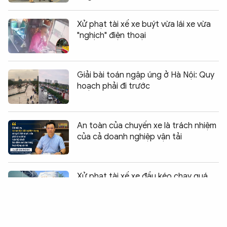
Xử phạt tài xế xe buýt vừa lái xe vừa
"nghịch" điện thoại
Giải bài toán ngập úng ở Hà Nội: Quy
hoạch phải đi trước
An toàn của chuyến xe là trách nhiệm
của cả doanh nghiệp vận tải
Chia sẻ:
0
Xử phạt tài xế xe đầu kéo chạy quá
giờ quy định và chủ xe vi phạm
Ô tô va chạm với xe đạp điện, một nữ