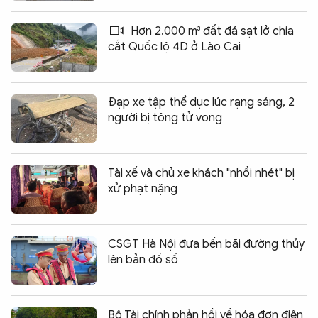
Hơn 2.000 m³ đất đá sạt lở chia
cắt Quốc lộ 4D ở Lào Cai
Đạp xe tập thể dục lúc rạng sáng, 2
người bị tông tử vong
Tài xế và chủ xe khách "nhồi nhét" bị
xử phạt nặng
CSGT Hà Nội đưa bến bãi đường thủy
lên bản đồ số
Bộ Tài chính phản hồi về hóa đơn điện