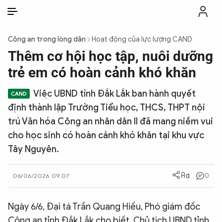
VI
VI
EN
Công an trong lòng dân
Hoạt động của lực lượng CAND
THỜI SỰ
Thêm cơ hội học tập, nuôi dưỡng
trẻ em có hoàn cảnh khó khăn
CHỐNG DIỄN BIẾN HÒA BÌNH
Việc UBND tỉnh Đắk Lắk ban hành quyết
định thành lập Trường Tiểu học, THCS, THPT nội
CÔNG AN TRONG LÒNG DÂN
trú Văn hóa Công an nhân dân II đã mang niềm vui
cho học sinh có hoàn cảnh khó khăn tại khu vực
XÃ HỘI
Tây Nguyên.
PHÁP LUẬT
0
06/06/2026 09:07
CÔNG NGHỆ
Ngày 6/6, Đại tá Trần Quang Hiếu, Phó giám đốc
Công an tỉnh Đắk Lắk cho biết, Chủ tịch UBND tỉnh