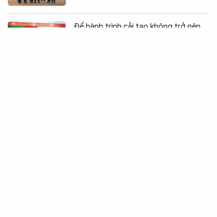
Chia sẻ:
0
Để hành trình cải tạo không trở nên
đơn độc
Bắt tội phạm truy nã, vận động đầu
thú - “mũi giáp công mềm”
Phong trào “Ba nhất” lan tỏa ở Công
an xã biên giới Lộc Thành
Viện Khoa học hình sự tiếp nhận 535
mẫu hài cốt liệt sĩ