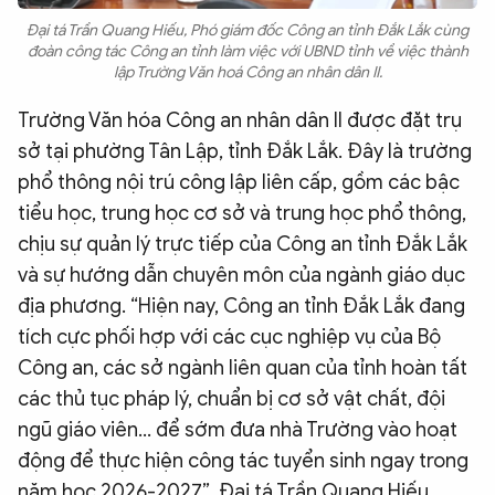
Đại tá Trần Quang Hiếu, Phó giám đốc Công an tỉnh Đắk Lắk cùng
đoàn công tác Công an tỉnh làm việc với UBND tỉnh về việc thành
lập Trường Văn hoá Công an nhân dân II.
Trường Văn hóa Công an nhân dân II được đặt trụ
sở tại phường Tân Lập, tỉnh Đắk Lắk. Đây là trường
phổ thông nội trú công lập liên cấp, gồm các bậc
tiểu học, trung học cơ sở và trung học phổ thông,
chịu sự quản lý trực tiếp của Công an tỉnh Đắk Lắk
và sự hướng dẫn chuyên môn của ngành giáo dục
địa phương. “Hiện nay, Công an tỉnh Đắk Lắk đang
tích cực phối hợp với các cục nghiệp vụ của Bộ
Công an, các sở ngành liên quan của tỉnh hoàn tất
các thủ tục pháp lý, chuẩn bị cơ sở vật chất, đội
ngũ giáo viên… để sớm đưa nhà Trường vào hoạt
động để thực hiện công tác tuyển sinh ngay trong
năm học 2026-2027”, Đại tá Trần Quang Hiếu