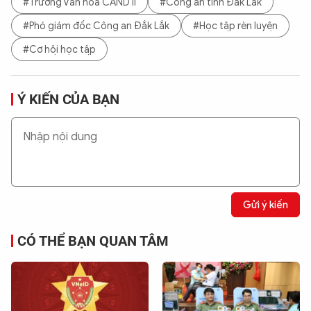
#Trường Văn hoá CAND II
#Công an tỉnh Đắk Lắk
#Phó giám đốc Công an Đắk Lắk
#Học tập rèn luyện
#Cơ hội học tập
Ý KIẾN CỦA BẠN
Gửi ý kiến
CÓ THỂ BẠN QUAN TÂM