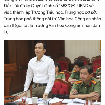
Đắk Lắk đã ký Quyết định số 1653/QĐ-UBND về
QUỐC TẾ
việc thành lập Trường Tiểu học, Trung học cơ sở,
Trung học phổ thông nội trú Văn hóa Công an nhân
VĂN HÓA - THỂ THAO
dân II (gọi tắt là Trường Văn hóa Công an nhân dân
II).
BẠN ĐỌC & CAND
ĐA PHƯƠNG TIỆN
eMagazine
Podcast
Video
Ảnh
Infographic
Chuyên trang
An ninh thế giới
Văn nghệ Công an
Chuyên đề