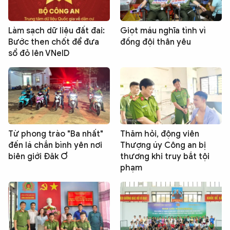
Làm sạch dữ liệu đất đai:
Giọt máu nghĩa tình vì
Bước then chốt để đưa
đồng đội thân yêu
sổ đỏ lên VNeID
Từ phong trào "Ba nhất"
Thăm hỏi, động viên
đến lá chắn bình yên nơi
Thượng úy Công an bị
biên giới Đăk Ơ
thương khi truy bắt tội
phạm