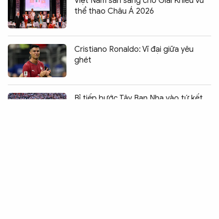
Việt Nam sẵn sàng cho Giải Khiêu vũ
thể thao Châu Á 2026
Cristiano Ronaldo: Vĩ đại giữa yêu
ghét
Chia sẻ:
1
Bỉ tiếp bước Tây Ban Nha vào tứ kết
Cristiano Ronaldo: Tôi đã cống hiến
hết mình
Ronaldo khép lại hành trình World Cup
2026