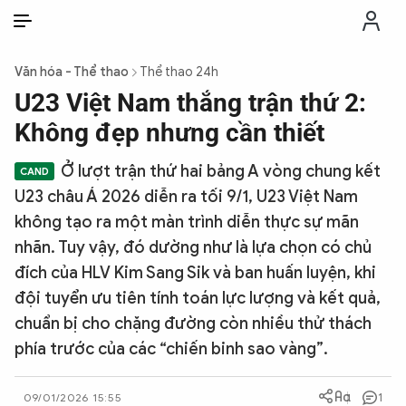
VI
VI
EN
Văn hóa - Thể thao
Thể thao 24h
THỜI SỰ
U23 Việt Nam thắng trận thứ 2:
Không đẹp nhưng cần thiết
CHỐNG DIỄN BIẾN HÒA BÌNH
Ở lượt trận thứ hai bảng A vòng chung kết
U23 châu Á 2026 diễn ra tối 9/1, U23 Việt Nam
CÔNG AN TRONG LÒNG DÂN
không tạo ra một màn trình diễn thực sự mãn
nhãn. Tuy vậy, đó dường như là lựa chọn có chủ
XÃ HỘI
đích của HLV Kim Sang Sik và ban huấn luyện, khi
đội tuyển ưu tiên tính toán lực lượng và kết quả,
PHÁP LUẬT
chuẩn bị cho chặng đường còn nhiều thử thách
phía trước của các “chiến binh sao vàng”.
CÔNG NGHỆ
1
09/01/2026 15:55