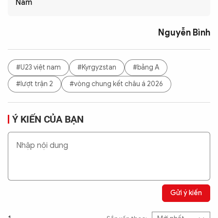
Nam
Nguyễn Bình
#U23 việt nam
#Kyrgyzstan
#bảng A
#lượt trận 2
#vòng chung kết châu á 2026
Ý KIẾN CỦA BẠN
Gửi ý kiến