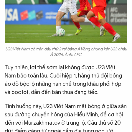
U23 Việt Nam có trận đấu thứ 2 tại bảng A Vòng chung kết U23 châu
Á 2026. Ảnh: AFC.
Tuy nhiên, lợi thế sớm lại không được U23 Việt
Nam bảo toàn lâu. Cuối hiệp 1, hàng thủ đội bóng
áo đỏ bộc lộ những hạn chế trong khâu phối hợp
và bọc lót, dẫn đến bàn thua đáng tiếc.
Tình huống này, U23 Việt Nam mất bóng ở giữa sân
sau đường chuyền hỏng của Hiểu Minh, để cơ hội
đến với Murzakhmatov ở trung lộ. Cầu thủ số 20
dứt điểm căng từ ngoài cấm địa tung nóc lưới