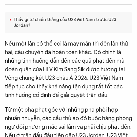
QUỐC TẾ
Thấy gì từ chiến thắng của U23 Việt Nam trước U23
Jordan?
VĂN HÓA - THỂ THAO
Nếu một lần có thể coi là may mắn thì đến lần thứ
BẠN ĐỌC & CAND
hai, câu chuyện đã hoàn toàn khác. Đó chính là
những tình huống dẫn đến các quả phạt đền mà
ĐA PHƯƠNG TIỆN
đoàn quân của HLV Kim Sang Sik được hưởng tại
eMagazine
Podcast
Vòng chung kết U23 châu Á 2026. U23 Việt Nam
tiếp tục cho thấy khả năng tận dụng rất tốt các
Video
Ảnh
tình huống cố định để giải quyết trận đấu.
Infographic
Từ một pha phạt góc với những pha phối hợp
Chuyên trang
An ninh thế giới
Văn nghệ Công an
Chuyên đề
nhuần nhuyễn, các cầu thủ áo đỏ buộc hàng phòng
ngự đối phương mắc sai lầm và phải chịu phạt đền.
Nếu ở trận đấu đầu tiên gặp U23 Jordan, U23 Việt