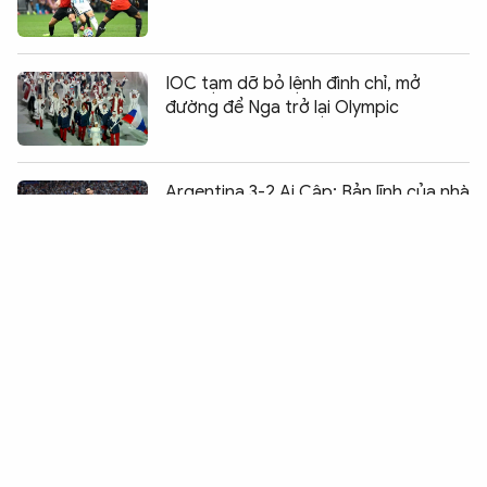
IOC tạm dỡ bỏ lệnh đình chỉ, mở
đường để Nga trở lại Olympic
Chia sẻ:
0
Argentina 3-2 Ai Cập: Bản lĩnh của nhà
vô địch
Việt Nam sẵn sàng cho Giải Khiêu vũ
thể thao Châu Á 2026
Cristiano Ronaldo: Vĩ đại giữa yêu
ghét