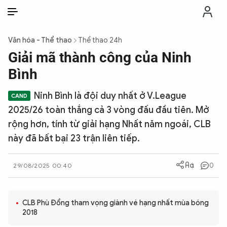
VI
VI
EN
Văn hóa - Thể thao
Thể thao 24h
THỜI SỰ
Giải mã thành công của Ninh
Bình
CHỐNG DIỄN BIẾN HÒA BÌNH
Ninh Bình là đội duy nhất ở V.League
2025/26 toàn thắng cả 3 vòng đấu đầu tiên. Mở
CÔNG AN TRONG LÒNG DÂN
rộng hơn, tính từ giải hạng Nhất năm ngoái, CLB
này đã bất bại 23 trận liên tiếp.
XÃ HỘI
0
29/08/2025 00:40
PHÁP LUẬT
CLB Phù Đổng tham vọng giành vé hạng nhất mùa bóng
CÔNG NGHỆ
2018