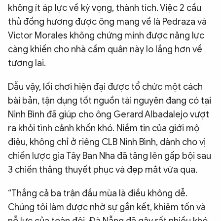
không ít áp lực về kỳ vọng, thành tích. Việc 2 cầu
thủ đồng hương được ông mang về là Pedraza và
Victor Morales không chứng minh được năng lực
càng khiến cho nhà cầm quân này lo lắng hơn về
tương lai.
Dẫu vậy, lối chơi hiện đại được tổ chức một cách
bài bản, tận dụng tốt nguồn tài nguyên đang có tại
Ninh Bình đã giúp cho ông Gerard Albadalejo vượt
ra khỏi tình cảnh khốn khó. Niềm tin của giới mộ
điệu, không chỉ ở riêng CLB Ninh Bình, dành cho vị
chiến lược gia Tây Ban Nha đã tăng lên gấp bội sau
3 chiến thắng thuyết phục và đẹp mắt vừa qua.
“Thắng cả ba trận đầu mùa là điều không dễ.
Chúng tôi làm được nhờ sự gắn kết, khiêm tốn và
nỗ lực của toàn đội. Đà Nẵng đã gây rất nhiều khó