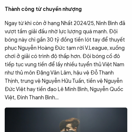
QUỐC TẾ
Thành công từ chuyển nhượng
Ngay từ khi còn ở hạng Nhất 2024/25, Ninh Bình đã
VĂN HÓA - THỂ THAO
vượt tầm giải đấu nhờ lực lượng quá mạnh. Đội
bóng này chi gần 30 tỷ đồng tiền lót tay để thuyết
BẠN ĐỌC & CAND
phục Nguyễn Hoàng Đức tạm rời V.League, xuống
chơi ở giải có trình độ thấp hơn. Đội bóng cố đô
ĐA PHƯƠNG TIỆN
tiếp tục vung tiền để lấy nhiều tuyển thủ Việt Nam
eMagazine
Podcast
như thủ môn Đặng Văn Lâm, hậu vệ Đỗ Thanh
Thịnh, trung vệ Nguyễn Hữu Tuấn, tiền vệ Nguyễn
Video
Ảnh
Đức Việt hay tiền đạo Lê Minh Bình, Nguyễn Quốc
Infographic
Việt, Đinh Thanh Bình…
Chuyên trang
An ninh thế giới
Văn nghệ Công an
Chuyên đề