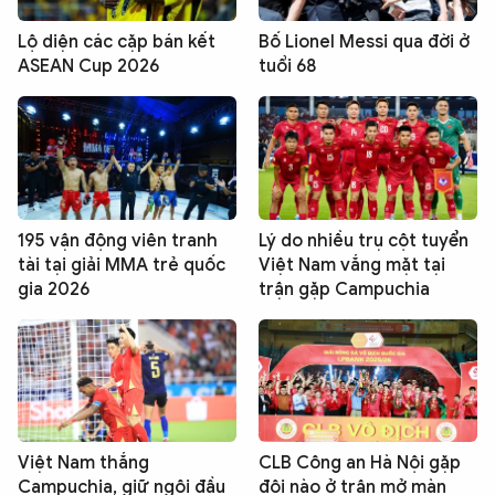
Lộ diện các cặp bán kết
Bố Lionel Messi qua đời ở
ASEAN Cup 2026
tuổi 68
195 vận động viên tranh
Lý do nhiều trụ cột tuyển
tài tại giải MMA trẻ quốc
Việt Nam vắng mặt tại
gia 2026
trận gặp Campuchia
Việt Nam thắng
CLB Công an Hà Nội gặp
Campuchia, giữ ngôi đầu
đội nào ở trận mở màn