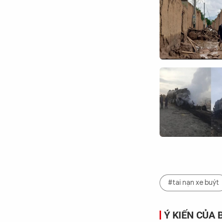
#tai nạn xe buýt
Ý KIẾN CỦA 