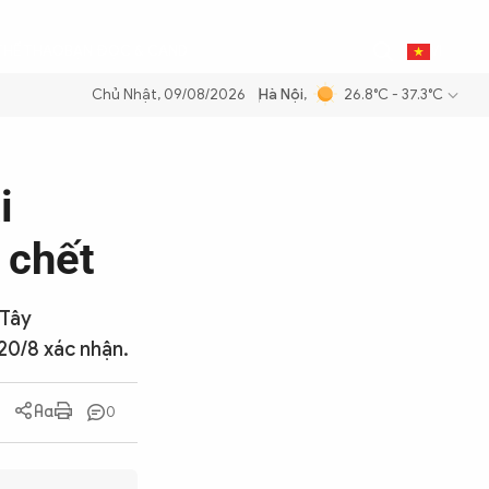
0
THỂ THAO
BẠN ĐỌC & CAND
VI
Chủ Nhật, 09/08/2026
Hà Nội
,
26.8°C - 37.3°C
 xăng dầu để đảm bảo an ninh năng lượng quốc gia
Thực hiện Nghị qu
i
 chết
 Tây
 20/8 xác nhận.
0