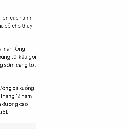
hiến các hành
ia sẻ cho thấy
ai nạn. Ông
húng tôi kêu gọi
ng sớm càng tốt
.
đường xá xuống
o tháng 12 năm
rên đường cao
ười.
Tìm kiếm