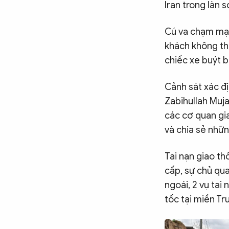
Iran trong làn
Cú va chạm mạn
khách không th
chiếc xe buýt b
Cảnh sát xác đị
Zabihullah Muja
các cơ quan gi
và chia sẻ nhữn
Tai nạn giao t
cấp, sự chủ qua
ngoái, 2 vụ tai
tốc tại miền Tr