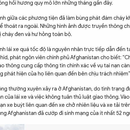
 sóng hồi hương quy mô lớn những tháng gần đây.
h giữa các phương tiện đã làm bùng phát đám cháy k
ể thoát ra ngoài. Những hình ảnh được truyền thông ch
ị cháy đen và hư hỏng toàn bộ.
nh lái xe quá tốc độ là nguyên nhân trực tiếp dẫn đến t
hid, phát ngôn viên chính phủ Afghanistan cho biết: “C
ao thông cung cấp thông tin chính xác về vụ tai nạn cà
g phát hiện của họ liên quan đến bên chịu trách nhiệm”
hông thường xuyên xảy ra ở Afghanistan, do tình trạng 
n của lái xe và việc không tuân thủ luật giao thông. Và
 nạn xe buýt liên quan đến xe chở nhiên liệu và xe tải t
ung Afghanistan đã cướp đi sinh mạng của ít nhất 52 ng