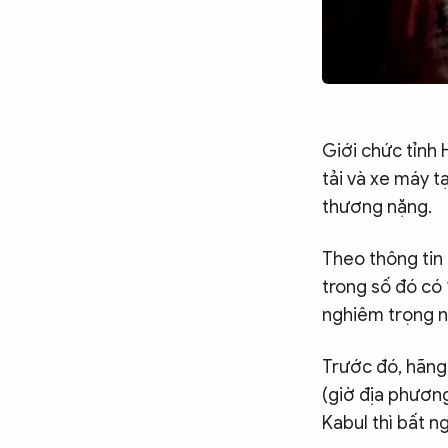
Chuyên trang
An ninh thế giới
Văn nghệ Công an
Chuyên đề
Giới chức tỉnh 
tải và xe máy t
thương nặng.
Theo thông tin 
trong số đó có 
nghiêm trọng n
Trước đó, hãng 
(giờ địa phương
Kabul thì bất n