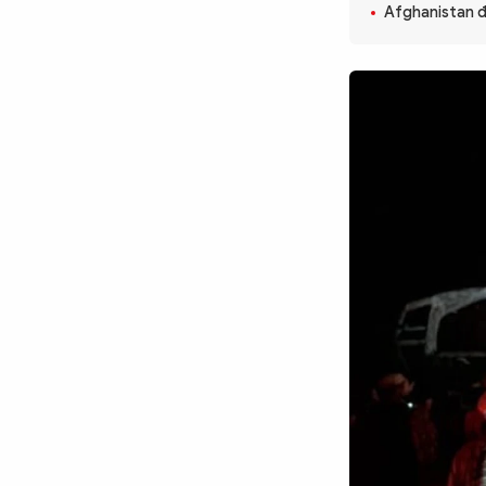
Afghanistan đ
CÔNG NGHỆ
QUỐC TẾ
VĂN HÓA - THỂ THAO
BẠN ĐỌC & CAND
ĐA PHƯƠNG TIỆN
eMagazine
Podcast
Video
Ảnh
Infographic