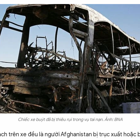
Chiếc xe buýt đã bị thiêu rụi trong vụ tai nạn. Ảnh: BNA
ch trên xe đều là người Afghanistan bị trục xuất hoặc 