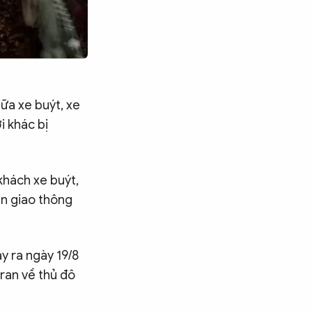
iữa xe buýt, xe
i khác bị
khách xe buýt,
ạn giao thông
y ra ngày 19/8
ran về thủ đô
.