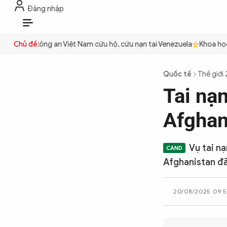
Đăng nhập
THỜI SỰ
CHỐNG DIỄN BIẾN HÒA B
VI
quyền
Chủ đề:
Công an Việt Nam cứu hộ, cứu nạn tại Venezuela
Khoa học c
THỜI SỰ
Quốc tế
Thế giới
Tai nạ
CHỐNG DIỄN BIẾN HÒA BÌNH
Afghan
CÔNG AN TRONG LÒNG DÂN
Vụ tai n
Afghanistan đã
XÃ HỘI
20/08/2025 09:5
PHÁP LUẬT