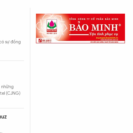
 có sự đồng
o những
rtel (CJNG)
muz