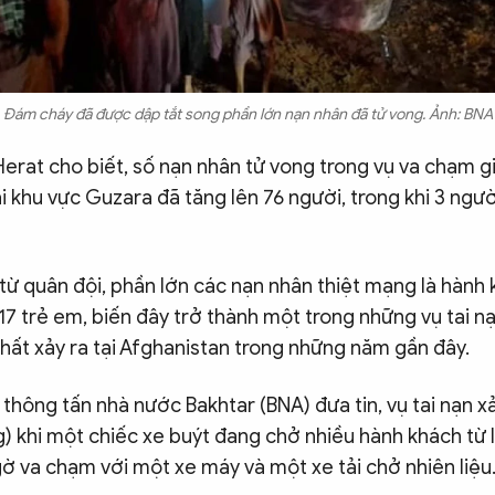
Đám cháy đã được dập tắt song phần lớn nạn nhân đã tử vong. Ảnh: BNA
Herat cho biết, số nạn nhân tử vong trong vụ va chạm g
ại khu vực Guzara đã tăng lên 76 người, trong khi 3 ngườ
từ quân đội, phần lớn các nạn nhân thiệt mạng là hành 
17 trẻ em, biến đây trở thành một trong những vụ tai n
hất xảy ra tại Afghanistan trong những năm gần đây.
thông tấn nhà nước Bakhtar (BNA) đưa tin, vụ tai nạn xả
) khi một chiếc xe buýt đang chở nhiều hành khách từ I
gờ va chạm với một xe máy và một xe tải chở nhiên liệu