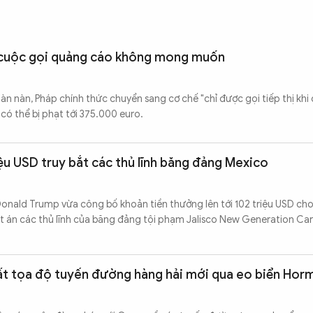
 cuộc gọi quảng cáo không mong muốn
àn nàn, Pháp chính thức chuyển sang cơ chế "chỉ được gọi tiếp thị khi
có thể bị phạt tới 375.000 euro.
ệu USD truy bắt các thủ lĩnh băng đảng Mexico
nald Trump vừa công bố khoản tiền thưởng lên tới 102 triệu USD ch
ết án các thủ lĩnh của băng đảng tội phạm Jalisco New Generation Ca
ất tọa độ tuyến đường hàng hải mới qua eo biển Hor