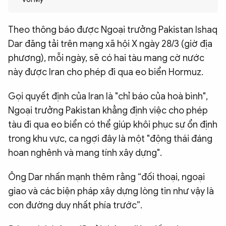
QUỐC TẾ
Theo thông báo được Ngoại trưởng Pakistan Ishaq
Dar đăng tải trên mạng xã hội X ngày 28/3 (giờ địa
VĂN HÓA - THỂ THAO
phương), mỗi ngày, sẽ có hai tàu mang cờ nước
này được Iran cho phép đi qua eo biển Hormuz.
BẠN ĐỌC & CAND
Gọi quyết định của Iran là "chỉ báo của hoà bình",
ĐA PHƯƠNG TIỆN
Ngoại trưởng Pakistan khẳng định việc cho phép
eMagazine
Podcast
tàu đi qua eo biển có thể giúp khôi phục sự ổn định
trong khu vực, ca ngợi đây là một "động thái đáng
Video
Ảnh
hoan nghênh và mang tính xây dựng".
Infographic
Ông Dar nhấn mạnh thêm rằng “đối thoại, ngoại
Chuyên trang
An ninh thế giới
Văn nghệ Công an
giao và các biện pháp xây dựng lòng tin như vậy là
Chuyên đề
con đường duy nhất phía trước”.