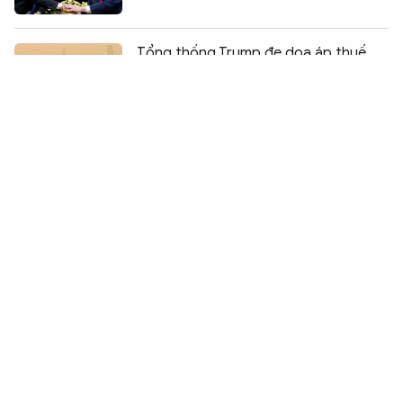
Chia sẻ:
0
Tổng thống Trump đe dọa áp thuế
Canada vì khói cháy rừng
Mỹ - Iran tấn công nhiều hạ tầng quan
trọng của nhau
Động đất tại Venezuela: Khó khăn
chồng chất sau thảm họa
Houthi dọa dội bão hỏa lực vào hạ
tầng dầu mỏ Arab Saudi