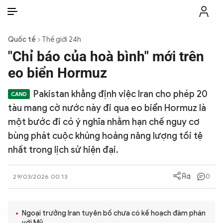
VI
VI
EN
Quốc tế
Thế giới 24h
THỜI SỰ
"Chỉ báo của hoà bình" mới trên
eo biển Hormuz
CHỐNG DIỄN BIẾN HÒA BÌNH
Pakistan khẳng định việc Iran cho phép 20
tàu mang cờ nước này đi qua eo biển Hormuz là
CÔNG AN TRONG LÒNG DÂN
một bước đi có ý nghĩa nhằm hạn chế nguy cơ
bùng phát cuộc khủng hoảng năng lượng tồi tệ
XÃ HỘI
nhất trong lịch sử hiện đại.
PHÁP LUẬT
0
29/03/2026 00:13
CÔNG NGHỆ
Ngoại trưởng Iran tuyên bố chưa có kế hoạch đàm phán
với Mỹ