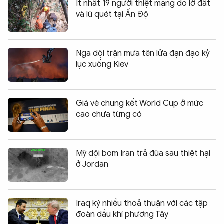
Ít nhất 19 người thiệt mạng do lở đất
và lũ quét tại Ấn Độ
Nga dội trận mưa tên lửa đạn đạo kỷ
lục xuống Kiev
Giá vé chung kết World Cup ở mức
cao chưa từng có
Mỹ dội bom Iran trả đũa sau thiệt hại
ở Jordan
Iraq ký nhiều thoả thuận với các tập
đoàn dầu khí phương Tây