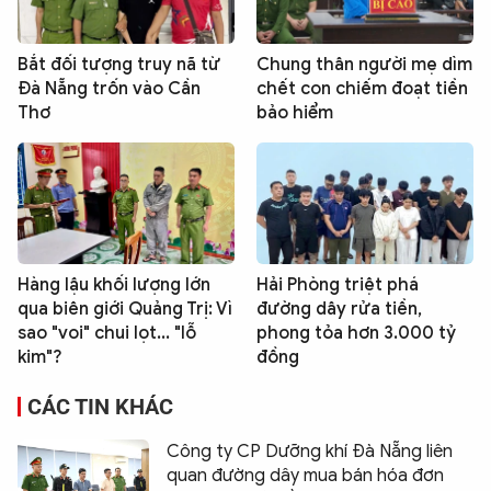
Bắt đối tượng truy nã từ
Chung thân người mẹ dìm
Đà Nẵng trốn vào Cần
chết con chiếm đoạt tiền
Thơ
bảo hiểm
Hàng lậu khối lượng lớn
Hải Phòng triệt phá
qua biên giới Quảng Trị: Vì
đường dây rửa tiền,
sao "voi" chui lọt... "lỗ
phong tỏa hơn 3.000 tỷ
kim"?
đồng
CÁC TIN KHÁC
Công ty CP Dưỡng khí Đà Nẵng liên
quan đường dây mua bán hóa đơn