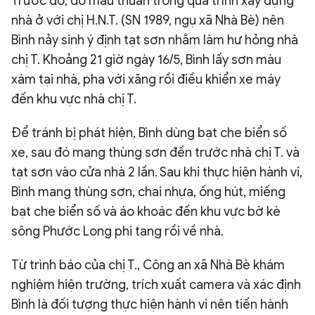
Trước đó, do mâu thuẫn trong quá trình xây dựng
nhà ở với chị H.N.T. (SN 1989, ngụ xã Nhà Bè) nên
Bình nảy sinh ý định tạt sơn nhằm làm hư hỏng nhà
chị T. Khoảng 21 giờ ngày 16/5, Bình lấy sơn màu
xám tại nhà, pha với xăng rồi điều khiển xe máy
đến khu vực nhà chị T.
Để tránh bị phát hiện, Bình dùng bạt che biển số
xe, sau đó mang thùng sơn đến trước nhà chị T. và
tạt sơn vào cửa nhà 2 lần. Sau khi thực hiện hành vi,
Bình mang thùng sơn, chai nhựa, ống hút, miếng
bạt che biển số và áo khoác đến khu vực bờ kè
sông Phước Long phi tang rồi về nhà.
Từ trình báo của chị T., Công an xã Nhà Bè khám
nghiệm hiện trường, trích xuất camera và xác định
Bình là đối tượng thực hiện hành vi nên tiến hành