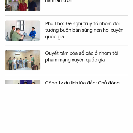
năm lẩn trốn
Phú Thọ: Đề nghị truy tố nhóm đối
tượng buôn bán súng nén hơi xuyên
quốc gia
Quyết tâm xóa sổ các ổ nhóm tội
phạm mạng xuyên quốc gia
Chia sẻ:
0
Công ty du lịch lừa đảo: Chủ động
giăng bẫy, thao túng tâm lý khách
hàng
Ngăn chặn hoạt động của tổ chức
bất hợp pháp “Ân điển cứu rỗi” tại
Lào Cai