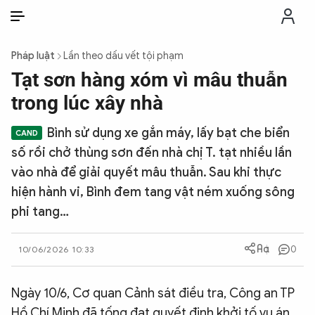
VI
VI
EN
Pháp luật
Lần theo dấu vết tội phạm
THỜI SỰ
Tạt sơn hàng xóm vì mâu thuẫn
trong lúc xây nhà
CHỐNG DIỄN BIẾN HÒA BÌNH
Bình sử dụng xe gắn máy, lấy bạt che biển
số rồi chở thùng sơn đến nhà chị T. tạt nhiều lần
CÔNG AN TRONG LÒNG DÂN
vào nhà để giải quyết mâu thuẫn. Sau khi thực
hiện hành vi, Bình đem tang vật ném xuống sông
XÃ HỘI
phi tang…
PHÁP LUẬT
0
10/06/2026 10:33
CÔNG NGHỆ
Ngày 10/6, Cơ quan Cảnh sát điều tra, Công an TP
Hồ Chí Minh đã tống đạt quyết định khởi tố vụ án,