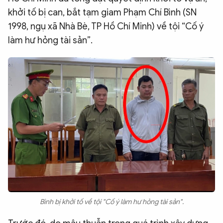
khởi tố bị can, bắt tạm giam Phạm Chí Bình (SN
QUỐC TẾ
1998, ngụ xã Nhà Bè, TP Hồ Chí Minh) về tội “Cố ý
làm hư hỏng tài sản”.
VĂN HÓA - THỂ THAO
BẠN ĐỌC & CAND
ĐA PHƯƠNG TIỆN
eMagazine
Podcast
Video
Ảnh
Infographic
Chuyên trang
An ninh thế giới
Văn nghệ Công an
Chuyên đề
Bình bị khởi tố về tội "Cố ý làm hư hỏng tài sản".