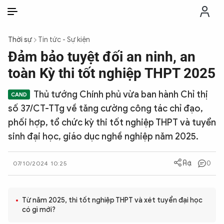
VI
VI
EN
Thời sự
Tin tức - Sự kiện
THỜI SỰ
Đảm bảo tuyệt đối an ninh, an
toàn Kỳ thi tốt nghiệp THPT 2025
CHỐNG DIỄN BIẾN HÒA BÌNH
Thủ tướng Chính phủ vừa ban hành Chỉ thị
số 37/CT-TTg về tăng cường công tác chỉ đạo,
CÔNG AN TRONG LÒNG DÂN
phối hợp, tổ chức kỳ thi tốt nghiệp THPT và tuyển
sinh đại học, giáo dục nghề nghiệp năm 2025.
XÃ HỘI
0
07/10/2024 10:25
PHÁP LUẬT
Từ năm 2025, thi tốt nghiệp THPT và xét tuyển đại học
CÔNG NGHỆ
có gì mới?