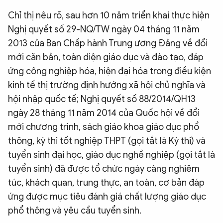
QUỐC TẾ
Chỉ thị nêu rõ, sau hơn 10 năm triển khai thực hiện
Nghị quyết số 29-NQ/TW ngày 04 tháng 11 năm
2013 của Ban Chấp hành Trung ương Đảng về đổi
VĂN HÓA - THỂ THAO
mới căn bản, toàn diện giáo dục và đào tạo, đáp
ứng công nghiệp hóa, hiện đại hóa trong điều kiện
BẠN ĐỌC & CAND
kinh tế thị trường định hướng xã hội chủ nghĩa và
hội nhập quốc tế; Nghị quyết số 88/2014/QH13
ĐA PHƯƠNG TIỆN
ngày 28 tháng 11 năm 2014 của Quốc hội về đổi
eMagazine
Podcast
mới chương trình, sách giáo khoa giáo dục phổ
thông, kỳ thi tốt nghiệp THPT (gọi tắt là Kỳ thi) và
Video
Ảnh
tuyển sinh đại học, giáo dục nghề nghiệp (gọi tắt là
Infographic
tuyển sinh) đã được tổ chức ngày càng nghiêm
Chuyên trang
An ninh thế giới
Văn nghệ Công an
túc, khách quan, trung thực, an toàn, cơ bản đáp
Chuyên đề
ứng được mục tiêu đánh giá chất lượng giáo dục
phổ thông và yêu cầu tuyển sinh.