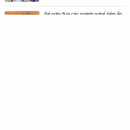
Chia sẻ:
0
Đề nghị đưa các ngành nghề tiềm ẩn
rủi ro vào danh mục kinh doanh có
điều kiện
Xây dựng hệ sinh thái số quốc gia về
phổ biến, giáo dục pháp luật
Hoàn thiện cơ sở pháp lý về phòng,
chống phổ biến vũ khí hủy diệt hàng
loạt
Thủ tướng Lê Minh Hưng dự phiên
toàn thể Hội nghị Ngoại giao lần thứ
33