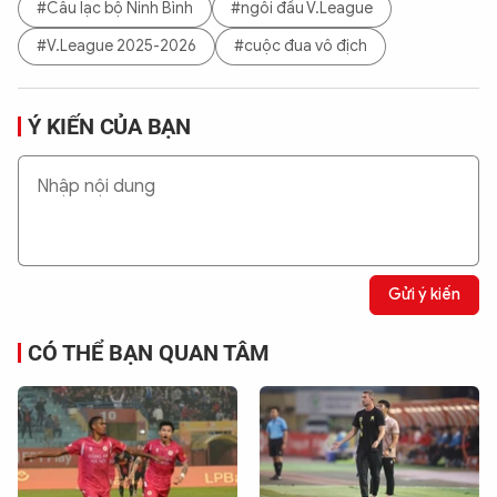
#Câu lạc bộ Ninh Bình
#ngôi đầu V.League
#V.League 2025-2026
#cuộc đua vô địch
Ý KIẾN CỦA BẠN
Gửi ý kiến
CÓ THỂ BẠN QUAN TÂM