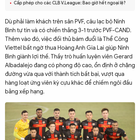
Cấp phép cho các CLB V.League: Bao giờ hết ngoại lệ?
QUỐC TẾ
Dù phải làm khách trên sân PVF, câu lạc bộ Ninh
VĂN HÓA - THỂ THAO
Bình tự tin và có chiến thắng 3-1 trước PVF-CAND.
Thêm vào đó, việc đối thủ bám đuổi là Thể Công
BẠN ĐỌC & CAND
Viettel bất ngờ thua Hoàng Anh Gia Lai giúp Ninh
Bình giành lợi thế. Thầy trò huấn luyện viên Gerard
Albadalejo đang có phong độ cao, ổn định ở chặng
ĐA PHƯƠNG TIỆN
đường vừa qua với thành tích bất bại, vượt qua
eMagazine
Podcast
hàng loạt ứng viên kỳ cựu khác để chiếm ngôi đầu
Video
Ảnh
bảng xếp hạng.
Infographic
Chuyên trang
An ninh thế giới
Văn nghệ Công an
Chuyên đề