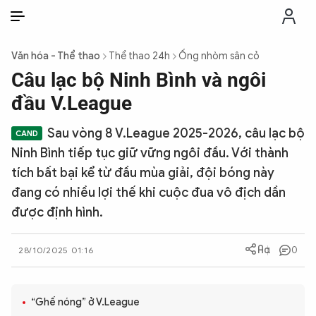
VI
VI
EN
Văn hóa - Thể thao
Thể thao 24h
Ống nhòm sân cỏ
THỜI SỰ
Câu lạc bộ Ninh Bình và ngôi
đầu V.League
CHỐNG DIỄN BIẾN HÒA BÌNH
Sau vòng 8 V.League 2025-2026, câu lạc bộ
Ninh Bình tiếp tục giữ vững ngôi đầu. Với thành
CÔNG AN TRONG LÒNG DÂN
tích bất bại kể từ đầu mùa giải, đội bóng này
đang có nhiều lợi thế khi cuộc đua vô địch dần
XÃ HỘI
được định hình.
PHÁP LUẬT
0
28/10/2025 01:16
CÔNG NGHỆ
“Ghế nóng” ở V.League