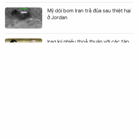
Mỹ dội bom Iran trả đũa sau thiệt hại
ở Jordan
Chia sẻ:
0
Iraq ký nhiều thoả thuận với các tập
đoàn dầu khí phương Tây
Tổng thống Trump đe dọa áp thuế
Canada vì khói cháy rừng
Mỹ - Iran tấn công nhiều hạ tầng quan
trọng của nhau
Động đất tại Venezuela: Khó khăn