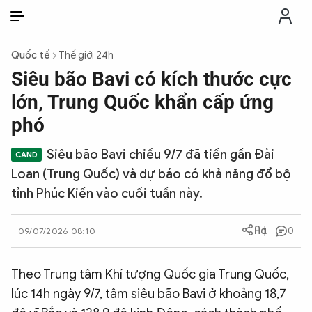
VI
VI
EN
Quốc tế
Thế giới 24h
THỜI SỰ
Siêu bão Bavi có kích thước cực
lớn, Trung Quốc khẩn cấp ứng
CHỐNG DIỄN BIẾN HÒA BÌNH
phó
Siêu bão Bavi chiều 9/7 đã tiến gần Đài
CÔNG AN TRONG LÒNG DÂN
Loan (Trung Quốc) và dự báo có khả năng đổ bộ
tỉnh Phúc Kiến vào cuối tuần này.
XÃ HỘI
0
09/07/2026 08:10
PHÁP LUẬT
Theo Trung tâm Khí tượng Quốc gia Trung Quốc,
CÔNG NGHỆ
lúc 14h ngày 9/7, tâm siêu bão Bavi ở khoảng 18,7