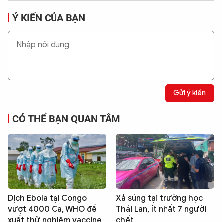
Ý KIẾN CỦA BẠN
Gửi ý kiến
CÓ THỂ BẠN QUAN TÂM
Dịch Ebola tại Congo
Xả súng tại trường học
vượt 4000 Ca, WHO đề
Thái Lan, ít nhất 7 người
xuất thử nghiệm vaccine
chết