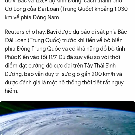
độ vĩ Bắc và 128,9 độ kinh Đông, cách thành phố
QUỐC TẾ
Cơ Long của Đài Loan (Trung Quốc) khoảng 1.030
km về phía Đông Nam.
VĂN HÓA - THỂ THAO
Reuters cho hay, Bavi được dự báo đi sát phía Bắc
Đài Loan (Trung Quốc) trước khi tiến về bờ biển
BẠN ĐỌC & CAND
phía Đông Trung Quốc và có khả năng đổ bộ tỉnh
Phúc Kiến vào tối 11/7. Dù đã suy yếu so với thời
ĐA PHƯƠNG TIỆN
điểm đạt cường độ cực đại trên Tây Thái Bình
Dương, bão vẫn duy trì sức gió gần 200 km/h và
eMagazine
Podcast
được đánh giá là một hệ thống thời tiết rất nguy
Video
Ảnh
hiểm.
Infographic
Chuyên trang
An ninh thế giới
Văn nghệ Công an
Chuyên đề