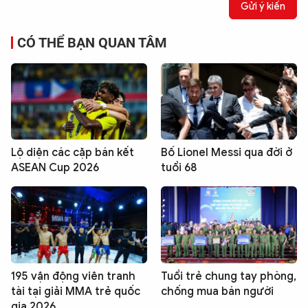
Gửi ý kiến
CÓ THỂ BẠN QUAN TÂM
Lộ diện các cặp bán kết
Bố Lionel Messi qua đời ở
ASEAN Cup 2026
tuổi 68
195 vận động viên tranh
Tuổi trẻ chung tay phòng,
tài tại giải MMA trẻ quốc
chống mua bán người
gia 2026