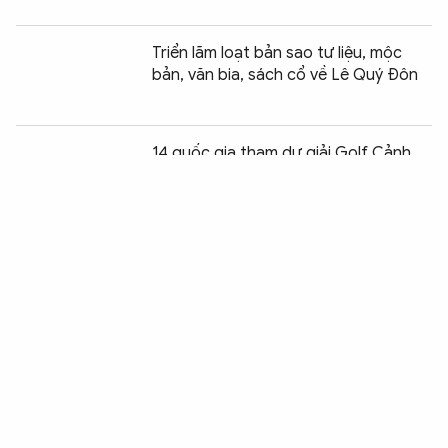
Triển lãm loạt bản sao tư liệu, mộc
bản, văn bia, sách cổ về Lê Quý Đôn
Chia sẻ:
0
14 quốc gia tham dự giải Golf Cảnh
sát các nước ASEAN mở rộng 2026
Thêm nhiều cơ hội mới cho game Việt
sau Nghị quyết 80-NQ/TW
Nữ nhạc trưởng Ý chỉ huy dàn nhạc
lâu đời tại Nhà hát Hồ Gươm