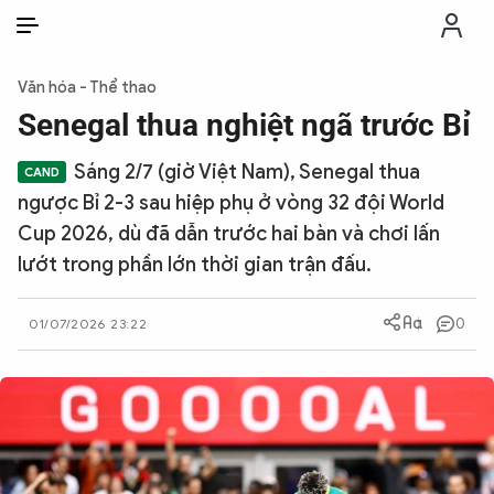
VI
VI
EN
Văn hóa - Thể thao
THỜI SỰ
Senegal thua nghiệt ngã trước Bỉ
Sáng 2/7 (giờ Việt Nam), Senegal thua
CHỐNG DIỄN BIẾN HÒA BÌNH
ngược Bỉ 2-3 sau hiệp phụ ở vòng 32 đội World
Cup 2026, dù đã dẫn trước hai bàn và chơi lấn
CÔNG AN TRONG LÒNG DÂN
lướt trong phần lớn thời gian trận đấu.
XÃ HỘI
0
01/07/2026 23:22
PHÁP LUẬT
CÔNG NGHỆ