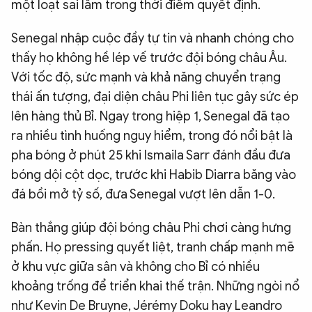
một loạt sai lầm trong thời điểm quyết định.
Senegal nhập cuộc đầy tự tin và nhanh chóng cho
thấy họ không hề lép vế trước đội bóng châu Âu.
Với tốc độ, sức mạnh và khả năng chuyển trạng
thái ấn tượng, đại diện châu Phi liên tục gây sức ép
lên hàng thủ Bỉ. Ngay trong hiệp 1, Senegal đã tạo
ra nhiều tình huống nguy hiểm, trong đó nổi bật là
pha bóng ở phút 25 khi Ismaila Sarr đánh đầu đưa
bóng dội cột dọc, trước khi Habib Diarra băng vào
đá bồi mở tỷ số, đưa Senegal vượt lên dẫn 1-0.
Bàn thắng giúp đội bóng châu Phi chơi càng hưng
phấn. Họ pressing quyết liệt, tranh chấp mạnh mẽ
ở khu vực giữa sân và không cho Bỉ có nhiều
khoảng trống để triển khai thế trận. Những ngòi nổ
như Kevin De Bruyne, Jérémy Doku hay Leandro