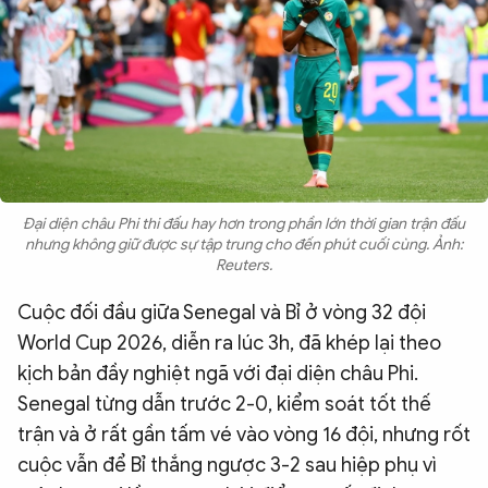
QUỐC TẾ
VĂN HÓA - THỂ THAO
BẠN ĐỌC & CAND
Đại diện châu Phi thi đấu hay hơn trong phần lớn thời gian trận đấu
ĐA PHƯƠNG TIỆN
nhưng không giữ được sự tập trung cho đến phút cuối cùng. Ảnh:
Reuters.
eMagazine
Podcast
Video
Ảnh
Cuộc đối đầu giữa Senegal và Bỉ ở vòng 32 đội
World Cup 2026, diễn ra lúc 3h, đã khép lại theo
Infographic
kịch bản đầy nghiệt ngã với đại diện châu Phi.
Chuyên trang
An ninh thế giới
Văn nghệ Công an
Senegal từng dẫn trước 2-0, kiểm soát tốt thế
Chuyên đề
trận và ở rất gần tấm vé vào vòng 16 đội, nhưng rốt
cuộc vẫn để Bỉ thắng ngược 3-2 sau hiệp phụ vì