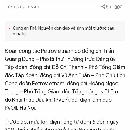
0
QUỐC TẾ
11/10/2025 06:40
VĂN HÓA - THỂ THAO
Công an Thái Nguyên dọn dẹp vệ sinh môi trường sau
mưa lũ
BẠN ĐỌC & CAND
Đoàn công tác Petrovietnam có đồng chí Trần
Quang Dũng – Phó Bí thư Thường trực Đảng ủy
ĐA PHƯƠNG TIỆN
Tập đoàn; đồng chí Đỗ Chí Thanh – Phó Tổng Giám
eMagazine
Podcast
đốc Tập đoàn; đồng chí Vũ Anh Tuấn – Phó Chủ tịch
Video
Ảnh
Công đoàn Petrovietnam; đồng chí Hoàng Ngọc
Trung – Phó Tổng Giám đốc Tổng công ty Thăm
Infographic
dò Khai thác Dầu khí (PVEP); đại diện lãnh đạo
Chuyên trang
An ninh thế giới
Văn nghệ Công an
PVOIL Hà Nội.
Chuyên đề
Trước đó, mưa lớn diện rộng từ đêm 6 đến ngày