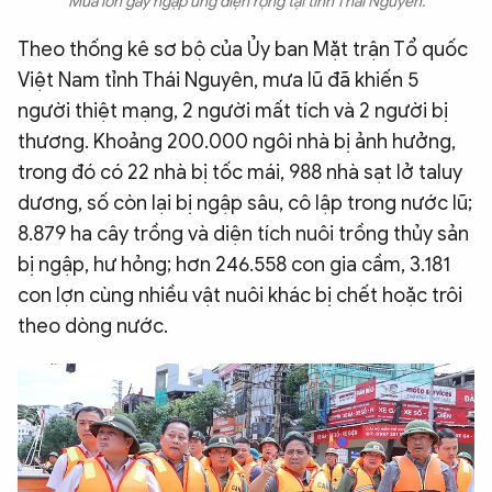
Mưa lớn gây ngập úng diện rộng tại tỉnh Thái Nguyên.
Theo thống kê sơ bộ của Ủy ban Mặt trận Tổ quốc
Việt Nam tỉnh Thái Nguyên, mưa lũ đã khiến 5
người thiệt mạng, 2 người mất tích và 2 người bị
thương. Khoảng 200.000 ngôi nhà bị ảnh hưởng,
trong đó có 22 nhà bị tốc mái, 988 nhà sạt lở taluy
dương, số còn lại bị ngập sâu, cô lập trong nước lũ;
8.879 ha cây trồng và diện tích nuôi trồng thủy sản
bị ngập, hư hỏng; hơn 246.558 con gia cầm, 3.181
con lợn cùng nhiều vật nuôi khác bị chết hoặc trôi
theo dòng nước.