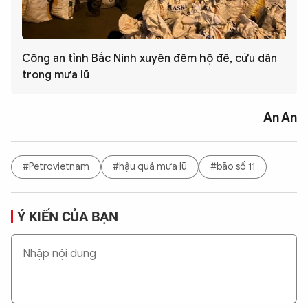
Công an tỉnh Bắc Ninh xuyên đêm hộ đê, cứu dân
trong mưa lũ
An An
#Petrovietnam
#hậu quả mưa lũ
#bão số 11
Ý KIẾN CỦA BẠN