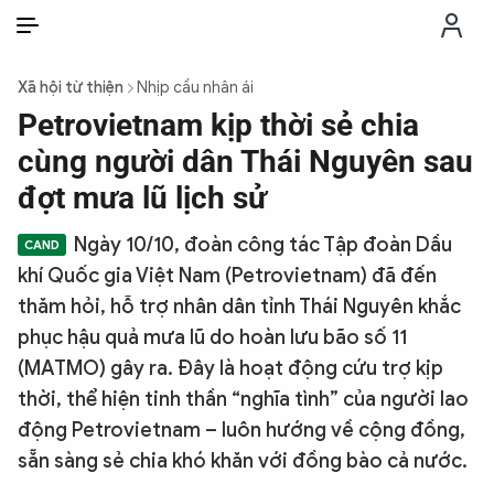
VI
VI
EN
Xã hội từ thiện
Nhịp cầu nhân ái
THỜI SỰ
Petrovietnam kịp thời sẻ chia
cùng người dân Thái Nguyên sau
CHỐNG DIỄN BIẾN HÒA BÌNH
đợt mưa lũ lịch sử
Ngày 10/10, đoàn công tác Tập đoàn Dầu
CÔNG AN TRONG LÒNG DÂN
khí Quốc gia Việt Nam (Petrovietnam) đã đến
thăm hỏi, hỗ trợ nhân dân tỉnh Thái Nguyên khắc
XÃ HỘI
phục hậu quả mưa lũ do hoàn lưu bão số 11
(MATMO) gây ra. Đây là hoạt động cứu trợ kịp
PHÁP LUẬT
thời, thể hiện tinh thần “nghĩa tình” của người lao
động Petrovietnam – luôn hướng về cộng đồng,
CÔNG NGHỆ
sẵn sàng sẻ chia khó khăn với đồng bào cả nước.