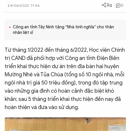
0
24/06/2022 11:46
QUỐC TẾ
VĂN HÓA - THỂ THAO
Công an tỉnh Tây Ninh tặng “Nhà tình nghĩa” cho thân
nhân liệt sĩ
BẠN ĐỌC & CAND
Từ tháng 1/2022 đến tháng 6/2022, Học viện Chính
trị CAND đã phối hợp với Công an tỉnh Điện Biên
ĐA PHƯƠNG TIỆN
triển khai thực hiện dự án trên địa bàn hai huyện
eMagazine
Podcast
Mường Nhé và Tủa Chùa (tổng số 10 ngôi nhà, mỗi
ngôi nhà trị giá 50 triệu đồng), trong đó tập trung
Video
Ảnh
vào những gia đình có hoàn cảnh đặc biệt khó
Infographic
khăn; sau 5 tháng triển khai thực hiện đến nay đã
Chuyên trang
An ninh thế giới
Văn nghệ Công an
hoàn thiện và đưa vào sử dụng.
Chuyên đề