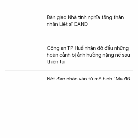
Bàn giao Nhà tình nghĩa tặng thân
nhân Liệt sĩ CAND
Công an TP Huế nhận đỡ đầu những
hoàn cảnh bị ảnh hưởng nặng nề sau
thiên tai
Chia sẻ:
0
Nét đẹp nhân văn từ mô hình “Mẹ đỡ
đầu - chắp cánh những ước mơ"
ROX Share mang Tết ấm đến hơn
2.300 hộ gia đình khó khăn