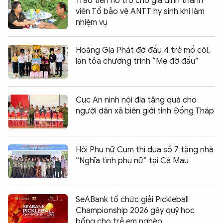
Trao tiền hỗ trợ cho gia đình thành
viên Tổ bảo vệ ANTT hy sinh khi làm
nhiệm vụ
Hoàng Gia Phát đỡ đầu 4 trẻ mồ côi,
lan tỏa chương trình “Mẹ đỡ đầu”
Cục An ninh nội địa tặng quà cho
người dân xã biên giới tỉnh Đồng Tháp
Hội Phụ nữ Cụm thi đua số 7 tặng nhà
“Nghĩa tình phụ nữ” tại Cà Mau
SeABank tổ chức giải Pickleball
Championship 2026 gây quỹ học
bổng cho trẻ em nghèo