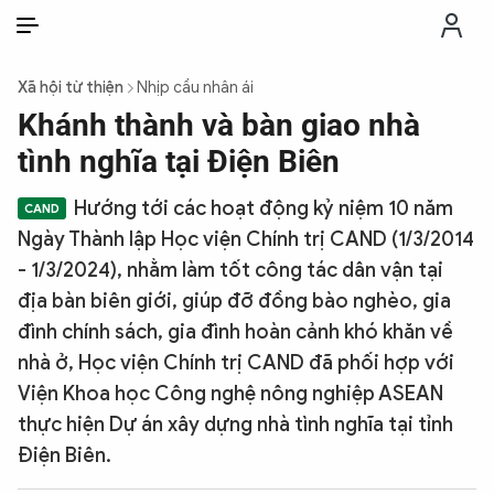
VI
VI
EN
Xã hội từ thiện
Nhịp cầu nhân ái
THỜI SỰ
Khánh thành và bàn giao nhà
tình nghĩa tại Điện Biên
CHỐNG DIỄN BIẾN HÒA BÌNH
Hướng tới các hoạt động kỷ niệm 10 năm
Ngày Thành lập Học viện Chính trị CAND (1/3/2014
CÔNG AN TRONG LÒNG DÂN
- 1/3/2024), nhằm làm tốt công tác dân vận tại
địa bàn biên giới, giúp đỡ đồng bào nghèo, gia
XÃ HỘI
đình chính sách, gia đình hoàn cảnh khó khăn về
nhà ở, Học viện Chính trị CAND đã phối hợp với
PHÁP LUẬT
Viện Khoa học Công nghệ nông nghiệp ASEAN
thực hiện Dự án xây dựng nhà tình nghĩa tại tỉnh
CÔNG NGHỆ
Điện Biên.