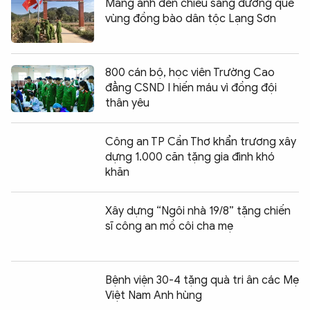
Mang ánh đèn chiếu sáng đường quê
vùng đồng bào dân tộc Lạng Sơn
800 cán bộ, học viên Trường Cao
đẳng CSND I hiến máu vì đồng đội
thân yêu
Công an TP Cần Thơ khẩn trương xây
dựng 1.000 căn tặng gia đình khó
khăn
Xây dựng “Ngôi nhà 19/8” tặng chiến
sĩ công an mồ côi cha mẹ
Bệnh viện 30-4 tặng quà tri ân các Mẹ
Việt Nam Anh hùng