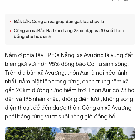
QUỐC TẾ
Đắk Lắk: Công an xã giúp dân gặt lúa chạy lũ
VĂN HÓA - THỂ THAO
Công an xã Bắc Hà trao tặng 25 xe đạp và 10 suất học
bổng cho học sinh
BẠN ĐỌC & CAND
Nằm ở phía tây TP Đà Nẵng, xã Avương là vùng đất
biên giới với hơn 95% đồng bào Cơ Tu sinh sống.
ĐA PHƯƠNG TIỆN
Trên địa bàn xã Avương, thôn Aur là nơi hẻo lánh
eMagazine
Podcast
nhất, nằm biệt lập trong rừng, cách trung tâm xã
Video
Ảnh
gần 20km đường rừng hiểm trở. Thôn Aur có 23 hộ
dân và 198 nhân khẩu, không điện lưới, không sóng
Infographic
điện thoại, để đến được thôn, Công an xã Avương
Chuyên trang
An ninh thế giới
Văn nghệ Công an
phải băng rừng vượt suối hàng giờ đồng hồ.
Chuyên đề