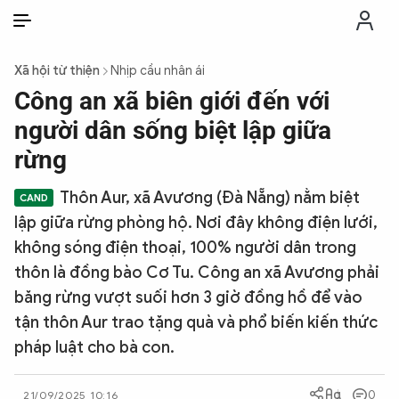
VI
VI
EN
Xã hội từ thiện
Nhịp cầu nhân ái
THỜI SỰ
Công an xã biên giới đến với
người dân sống biệt lập giữa
CHỐNG DIỄN BIẾN HÒA BÌNH
rừng
Thôn Aur, xã Avương (Đà Nẵng) nằm biệt
CÔNG AN TRONG LÒNG DÂN
lập giữa rừng phòng hộ. Nơi đây không điện lưới,
không sóng điện thoại, 100% người dân trong
XÃ HỘI
thôn là đồng bào Cơ Tu. Công an xã Avương phải
băng rừng vượt suối hơn 3 giờ đồng hồ để vào
PHÁP LUẬT
tận thôn Aur trao tặng quà và phổ biến kiến thức
pháp luật cho bà con.
CÔNG NGHỆ
0
21/09/2025 10:16