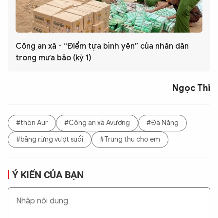
Công an xã - “Điểm tựa bình yên” của nhân dân
trong mưa bão (kỳ 1)
Ngọc Thi
#thôn Aur
#Công an xã Avương
#Đà Nẵng
#băng rừng vượt suối
#Trung thu cho em
Ý KIẾN CỦA BẠN