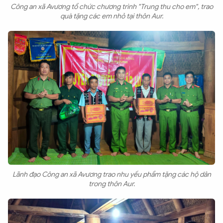
Công an xã Avương tổ chức chương trình "Trung thu cho em", trao
quà tặng các em nhỏ tại thôn Aur.
Lãnh đạo Công an xã Avương trao nhu yếu phẩm tặng các hộ dân
trong thôn Aur.