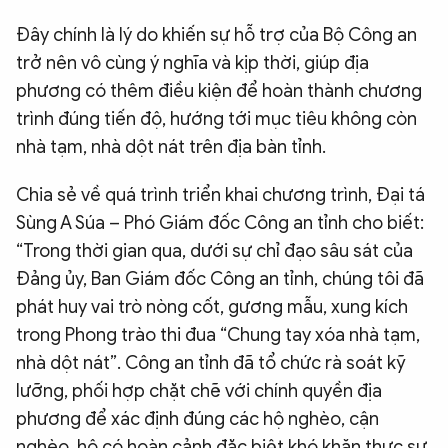
Đây chính là lý do khiến sự hỗ trợ của Bộ Công an
trở nên vô cùng ý nghĩa và kịp thời, giúp địa
phương có thêm điều kiện để hoàn thành chương
trình đúng tiến độ, hướng tới mục tiêu không còn
nhà tạm, nhà dột nát trên địa bàn tỉnh.
Chia sẻ về quá trình triển khai chương trình, Đại tá
Sùng A Súa – Phó Giám đốc Công an tỉnh cho biết:
“Trong thời gian qua, dưới sự chỉ đạo sâu sát của
Đảng ủy, Ban Giám đốc Công an tỉnh, chúng tôi đã
phát huy vai trò nòng cốt, gương mẫu, xung kích
trong Phong trào thi đua “Chung tay xóa nhà tạm,
nhà dột nát”. Công an tỉnh đã tổ chức rà soát kỹ
lưỡng, phối hợp chặt chẽ với chính quyền địa
phương để xác định đúng các hộ nghèo, cận
nghèo, hộ có hoàn cảnh đặc biệt khó khăn thực sự