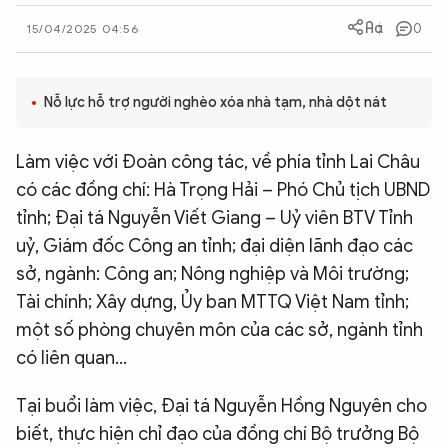
QUỐC TẾ
0
15/04/2025 04:56
VĂN HÓA - THỂ THAO
Nỗ lực hỗ trợ người nghèo xóa nhà tạm, nhà dột nát
BẠN ĐỌC & CAND
Làm việc với Đoàn công tác, về phía tỉnh Lai Châu
có các đồng chí: Hà Trọng Hải – Phó Chủ tịch UBND
ĐA PHƯƠNG TIỆN
tỉnh; Đại tá Nguyễn Viết Giang – Uỷ viên BTV Tỉnh
uỷ, Giám đốc Công an tỉnh; đại diện lãnh đạo các
eMagazine
Podcast
sở, ngành: Công an; Nông nghiệp và Môi trường;
Video
Ảnh
Tài chính; Xây dựng, Ủy ban MTTQ Việt Nam tỉnh;
Infographic
một số phòng chuyên môn của các sở, ngành tỉnh
có liên quan…
Chuyên trang
An ninh thế giới
Văn nghệ Công an
Chuyên đề
Tại buổi làm việc, Đại tá Nguyễn Hồng Nguyên cho
biết, thực hiện chỉ đạo của đồng chí Bộ trưởng Bộ