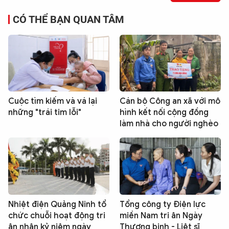
CÓ THỂ BẠN QUAN TÂM
Cuộc tìm kiếm và vá lại
Cán bộ Công an xã với mô
những "trái tim lỗi"
hình kết nối cộng đồng
làm nhà cho người nghèo
Nhiệt điện Quảng Ninh tổ
Tổng công ty Điện lực
chức chuỗi hoạt động tri
miền Nam tri ân Ngày
ân nhân kỷ niệm ngày
Thương binh - Liệt sĩ