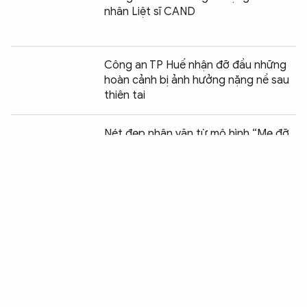
nhân Liệt sĩ CAND
Công an TP Huế nhận đỡ đầu những
hoàn cảnh bị ảnh hưởng nặng nề sau
thiên tai
Chia sẻ:
0
Nét đẹp nhân văn từ mô hình “Mẹ đỡ
đầu - chắp cánh những ước mơ"
ROX Share mang Tết ấm đến hơn
2.300 hộ gia đình khó khăn
Khi yêu thương mở lối tương lai