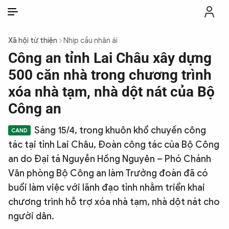
VI
VI
EN
Xã hội từ thiện
Nhịp cầu nhân ái
THỜI SỰ
Công an tỉnh Lai Châu xây dựng
500 căn nhà trong chương trình
CHỐNG DIỄN BIẾN HÒA BÌNH
xóa nhà tạm, nhà dột nát của Bộ
Công an
CÔNG AN TRONG LÒNG DÂN
Sáng 15/4, trong khuôn khổ chuyến công
tác tại tỉnh Lai Châu, Đoàn công tác của Bộ Công
XÃ HỘI
an do Đại tá Nguyễn Hồng Nguyên – Phó Chánh
Văn phòng Bộ Công an làm Trưởng đoàn đã có
PHÁP LUẬT
buổi làm việc với lãnh đạo tỉnh nhằm triển khai
chương trình hỗ trợ xóa nhà tạm, nhà dột nát cho
CÔNG NGHỆ
người dân.