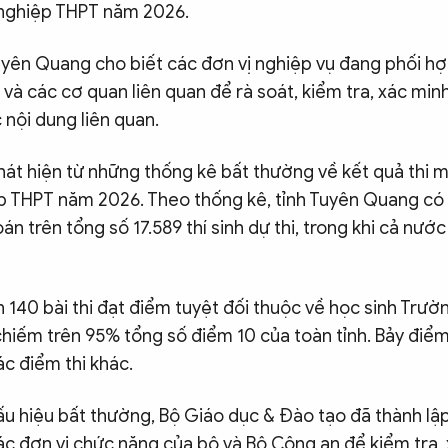
t nghiệp THPT năm 2026.
uyên Quang cho biết các đơn vị nghiệp vụ đang phối hợ
và các cơ quan liên quan để rà soát, kiểm tra, xác minh
nội dung liên quan.
hát hiện từ những thống kê bất thường về kết quả thi 
ệp THPT năm 2026. Theo thống kê, tỉnh Tuyên Quang có 1
n trên tổng số 17.589 thí sinh dự thi, trong khi cả nướ
n 140 bài thi đạt điểm tuyệt đối thuộc về học sinh Trư
iếm trên 95% tổng số điểm 10 của toàn tỉnh. Bảy điểm 
ác điểm thi khác.
u hiệu bất thường, Bộ Giáo dục & Đào tạo đã thành lập
c đơn vị chức năng của bộ và Bộ Công an để kiểm tra, 