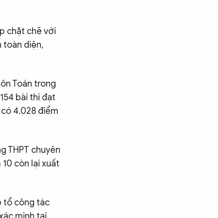
p chặt chẽ với
 toàn diện,
môn Toán trong
54 bài thi đạt
c có 4.028 điểm
ờng THPT chuyên
10 còn lại xuất
 tổ công tác
xác minh tại