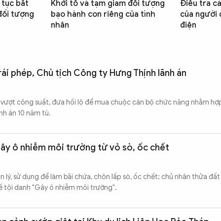
 tục bắt
Khởi tố và tạm giam đối tượng
Điều tra c
đối tượng
bạo hành con riêng của tình
của người 
nhân
điện
rái phép, Chủ tịch Công ty Hưng Thịnh lãnh án
 vượt công suất, đưa hối lộ để mua chuộc cán bộ chức năng nhằm hợ
nh án 10 năm tù.
gây ô nhiễm môi trường từ vỏ sò, ốc chết
 lý, sử dụng để làm bãi chứa, chôn lấp sò, ốc chết; chủ nhân thửa đất
về tội danh "Gây ô nhiễm môi trường".