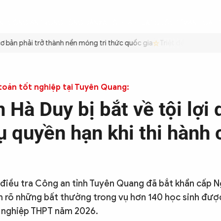
ÌNH
CÔNG AN TRONG LÒNG DÂN
XÃ HỘI
PHÁP LUẬT
QUỐC TẾ
VĂN HÓA - 
bản phải trở thành nền móng tri thức quốc gia
Triệt để tiết kiệm x
toán tốt nghiệp tại Tuyên Quang:
 Hà Duy bị bắt về tội lợi
ụ quyền hạn khi thi hành
điều tra Công an tỉnh Tuyên Quang đã bắt khẩn cấp 
àm rõ những bất thường trong vụ hơn 140 học sinh đư
t nghiệp THPT năm 2026.