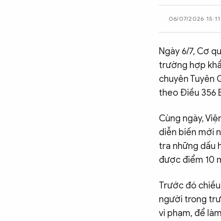
CÔNG NGHỆ
06/07/2026 15:11
QUỐC TẾ
Ngày 6/7, Cơ q
trường hợp khẩ
chuyên Tuyên Q
VĂN HÓA - THỂ THAO
theo Điều 356 B
Cùng ngày, Việ
BẠN ĐỌC & CAND
diễn biến mới n
tra những dấu 
ĐA PHƯƠNG TIỆN
được điểm 10 m
eMagazine
Podcast
Trước đó chiều
Video
Ảnh
người trong tr
Infographic
vi phạm, để là