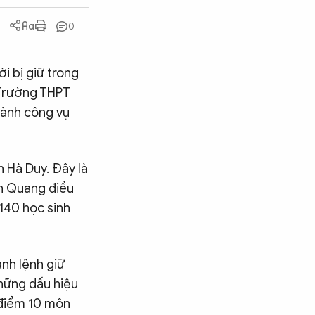
0
i bị giữ trong
 Trường THPT
hành công vụ
 Hà Duy. Đây là
ên Quang điều
140 học sinh
nh lệnh giữ
hững dấu hiệu
 điểm 10 môn