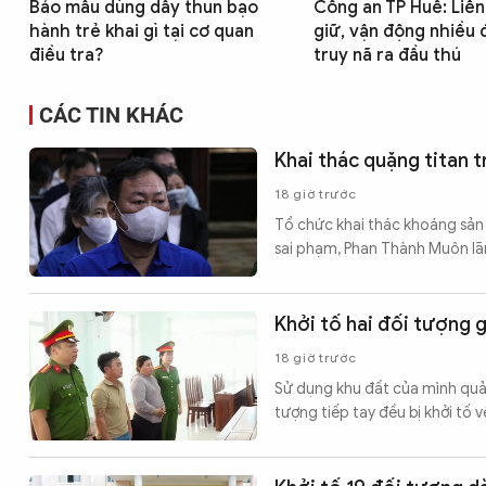
Bảo mẫu dùng dây thun bạo
Công an TP Huế: Liên
hành trẻ khai gì tại cơ quan
giữ, vận động nhiều 
điều tra?
truy nã ra đầu thú
CÁC TIN KHÁC
Khai thác quặng titan t
18 giờ trước
Tổ chức khai thác khoáng sản
sai phạm, Phan Thành Muôn lã
Khởi tố hai đối tượng 
18 giờ trước
Sử dụng khu đất của mình quản
tượng tiếp tay đều bị khởi tố 