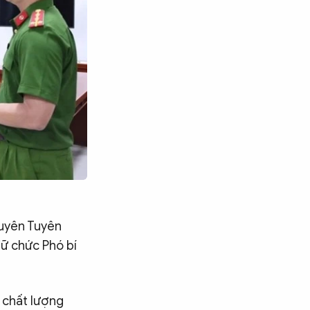
huyên Tuyên
iữ chức Phó bí
 chất lượng
Tìm kiếm