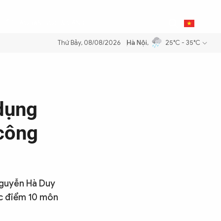
0
THỂ THAO
BẠN ĐỌC & CAND
VI
Thứ Bảy, 08/08/2026
Hà Nội
,
25°C - 35°C
ăng dầu để đảm bảo an ninh năng lượng quốc gia
Thực hiện Nghị quyế
 dụng
 công
Nguyễn Hà Duy
ợc điểm 10 môn