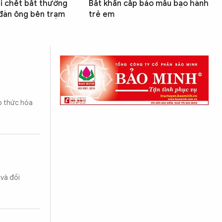
ái chết bất thường
Bắt khẩn cấp bảo mẫu bạo hành
đàn ông bên trạm
trẻ em
p thức hóa
 và đối