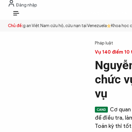
Đăng nhập
THỜI SỰ
CHỐNG DIỄN BIẾN HÒA B
VI
yền
Chủ đề:
Công an Việt Nam cứu hộ, cứu nạn tại Venezuela
Khoa học cơ 
THỜI SỰ
Pháp luật
Vụ 140 điểm 10 
CHỐNG DIỄN BIẾN HÒA BÌNH
Nguyễn
chức v
CÔNG AN TRONG LÒNG DÂN
vụ
XÃ HỘI
Cơ quan 
để điều tra, l
PHÁP LUẬT
Toán kỳ thi tố