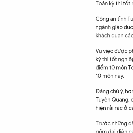
Toán kỳ thi tố
Chuyên trang
An ninh thế giới
Văn nghệ Công an
Chuyên đề
Công an tỉnh T
ngành giáo dục 
khách quan các 
Vụ việc được p
kỳ thi tốt nghi
điểm 10 môn Toá
10 môn này.
Đáng chú ý, hơ
Tuyên Quang, ch
hiện rải rác ở c
Trước những dấ
gồm đại diện cá