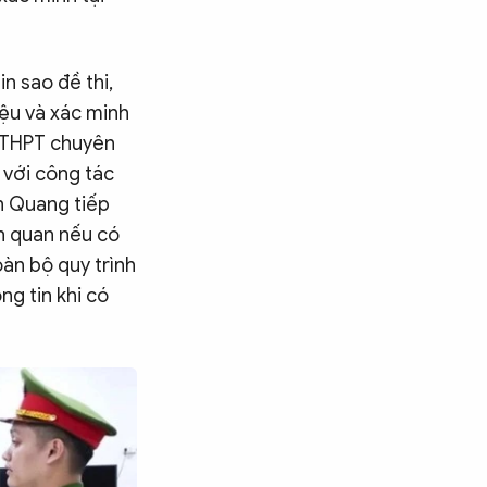
n sao đề thi,
iệu và xác minh
g THPT chuyên
 với công tác
ên Quang tiếp
ên quan nếu có
oàn bộ quy trình
ng tin khi có