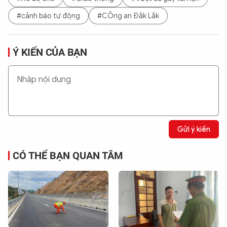
#cảnh báo tự động
#CÔng an Đắk Lắk
Ý KIẾN CỦA BẠN
Gửi ý kiến
CÓ THỂ BẠN QUAN TÂM