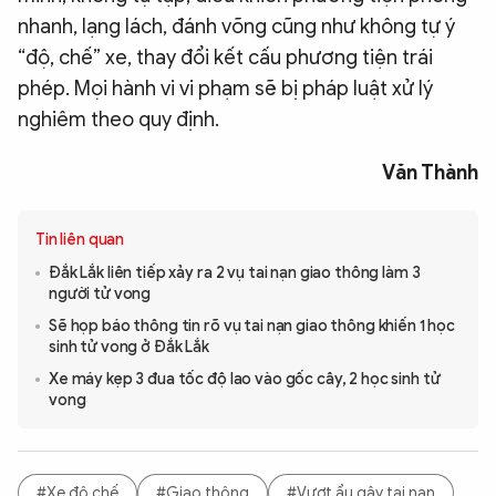
nhanh, lạng lách, đánh võng cũng như không tự ý
“độ, chế” xe, thay đổi kết cấu phương tiện trái
phép. Mọi hành vi vi phạm sẽ bị pháp luật xử lý
nghiêm theo quy định.
Văn Thành
Tin liên quan
Đắk Lắk liên tiếp xảy ra 2 vụ tai nạn giao thông làm 3
người tử vong
Sẽ họp báo thông tin rõ vụ tai nạn giao thông khiến 1 học
sinh tử vong ở Đắk Lắk
Xe máy kẹp 3 đua tốc độ lao vào gốc cây, 2 học sinh tử
vong
#Xe độ chế
#Giao thông
#Vượt ẩu gây tai nạn