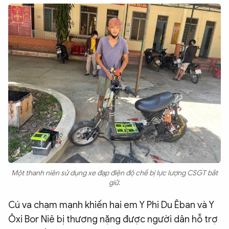
Một thanh niên sử dụng xe đạp điện độ chế bị lực lượng CSGT bắt
giữ.
Cú va chạm mạnh khiến hai em Y Phi Du Êban và Y
Ôxi Bor Niê bị thương nặng được người dân hỗ trợ