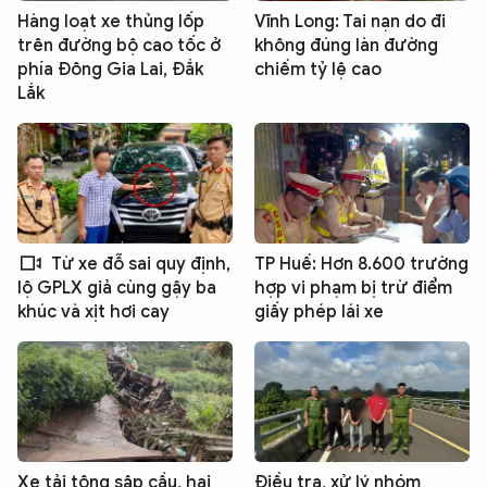
Hàng loạt xe thủng lốp
Vĩnh Long: Tai nạn do đi
trên đường bộ cao tốc ở
không đúng làn đường
phía Đông Gia Lai, Đắk
chiếm tỷ lệ cao
Lắk
Từ xe đỗ sai quy định,
TP Huế: Hơn 8.600 trường
hợp vi phạm bị trừ điểm
lộ GPLX giả cùng gậy ba
giấy phép lái xe
khúc và xịt hơi cay
Xe tải tông sập cầu, hai
Điều tra, xử lý nhóm