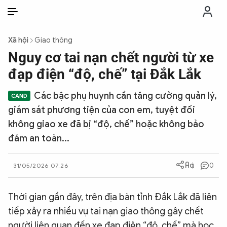
VI
VI
EN
Xã hội
Giao thông
THỜI SỰ
Nguy cơ tai nạn chết người từ xe
đạp điện “độ, chế” tại Đắk Lắk
CHỐNG DIỄN BIẾN HÒA BÌNH
Các bậc phụ huynh cần tăng cường quản lý,
giám sát phương tiện của con em, tuyệt đối
CÔNG AN TRONG LÒNG DÂN
không giao xe đã bị “độ, chế” hoặc không bảo
đảm an toàn...
XÃ HỘI
0
31/05/2026 07:26
PHÁP LUẬT
Thời gian gần đây, trên địa bàn tỉnh Đắk Lắk đã liên
CÔNG NGHỆ
tiếp xảy ra nhiều vụ tai nạn giao thông gây chết
người liên quan đến xe đạp điện “độ, chế” mà học