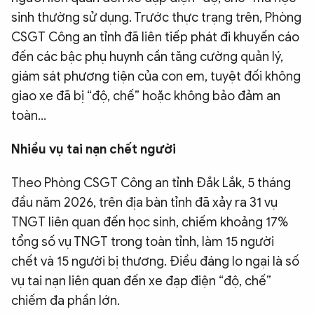
sinh thường sử dụng. Trước thực trạng trên, Phòng
QUỐC TẾ
CSGT Công an tỉnh đã liên tiếp phát đi khuyến cáo
đến các bậc phụ huynh cần tăng cường quản lý,
VĂN HÓA - THỂ THAO
giám sát phương tiện của con em, tuyệt đối không
giao xe đã bị “độ, chế” hoặc không bảo đảm an
BẠN ĐỌC & CAND
toàn...
Nhiều vụ tai nạn chết người
ĐA PHƯƠNG TIỆN
eMagazine
Podcast
Theo Phòng CSGT Công an tỉnh Đắk Lắk, 5 tháng
Video
Ảnh
đầu năm 2026, trên địa bàn tỉnh đã xảy ra 31 vụ
TNGT liên quan đến học sinh, chiếm khoảng 17%
Infographic
tổng số vụ TNGT trong toàn tỉnh, làm 15 người
Chuyên trang
An ninh thế giới
Văn nghệ Công an
chết và 15 người bị thương. Điều đáng lo ngại là số
Chuyên đề
vụ tai nạn liên quan đến xe đạp điện “độ, chế”
chiếm đa phần lớn.