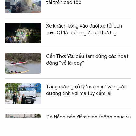
tải trên cao tốc
Xe khách tông vào đuôi xe tải ben
trên QL1A, bốn người bị thương
Cần Thơ: Yêu cầu tạm dừng các hoạt
động “vỏ lãi bay”
Tăng cường xử lý "ma men" và người
dương tính với ma túy cầm lái
Chia sẻ:
0
Đà Nẵng bảo đảm giao thông phục vụ
chung kết Hội thao Công an nhân dân
2026