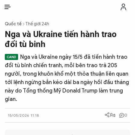
VI
VI
EN
Quốc tế
Thế giới 24h
THỜI SỰ
Nga và Ukraine tiến hành trao
đổi tù binh
CHỐNG DIỄN BIẾN HÒA BÌNH
Nga và Ukraine ngày 15/5 đã tiến hành trao
đổi tù binh chiến tranh, mỗi bên trao trả 205
CÔNG AN TRONG LÒNG DÂN
người, trong khuôn khổ một thỏa thuận liên quan
tới lệnh ngừng bắn kéo dài ba ngày hồi đầu tháng
XÃ HỘI
này do Tổng thống Mỹ Donald Trump làm trung
gian.
PHÁP LUẬT
0
15/05/2026 11:18
CÔNG NGHỆ