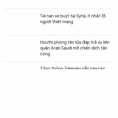
Tai nạn xe buýt tại Syria, ít nhất 35
người thiệt mạng
Houthi phóng tên lửa đáp trả vụ liên
quân Arab Saudi mở chiến dịch tấn
công
Chia sẻ:
0
Tổng thống Zelensky sẵn sàng ký
thỏa thuận hòa bình với Nga tại Mỹ
Mỹ áp thuế mới lên tới 12,5% với 60
quốc gia