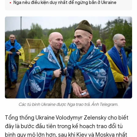
Nga nêu điều kiện duy nhất để ngừng bắn ở Ukraine
QUỐC TẾ
VĂN HÓA - THỂ THAO
BẠN ĐỌC & CAND
ĐA PHƯƠNG TIỆN
eMagazine
Podcast
Video
Ảnh
Infographic
Các tù binh Ukraine được Nga trao trả. Ảnh Telegram.
Chuyên trang
An ninh thế giới
Văn nghệ Công an
Chuyên đề
Tổng thống Ukraine Volodymyr Zelensky cho biết
đây là bước đầu tiên trong kế hoạch trao đổi tù
binh quy mô lớn hơn, sau khi Kiev và Moskva nhất