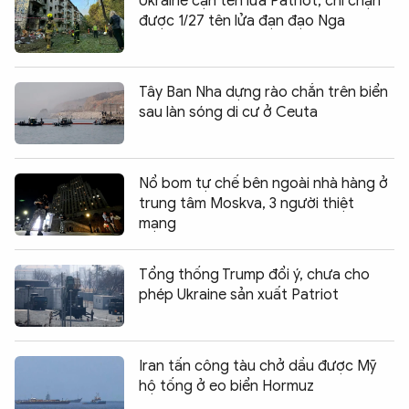
Ukraine cạn tên lửa Patriot, chỉ chặn
được 1/27 tên lửa đạn đạo Nga
Tây Ban Nha dựng rào chắn trên biển
sau làn sóng di cư ở Ceuta
Nổ bom tự chế bên ngoài nhà hàng ở
trung tâm Moskva, 3 người thiệt
mạng
Tổng thống Trump đổi ý, chưa cho
phép Ukraine sản xuất Patriot
Iran tấn công tàu chở dầu được Mỹ
hộ tống ở eo biển Hormuz