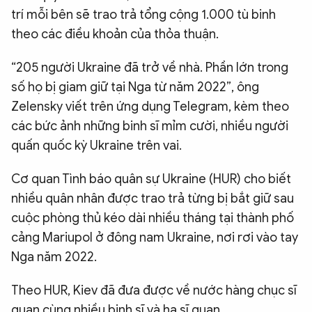
trí mỗi bên sẽ trao trả tổng cộng 1.000 tù binh
theo các điều khoản của thỏa thuận.
“205 người Ukraine đã trở về nhà. Phần lớn trong
số họ bị giam giữ tại Nga từ năm 2022”, ông
Zelensky viết trên ứng dụng Telegram, kèm theo
các bức ảnh những binh sĩ mỉm cười, nhiều người
quấn quốc kỳ Ukraine trên vai.
Cơ quan Tình báo quân sự Ukraine (HUR) cho biết
nhiều quân nhân được trao trả từng bị bắt giữ sau
cuộc phòng thủ kéo dài nhiều tháng tại thành phố
cảng Mariupol ở đông nam Ukraine, nơi rơi vào tay
Nga năm 2022.
Theo HUR, Kiev đã đưa được về nước hàng chục sĩ
quan cùng nhiều binh sĩ và hạ sĩ quan.