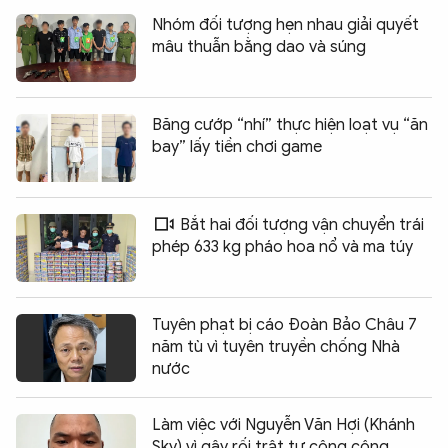
Nhóm đối tượng hẹn nhau giải quyết
mâu thuẫn bằng dao và súng
Băng cướp “nhí” thực hiện loạt vụ “ăn
bay” lấy tiền chơi game
Bắt hai đối tượng vận chuyển trái
phép 633 kg pháo hoa nổ và ma túy
Tuyên phạt bị cáo Đoàn Bảo Châu 7
năm tù vì tuyên truyền chống Nhà
nước
Làm việc với Nguyễn Văn Hợi (Khánh
Sky) vì gây rối trật tự công cộng