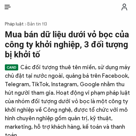
VI
VI
EN
Pháp luật
Bản tin 113
THỜI SỰ
Mua bán dữ liệu dưới vỏ bọc của
công ty khởi nghiệp, 3 đối tượng
CHỐNG DIỄN BIẾN HÒA BÌNH
bị khởi tố
Các đối tượng thuê tên miền, sử dụng máy
CÔNG AN TRONG LÒNG DÂN
chủ đặt tại nước ngoài, quảng bá trên Facebook,
Telegram, TikTok, Instagram, Google nhằm thu
XÃ HỘI
hút người tham gia. Hoạt động vi phạm pháp luật
của nhóm đối tượng dưới vỏ bọc là một công ty
PHÁP LUẬT
khởi nghiệp về Công nghệ, được tổ chức với mô
hình chuyên nghiệp gồm quản trị, kỹ thuật,
CÔNG NGHỆ
marketing, hỗ trợ khách hàng, kế toán và thanh
toán.