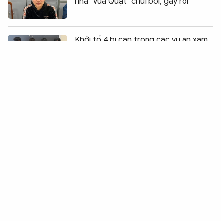
nhà "Vua Quạt" chửi bới, gây rối
Chia sẻ:
0
Khởi tố 4 bị can trong các vụ án xâm
phạm quyền tác giả, quyền liên quan
Phát hiện 37 đối tượng là người nước
ngoài lừa đảo qua mạng
Tìm tung tích nạn nhân tử vong trong
vườn xà cừ
Từng lĩnh án tù chung thân, tên cướp
lại tái diễn trò “ăn bay”