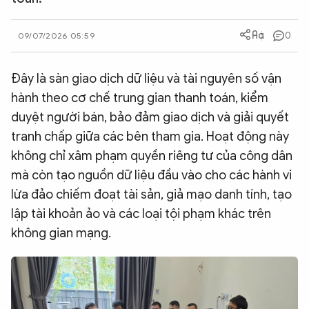
QUỐC TẾ
0
09/07/2026 05:59
VĂN HÓA - THỂ THAO
Đây là sàn giao dịch dữ liệu và tài nguyên số vận
hành theo cơ chế trung gian thanh toán, kiểm
BẠN ĐỌC & CAND
duyệt người bán, bảo đảm giao dịch và giải quyết
tranh chấp giữa các bên tham gia. Hoạt động này
ĐA PHƯƠNG TIỆN
không chỉ xâm phạm quyền riêng tư của công dân
eMagazine
Podcast
mà còn tạo nguồn dữ liệu đầu vào cho các hành vi
lừa đảo chiếm đoạt tài sản, giả mạo danh tính, tạo
Video
Ảnh
lập tài khoản ảo và các loại tội phạm khác trên
Infographic
không gian mạng.
Chuyên trang
An ninh thế giới
Văn nghệ Công an
Chuyên đề