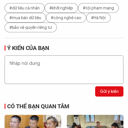
#dữ liệu cá nhân
#khởi nghiệp
#tội phạm mạng
#mua bán dữ liệu
#công nghệ cao
#Hà Nội
#bảo vệ quyền riêng tư
Ý KIẾN CỦA BẠN
Gửi ý kiến
CÓ THỂ BẠN QUAN TÂM