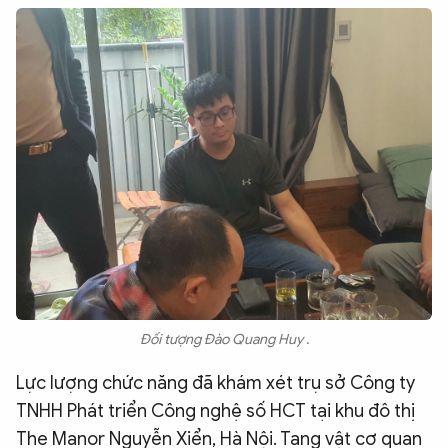
Đối tượng Đào Quang Huy .
Lực lượng chức năng đã khám xét trụ sở Công ty
TNHH Phát triển Công nghệ số HCT tại khu đô thị
The Manor Nguyễn Xiển, Hà Nội. Tang vật cơ quan