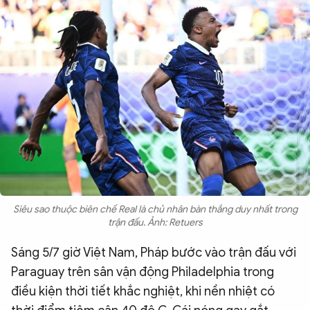
QUỐC TẾ
VĂN HÓA - THỂ THAO
BẠN ĐỌC & CAND
ĐA PHƯƠNG TIỆN
eMagazine
Podcast
Video
Ảnh
Siêu sao thuộc biên chế Real là chủ nhân bàn thắng duy nhất trong
trận đấu. Ảnh: Retuers
Infographic
Chuyên trang
An ninh thế giới
Văn nghệ Công an
Sáng 5/7 giờ Việt Nam, Pháp bước vào trận đấu với
Chuyên đề
Paraguay trên sân vận động Philadelphia trong
điều kiện thời tiết khắc nghiệt, khi nền nhiệt có