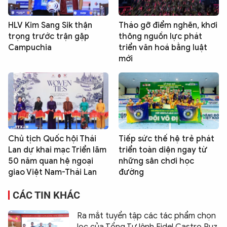
HLV Kim Sang Sik thận
Tháo gỡ điểm nghẽn, khơi
trọng trước trận gặp
thông nguồn lực phát
Campuchia
triển văn hoá bằng luật
mới
Chủ tịch Quốc hội Thái
Tiếp sức thế hệ trẻ phát
Lan dự khai mạc Triển lãm
triển toàn diện ngay từ
50 năm quan hệ ngoại
những sân chơi học
giao Việt Nam-Thái Lan
đường
CÁC TIN KHÁC
Ra mắt tuyển tập các tác phẩm chọn
lọc của Tổng Tư lệnh Fidel Castro Ruz