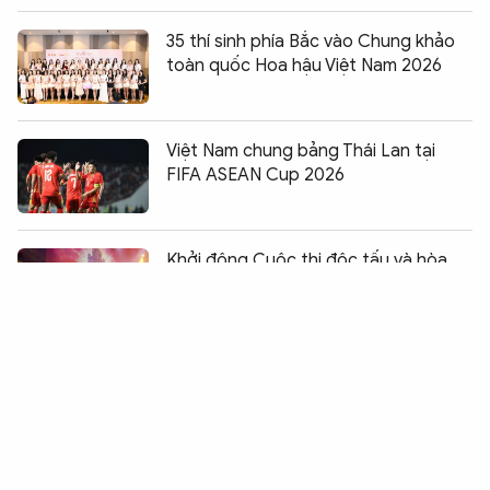
35 thí sinh phía Bắc vào Chung khảo
toàn quốc Hoa hậu Việt Nam 2026
Việt Nam chung bảng Thái Lan tại
FIFA ASEAN Cup 2026
Chia sẻ:
0
Khởi động Cuộc thi độc tấu và hòa
tấu nhạc cụ dân tộc toàn quốc năm
2026
Gần 200 thí sinh dự sơ khảo Hoa hậu
Việt Nam 2026 khu vực phía Bắc
Công bố Giải leo núi Bước chân trên