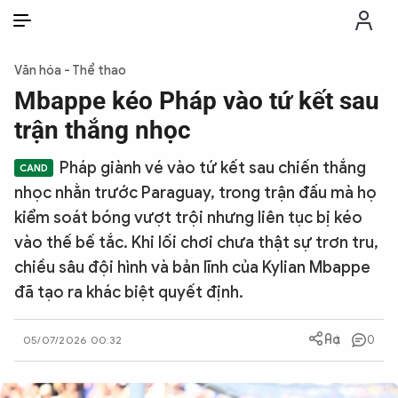
VI
VI
EN
Văn hóa - Thể thao
THỜI SỰ
Mbappe kéo Pháp vào tứ kết sau
trận thắng nhọc
CHỐNG DIỄN BIẾN HÒA BÌNH
Pháp giành vé vào tứ kết sau chiến thắng
nhọc nhằn trước Paraguay, trong trận đấu mà họ
CÔNG AN TRONG LÒNG DÂN
kiểm soát bóng vượt trội nhưng liên tục bị kéo
vào thế bế tắc. Khi lối chơi chưa thật sự trơn tru,
XÃ HỘI
chiều sâu đội hình và bản lĩnh của Kylian Mbappe
đã tạo ra khác biệt quyết định.
PHÁP LUẬT
0
05/07/2026 00:32
CÔNG NGHỆ