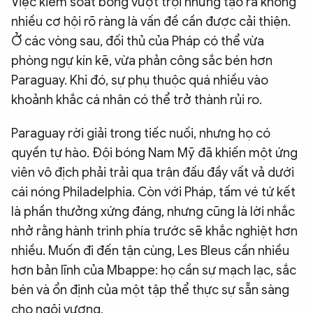
Việc kiểm soát bóng vượt trội nhưng tạo ra không
nhiều cơ hội rõ ràng là vấn đề cần được cải thiện.
Ở các vòng sau, đối thủ của Pháp có thể vừa
phòng ngự kín kẽ, vừa phản công sắc bén hơn
Paraguay. Khi đó, sự phụ thuộc quá nhiều vào
khoảnh khắc cá nhân có thể trở thành rủi ro.
Paraguay rời giải trong tiếc nuối, nhưng họ có
quyền tự hào. Đội bóng Nam Mỹ đã khiến một ứng
viên vô địch phải trải qua trận đấu đầy vất vả dưới
cái nóng Philadelphia. Còn với Pháp, tấm vé tứ kết
là phần thưởng xứng đáng, nhưng cũng là lời nhắc
nhở rằng hành trình phía trước sẽ khắc nghiệt hơn
nhiều. Muốn đi đến tận cùng, Les Bleus cần nhiều
hơn bản lĩnh của Mbappe: họ cần sự mạch lạc, sắc
bén và ổn định của một tập thể thực sự sẵn sàng
cho ngôi vương.