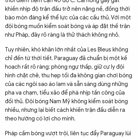
thời điểm tiệm cận 40 độ C. Cái nóng gay gắt
khiến nhịp độ trận đấu trở nên nặng nề, đồng thời
bào mòn đáng kể thể lực của các cầu thủ. Với một
đội bóng muốn kiểm soát bóng và áp đặt thế trận
như Pháp, đây rõ ràng là thử thách không nhỏ.
Tuy nhiên, khó khăn lớn nhất của Les Bleus không
chỉ đến từ thời tiết. Paraguay đã chuẩn bị một kế
hoạch rất rõ ràng: phòng ngự thấp, giữ cự ly đội
hình chặt chẽ, thu hẹp tối đa không gian chơi bóng
của các ngôi sao áo lam và sẵn sàng dùng những
pha va chạm, tiểu xảo để phá nhịp tấn công của
đối thủ. Đội bóng Nam Mỹ không kiểm soát bóng
nhiều, nhưng lại biết cách khiến trận đấu diễn ra
theo hướng có lợi cho mình.
Pháp cầm bóng vượt trội, liên tục đẩy Paraguay lùi