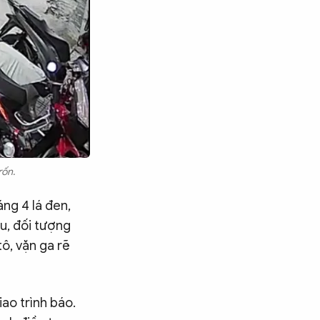
rốn.
áng 4 lá đen,
ệu, đối tượng
tô, vặn ga rẽ
ao trình báo.