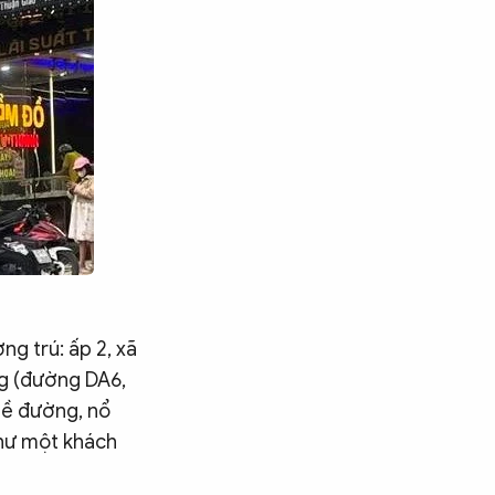
ng trú: ấp 2, xã
ng (đường DA6,
lề đường, nổ
như một khách