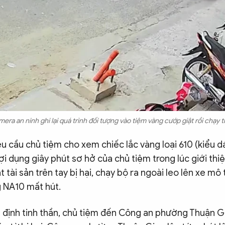
era an ninh ghi lại quá trình đối tượng vào tiệm vàng cướp giật rồi chạy t
u cầu chủ tiệm cho xem chiếc lắc vàng loại 610 (kiểu d
ợi dụng giây phút sơ hở của chủ tiệm trong lúc giới thi
t tài sản trên tay bị hại, chạy bộ ra ngoài leo lên xe mô 
 NA10 mất hút.
 định tinh thần, chủ tiệm đến Công an phường Thuận Gi