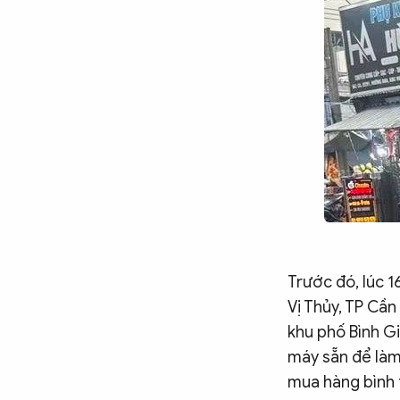
Chuyên trang
An ninh thế giới
Văn nghệ Công an
Chuyên đề
Trước đó, lúc 1
Vị Thủy, TP Cầ
khu phố Bình G
máy sẵn để làm
mua hàng bình 