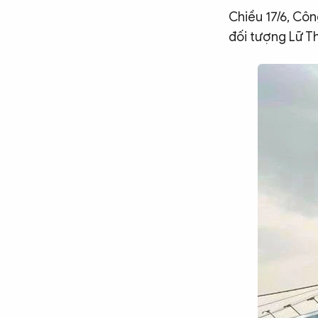
Chiều 17/6, Cô
CÔNG NGHỆ
đối tượng Lữ Th
QUỐC TẾ
VĂN HÓA - THỂ THAO
BẠN ĐỌC & CAND
ĐA PHƯƠNG TIỆN
eMagazine
Podcast
Video
Ảnh
Infographic