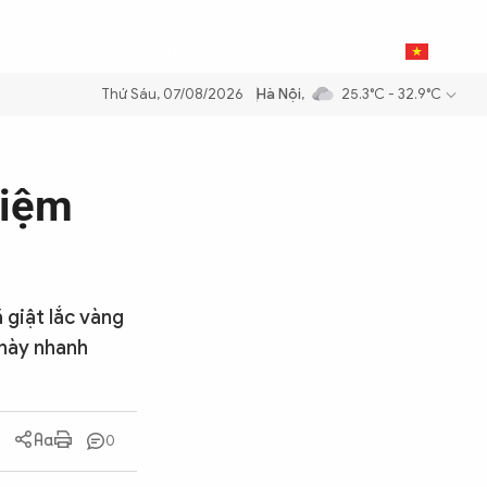
0
THỂ THAO
BẠN ĐỌC & CAND
VI
Thứ Sáu, 07/08/2026
Hà Nội
,
25.3°C - 32.9°C
xăng dầu để đảm bảo an ninh năng lượng quốc gia
Thực hiện Nghị quy
tiệm
 giật lắc vàng
 này nhanh
0