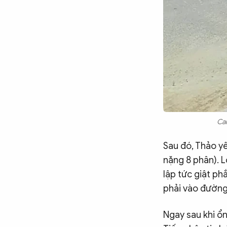
Cam
Sau đó, Thảo yê
nặng 8 phân). L
lập tức giật phắ
phải vào đường
Ngay sau khi ổn