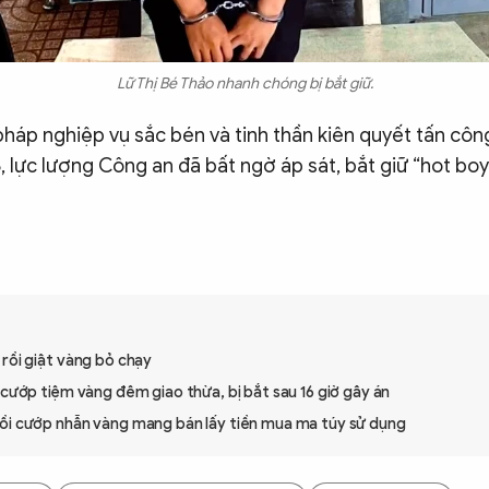
Lữ Thị Bé Thảo nhanh chóng bị bắt giữ.
háp nghiệp vụ sắc bén và tinh thần kiên quyết tấn côn
, lực lượng Công an đã bất ngờ áp sát, bắt giữ “hot bo
rồi giật vàng bỏ chạy
 cướp tiệm vàng đêm giao thừa, bị bắt sau 16 giờ gây án
ồi cướp nhẫn vàng mang bán lấy tiền mua ma túy sử dụng