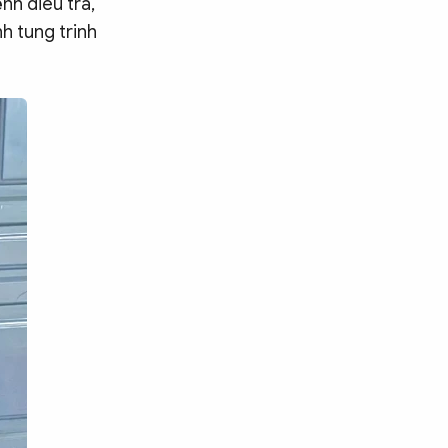
nh điều tra,
h tung trinh