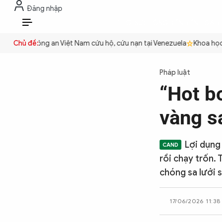
Đăng nhập
THỜI SỰ
CHỐNG DIỄN BIẾN HÒA B
VI
quyền
Chủ đề:
Công an Việt Nam cứu hộ, cứu nạn tại Venezuela
Khoa học cơ
THỜI SỰ
Pháp luật
“Hot b
CHỐNG DIỄN BIẾN HÒA BÌNH
vàng s
CÔNG AN TRONG LÒNG DÂN
Lợi dụng
rồi chạy trốn.
XÃ HỘI
chóng sa lưới s
17/06/2026 11:38
PHÁP LUẬT