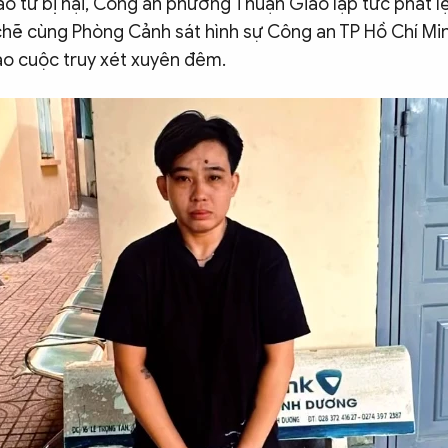
áo từ bị hại, Công an phường Thuận Giao lập tức phát lệ
chẽ cùng Phòng Cảnh sát hình sự Công an TP Hồ Chí Min
ào cuộc truy xét xuyên đêm.