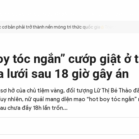
ÌNH
CÔNG AN TRONG LÒNG DÂN
XÃ HỘI
PHÁP LUẬT
QUỐC TẾ
VĂN HÓA - 
 bản phải trở thành nền móng tri thức quốc gia
Triệt để tiết kiệm 
oy tóc ngắn” cướp giật ở 
a lưới sau 18 giờ gây án
 sơ hở của chủ tiệm vàng, đối tượng Lữ Thị Bé Thảo đã
 Tuy nhiên, nữ quái mang diện mạo “hot boy tóc ngắn”
au chưa đầy 18h lẩn trốn...