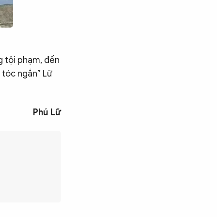
g tội phạm, đến
y tóc ngắn” Lữ
Phú Lữ