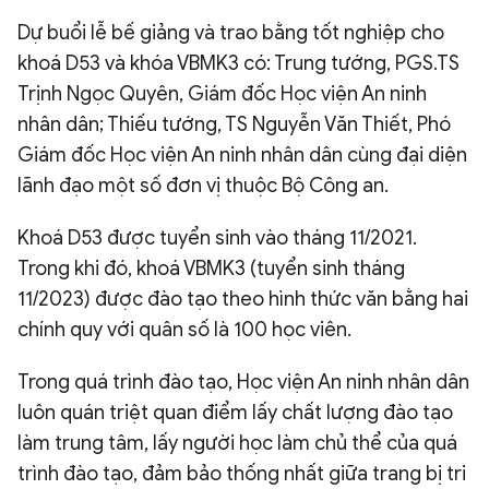
QUỐC TẾ
Dự buổi lễ bế giảng và trao bằng tốt nghiệp cho
khoá D53 và khóa VBMK3 có: Trung tướng, PGS.TS
Trịnh Ngọc Quyên, Giám đốc Học viện An ninh
VĂN HÓA - THỂ THAO
nhân dân; Thiếu tướng, TS Nguyễn Văn Thiết, Phó
Giám đốc Học viện An ninh nhân dân cùng đại diện
BẠN ĐỌC & CAND
lãnh đạo một số đơn vị thuộc Bộ Công an.
ĐA PHƯƠNG TIỆN
Khoá D53 được tuyển sinh vào tháng 11/2021.
Trong khi đó, khoá VBMK3 (tuyển sinh tháng
eMagazine
Podcast
11/2023) được đào tạo theo hình thức văn bằng hai
Video
Ảnh
chính quy với quân số là 100 học viên.
Infographic
Trong quá trình đào tạo, Học viện An ninh nhân dân
Chuyên trang
An ninh thế giới
Văn nghệ Công an
luôn quán triệt quan điểm lấy chất lượng đào tạo
Chuyên đề
làm trung tâm, lấy người học làm chủ thể của quá
trình đào tạo, đảm bảo thống nhất giữa trang bị tri