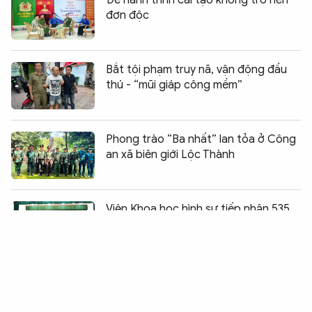
Để hành trình cải tạo không trở nên
đơn độc
Bắt tội phạm truy nã, vận động đầu
thú - “mũi giáp công mềm”
Phong trào “Ba nhất” lan tỏa ở Công
an xã biên giới Lộc Thành
Chia sẻ:
0
Viện Khoa học hình sự tiếp nhận 535
mẫu hài cốt liệt sĩ
TP Huế hiện thực hóa Nghị quyết 57
để phục vụ nhân dân tốt hơn