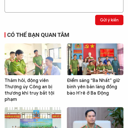
Gửi ý kiến
CÓ THỂ BẠN QUAN TÂM
Thăm hỏi, động viên
Điểm sáng “Ba Nhất” giữ
Thượng úy Công an bị
bình yên bản làng đồng
thương khi truy bắt tội
bào H’rê ở Ba Động
phạm