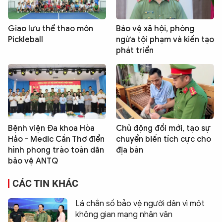
Giao lưu thể thao môn
Bảo vệ xã hội, phòng
Pickleball
ngừa tội phạm và kiến tạo
phát triển
Bệnh viện Đa khoa Hòa
Chủ động đổi mới, tạo sự
Hảo - Medic Cần Thơ điển
chuyển biến tích cực cho
hình phong trào toàn dân
địa bàn
bảo vệ ANTQ
CÁC TIN KHÁC
Lá chắn số bảo vệ người dân vì một
không gian mạng nhân văn