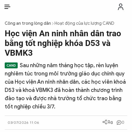
VI
VI
EN
Công an trong lòng dân
Hoạt động của lực lượng CAND
THỜI SỰ
Học viện An ninh nhân dân trao
bằng tốt nghiệp khóa D53 và
CHỐNG DIỄN BIẾN HÒA BÌNH
VBMK3
Sau những năm tháng học tập, rèn luyện
CÔNG AN TRONG LÒNG DÂN
nghiêm túc trong môi trường giáo dục chính quy
của Học viện An ninh nhân dân, các học viên khoá
XÃ HỘI
D53 và khoá VBMK3 đã hoàn thành chương trình
đào tạo và được nhà trường tổ chức trao bằng
PHÁP LUẬT
tốt nghiệp chiều 3/7.
CÔNG NGHỆ
0
03/07/2026 11:06