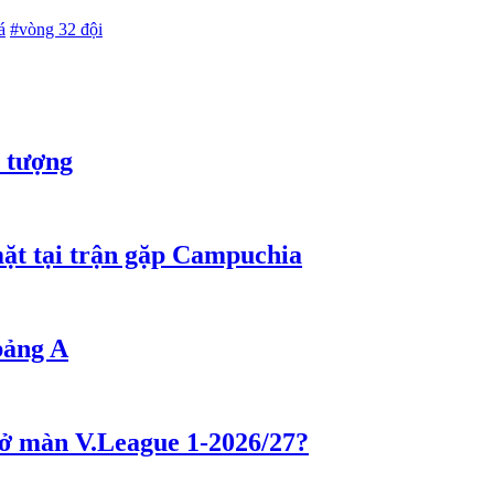
á
#vòng 32 đội
 tượng
mặt tại trận gặp Campuchia
bảng A
ở màn V.League 1-2026/27?