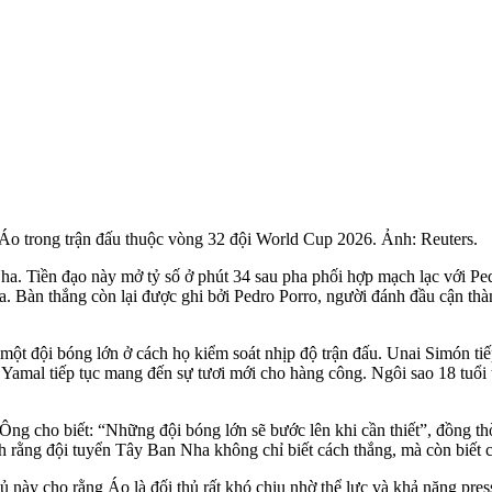
Áo trong trận đấu thuộc vòng 32 đội World Cup 2026. Ảnh: Reuters.
a. Tiền đạo này mở tỷ số ở phút 34 sau pha phối hợp mạch lạc với Ped
lla. Bàn thắng còn lại được ghi bởi Pedro Porro, người đánh đầu cận t
ột đội bóng lớn ở cách họ kiểm soát nhịp độ trận đấu. Unai Simón tiếp
e Yamal tiếp tục mang đến sự tươi mới cho hàng công. Ngôi sao 18 tuổi
 Ông cho biết: “Những đội bóng lớn sẽ bước lên khi cần thiết”, đồng 
nh rằng đội tuyển Tây Ban Nha không chỉ biết cách thắng, mà còn biết 
này cho rằng Áo là đối thủ rất khó chịu nhờ thể lực và khả năng pres