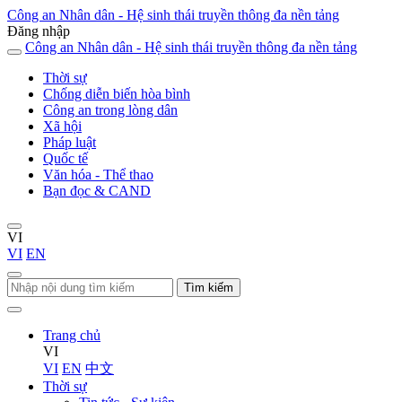
Công an Nhân dân - Hệ sinh thái truyền thông đa nền tảng
Đăng nhập
Công an Nhân dân - Hệ sinh thái truyền thông đa nền tảng
Thời sự
Chống diễn biến hòa bình
Công an trong lòng dân
Xã hội
Pháp luật
Quốc tế
Văn hóa - Thể thao
Bạn đọc & CAND
VI
VI
EN
Tìm kiếm
Trang chủ
VI
VI
EN
中文
Thời sự