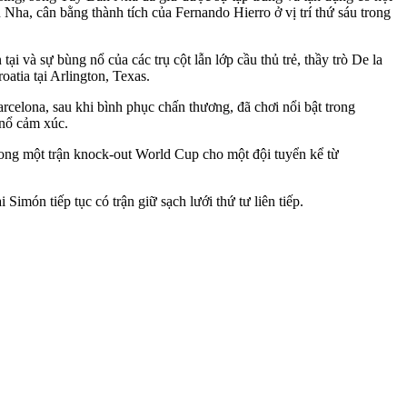
ha, cân bằng thành tích của Fernando Hierro ở vị trí thứ sáu trong
 và sự bùng nổ của các trụ cột lẫn lớp cầu thủ trẻ, thầy trò De la
atia tại Arlington, Texas.
celona, sau khi bình phục chấn thương, đã chơi nổi bật trong
 nổ cảm xúc.
 trong một trận knock-out World Cup cho một đội tuyển kể từ
món tiếp tục có trận giữ sạch lưới thứ tư liên tiếp.