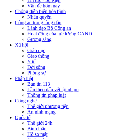
Tin tức - Sự kiện
Vấn đề hôm nay
Chống diễn biến hòa bình
Nhân quyền
Công an trong lòng dân
Lãnh đạo Bộ Công an
Hoạt động của lực lượng CAND
Gương sáng
Xã hội
Giáo dục
Giao thông
Y tế
Đời sống
Phóng sự
Pháp luật
Bản tin 113
Lần theo dấu vết tội phạm
Thông tin pháp luật
Công nghệ
Thế giới phương tiện
An ninh mạng
Quốc tế
Thế giới 24h
Bình luận
Hồ sơ mật