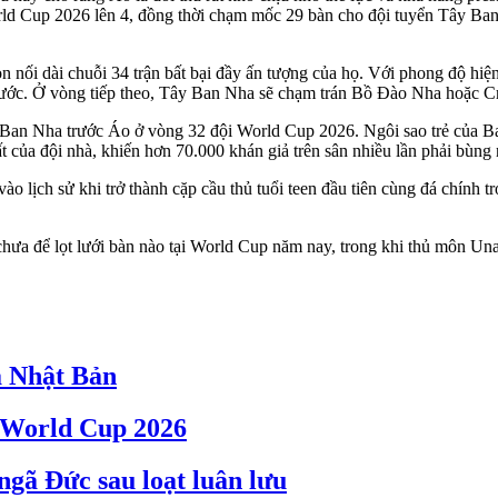
ld Cup 2026 lên 4, đồng thời chạm mốc 29 bàn cho đội tuyển Tây Ban N
i dài chuỗi 34 trận bất bại đầy ấn tượng của họ. Với phong độ hiện tại
rước. Ở vòng tiếp theo, Tây Ban Nha sẽ chạm trán Bồ Đào Nha hoặc Cro
 Ban Nha trước Áo ở vòng 32 đội World Cup 2026. Ngôi sao trẻ của Bar
 của đội nhà, khiến hơn 70.000 khán giả trên sân nhiều lần phải bùng
ào lịch sử khi trở thành cặp cầu thủ tuổi teen đầu tiên cùng đá chính
a để lọt lưới bàn nào tại World Cup năm nay, trong khi thủ môn Unai Si
a Nhật Bản
y World Cup 2026
gã Đức sau loạt luân lưu