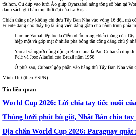
tốt hơn. Cú đúp vào lưới Áo giúp Oyarzabal nâng tổng số bàn tại Wor
danh sách ghi bàn mọi thời đại của La Roja.
Chiến thắng này không chỉ đưa Tây Ban Nha vào vòng 16 đội, mà còn nố
Fuente đang cho thấy họ là ứng viên đáng gờm cho hành trình phía t
Lamine Yamal tiếp tục là điểm nhấn trong chiến thắng của Tây
hiệp một và góp mặt ở nhiều pha bóng tấn công đáng chú ý nhất
Yamal và người đồng đội tại Barcelona là Pau Cubarsí cũng đi v
Pelé và José Altafini của Brazil năm 1958.
Ở phía sau, Cubarsí góp phần vào hàng thủ Tây Ban Nha vẫn chư
Minh Thư (theo ESPN)
Tin liên quan
World Cup 2026: Lời chia tay tiếc nuối củ
Thủng lưới phút bù giờ, Nhật Bản chia ta
Địa chấn World Cup 2026: Paraguay quật n