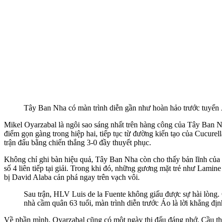
Tây Ban Nha có màn trình diễn gần như hoàn hảo trước tuyển 
Mikel Oyarzabal là ngôi sao sáng nhất trên hàng công của Tây Ban Nh
điểm gọn gàng trong hiệp hai, tiếp tục từ đường kiến tạo của Cucure
trận đấu bằng chiến thắng 3-0 đầy thuyết phục.
Không chỉ ghi bàn hiệu quả, Tây Ban Nha còn cho thấy bản lĩnh của m
số 4 liên tiếp tại giải. Trong khi đó, những gương mặt trẻ như Lamin
bị David Alaba cản phá ngay trên vạch vôi.
Sau trận, HLV Luis de la Fuente không giấu được sự hài lòng.
nhà cầm quân 63 tuổi, màn trình diễn trước Áo là lời khẳng đị
Về phần mình, Oyarzabal cũng có một ngày thi đấu đáng nhớ. Cầu thủ 