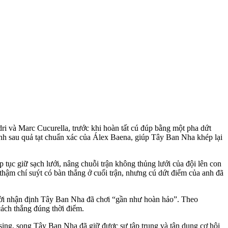
ri và Marc Cucurella, trước khi hoàn tất cú đúp bằng một pha dứt
hành sau quả tạt chuẩn xác của Álex Baena, giúp Tây Ban Nha khép lại
 tục giữ sạch lưới, nâng chuỗi trận không thủng lưới của đội lên con
 thậm chí suýt có bàn thắng ở cuối trận, nhưng cú dứt điểm của anh đã
thời nhận định Tây Ban Nha đã chơi “gần như hoàn hảo”. Theo
cách thắng đúng thời điểm.
sing, song Tây Ban Nha đã giữ được sự tập trung và tận dụng cơ hội