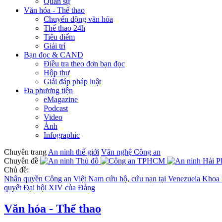
Quân sự
Văn hóa - Thể thao
Chuyển động văn hóa
Thể thao 24h
Tiêu điểm
Giải trí
Bạn đọc & CAND
Điều tra theo đơn bạn đọc
Hộp thư
Giải đáp pháp luật
Đa phương tiện
eMagazine
Podcast
Video
Ảnh
Infographic
Chuyên trang
An ninh thế giới
Văn nghệ Công an
Chuyên đề
Chủ đề:
Nhân quyền
Công an Việt Nam cứu hộ, cứu nạn tại Venezuela
Khoa h
quyết Đại hội XIV của Đảng
Văn hóa - Thể thao