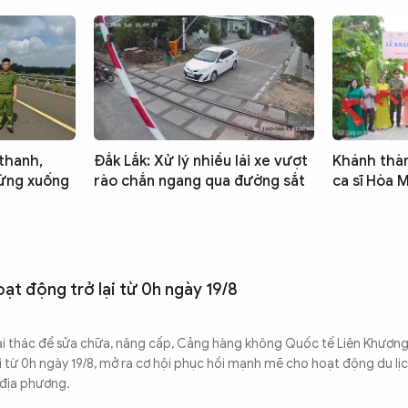
 thanh,
Đắk Lắk: Xử lý nhiều lái xe vượt
Khánh thà
cứng xuống
rào chắn ngang qua đường sắt
ca sĩ Hòa M
ạt động trở lại từ 0h ngày 19/8
i thác để sửa chữa, nâng cấp, Cảng hàng không Quốc tế Liên Khươn
ại từ 0h ngày 19/8, mở ra cơ hội phục hồi mạnh mẽ cho hoạt động du lị
 địa phương.