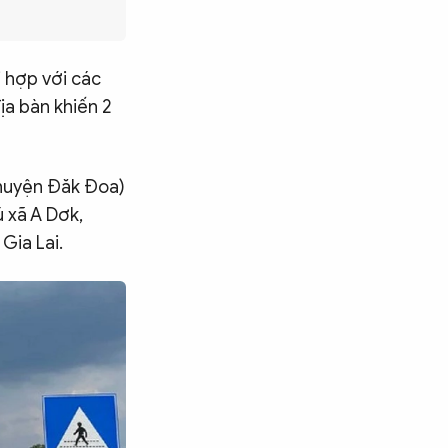
 hợp với các
địa bàn khiến 2
, huyện Đăk Đoa)
ú xã A Dơk,
Gia Lai.