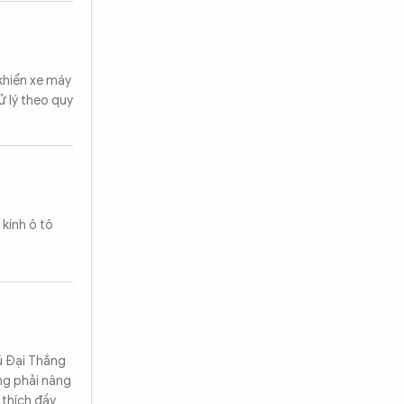
 khiển xe máy
 lý theo quy
 kính ô tô
ũ Đại Thắng
ng phải nâng
 thích đầy