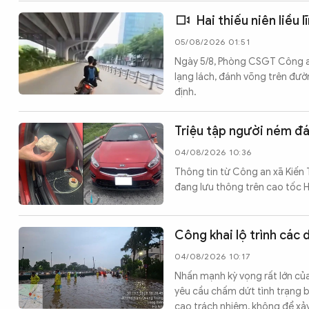
Hai thiếu niên liều 
05/08/2026 01:51
Ngày 5/8, Phòng CSGT Công an 
lạng lách, đánh võng trên đư
định.
Triệu tập người ném đá
04/08/2026 10:36
Thông tin từ Công an xã Kiến T
đang lưu thông trên cao tốc H
Công khai lộ trình các
04/08/2026 10:17
Nhấn mạnh kỳ vọng rất lớn củ
yêu cầu chấm dứt tình trạng 
cao trách nhiệm, không để xảy