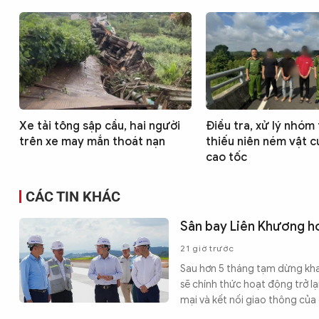
Xe tải tông sập cầu, hai người
Điều tra, xử lý nhóm
trên xe may mắn thoát nạn
thiếu niên ném vật 
cao tốc
CÁC TIN KHÁC
Sân bay Liên Khương ho
21 giờ trước
Sau hơn 5 tháng tạm dừng kha
sẽ chính thức hoạt động trở l
mại và kết nối giao thông của