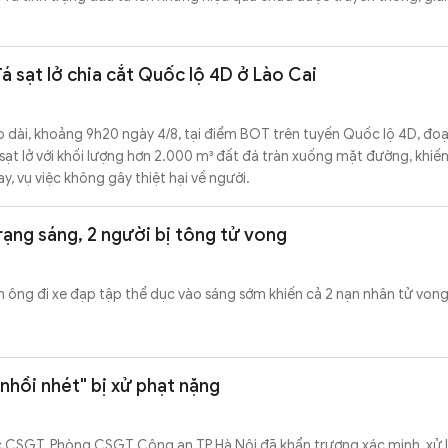
 sạt lở chia cắt Quốc lộ 4D ở Lào Cai
 dài, khoảng 9h20 ngày 4/8, tại điểm BOT trên tuyến Quốc lộ 4D, đo
vụ sạt lở với khối lượng hơn 2.000 m³ đất đá tràn xuống mặt đường, khiế
y, vụ việc không gây thiệt hại về người.
rạng sáng, 2 người bị tông tử vong
n ông đi xe đạp tập thể dục vào sáng sớm khiến cả 2 nạn nhân tử vong 
"nhồi nhét" bị xử phạt nặng
ục CSGT, Phòng CSGT Công an TP Hà Nội đã khẩn trương xác minh, xử 