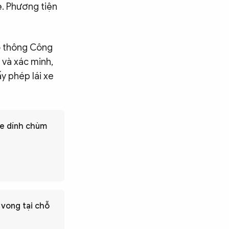
hẹ. Phương tiện
ao thông Công
 và xác minh,
y phép lái xe
xe dính chùm
 vong tại chỗ