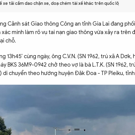
 xế xe tải cầm dao chặn xe, doạ chém tài xế khác trên quốc lộ
òng Cảnh sát Giao thông Công an tỉnh Gia Lai đang phối
n xác minh làm rõ vụ tai nạn giao thông vừa xảy ra trên 
ại chỗ.
g 13h45’ cùng ngày, ông C.V.N. (SN 1962, trú xã A Dơk
áy BKS 36M9-0942 chở theo vợ là bà L.T.K. (SN 1962, tr
di chuyển theo hướng huyện Đăk Đoa - TP Pleiku, tỉnh 