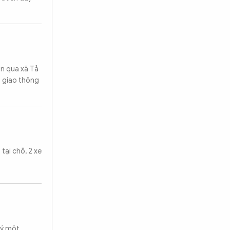
ạn qua xã Tả
n giao thông
tại chỗ, 2 xe
lý một