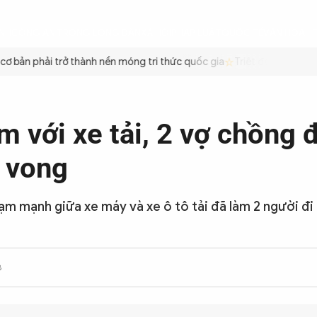
ÌNH
CÔNG AN TRONG LÒNG DÂN
XÃ HỘI
PHÁP LUẬT
QUỐC TẾ
VĂN HÓA - 
 bản phải trở thành nền móng tri thức quốc gia
Triệt để tiết kiệm 
g
 với xe tải, 2 vợ chồng đ
 vong
ạm mạnh giữa xe máy và xe ô tô tải đã làm 2 người đi
8