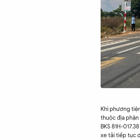
Chuyên trang
An ninh thế giới
Văn nghệ Công an
Chuyên đề
Khi phương tiện
thuộc địa phận 
BKS 81H-017.38 
xe tải tiếp tục