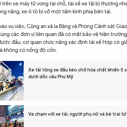
i trên xe máy tử vong tại chỗ, tài xế xe tải bị thương n
ng nặng, xe ô tô bị vỡ một tấm kính phía bên tài.
báo vụ việc, Công an xã Ia Băng và Phòng Cảnh sát Gi
 cùng các đơn vị liên quan đã có mặt bảo vệ hiện trường
 Bước đầu, cơ quan chức năng xác định tài xế Hợp có giấ
và không có nồng độ cồn.
Xe tải tông xe đầu kéo chở hóa chất khiến 5 
dưới dốc cầu Phú Mỹ
Va chạm với xe tải, người phụ nữ và bé trai tử