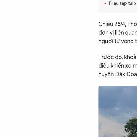
Triệu tập tài
CÔNG NGHỆ
Chiều 25/4, Ph
QUỐC TẾ
đơn vị liên qua
người tử vong t
VĂN HÓA - THỂ THAO
Trước đó, khoản
điều khiển xe m
BẠN ĐỌC & CAND
huyện Đăk Đoa) 
ĐA PHƯƠNG TIỆN
eMagazine
Podcast
Video
Ảnh
Infographic