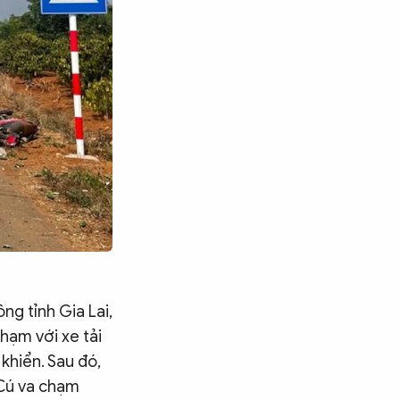
ng tỉnh Gia Lai,
chạm với xe tải
khiển. Sau đó,
. Cú va chạm