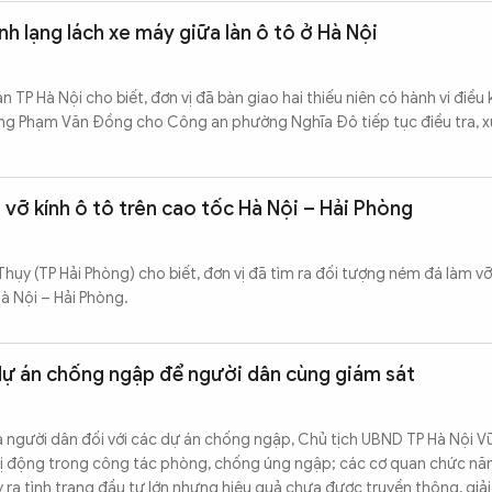
lĩnh lạng lách xe máy giữa làn ô tô ở Hà Nội
TP Hà Nội cho biết, đơn vị đã bàn giao hai thiếu niên có hành vi điều
ờng Phạm Văn Đồng cho Công an phường Nghĩa Đô tiếp tục điều tra, xử
 vỡ kính ô tô trên cao tốc Hà Nội – Hải Phòng
hụy (TP Hải Phòng) cho biết, đơn vị đã tìm ra đối tượng ném đá làm vỡ
à Nội – Hải Phòng.
 dự án chống ngập để người dân cùng giám sát
a người dân đối với các dự án chống ngập, Chủ tịch UBND TP Hà Nội V
bị động trong công tác phòng, chống úng ngập; các cơ quan chức nă
 ra tình trạng đầu tư lớn nhưng hiệu quả chưa được truyền thông, giải