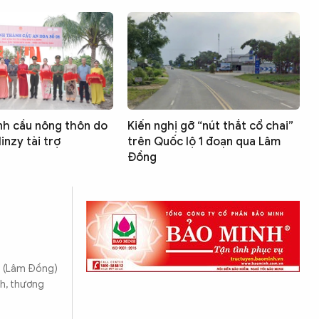
nh cầu nông thôn do
Kiến nghị gỡ “nút thắt cổ chai”
inzy tài trợ
trên Quốc lộ 1 đoạn qua Lâm
Đồng
g (Lâm Đồng)
ch, thương