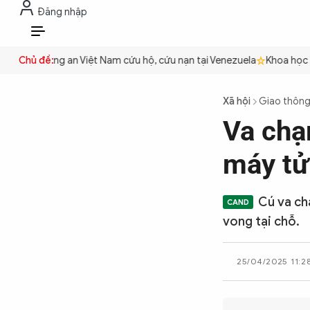
Đăng nhập
THỜI SỰ
CHỐNG DIỄN BIẾN HÒA B
VI
uyền
Chủ đề:
Công an Việt Nam cứu hộ, cứu nạn tại Venezuela
Khoa học cơ
THỜI SỰ
Xã hội
Giao thôn
Va chạm
CHỐNG DIỄN BIẾN HÒA BÌNH
máy tử
CÔNG AN TRONG LÒNG DÂN
Cú va ch
vong tại chỗ.
XÃ HỘI
25/04/2025 11:2
PHÁP LUẬT