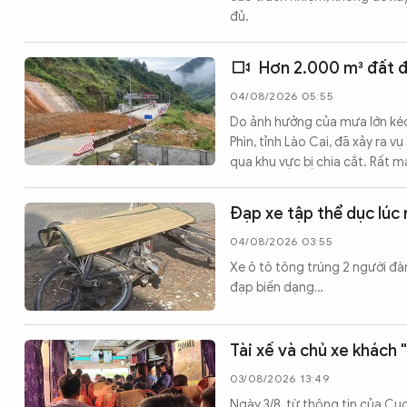
đủ.
Hơn 2.000 m³ đất đá
04/08/2026 05:55
Do ảnh hưởng của mưa lớn kéo
Phìn, tỉnh Lào Cai, đã xảy ra 
qua khu vực bị chia cắt. Rất ma
Đạp xe tập thể dục lúc 
04/08/2026 03:55
Xe ô tô tông trúng 2 người đà
đạp biến dạng…
Tài xế và chủ xe khách 
03/08/2026 13:49
Ngày 3/8, từ thông tin của C