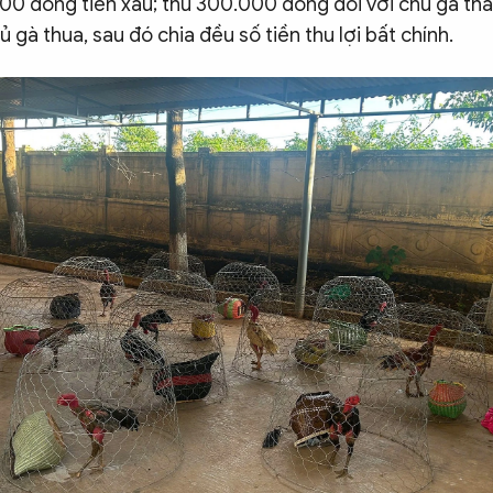
00 đồng tiền xâu; thu 300.000 đồng đối với chủ gà t
ủ gà thua, sau đó chia đều số tiền thu lợi bất chính.