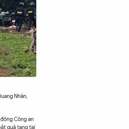
 Quang Nhân,
ơ động Công an
Tìm kiếm
bắt quả tang tại