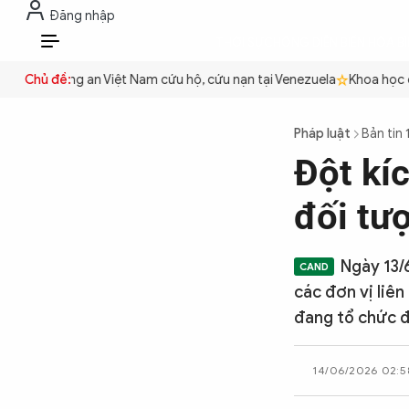
Đăng nhập
THỜI SỰ
CHỐNG DIỄN BIẾN HÒA B
VI
yền
Chủ đề:
Công an Việt Nam cứu hộ, cứu nạn tại Venezuela
Khoa học cơ b
THỜI SỰ
Pháp luật
Bản tin 
Đột kíc
CHỐNG DIỄN BIẾN HÒA BÌNH
đối tư
CÔNG AN TRONG LÒNG DÂN
Ngày 13/6
các đơn vị liên
XÃ HỘI
đang tổ chức đ
14/06/2026 02:5
PHÁP LUẬT