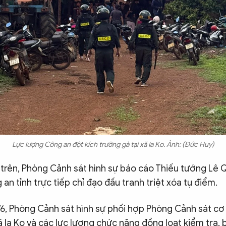
Lực lượng Công an đột kích trường gà tại xã Ia Ko. Ảnh: (Đức Huy)
h trên, Phòng Cảnh sát hình sự báo cáo Thiếu tướng Lê
n tỉnh trực tiếp chỉ đạo đấu tranh triệt xóa tụ điểm.
3/6, Phòng Cảnh sát hình sự phối hợp Phòng Cảnh sát c
ã Ia Ko và các lực lượng chức năng đồng loạt kiểm tra, 