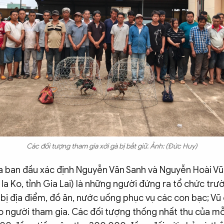
Các đối tượng tham gia xới gà bị bắt giữ. Ảnh: (Đức Huy)
a ban đầu xác định Nguyễn Văn Sanh và Nguyễn Hoài Vũ 
ã Ia Ko, tỉnh Gia Lai) là những người đứng ra tổ chức trư
bị địa điểm, đồ ăn, nước uống phục vụ các con bạc; Vũ
éo người tham gia. Các đối tượng thống nhất thu của m