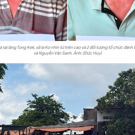
 tại làng Tong Kek, xã Ia Ko nhìn từ trên cao và 2 đối tượng tổ chức đán
và Nguyễn Văn Sanh. Ảnh: (Đức Huy)