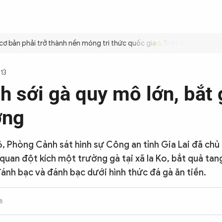
ÌNH
CÔNG AN TRONG LÒNG DÂN
XÃ HỘI
PHÁP LUẬT
QUỐC TẾ
VĂN HÓA - 
ản phải trở thành nền móng tri thức quốc gia
Triệt để tiết kiệm xă
113
h sới gà quy mô lớn, bắt 
ợng
, Phòng Cảnh sát hình sự Công an tỉnh Gia Lai đã chủ 
 quan đột kích một trường gà tại xã Ia Ko, bắt quả tan
ánh bạc và đánh bạc dưới hình thức đá gà ăn tiền.
8