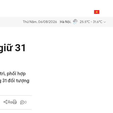
0
THỂ THAO
BẠN ĐỌC & CAND
VI
Thứ Năm, 06/08/2026
Hà Nội
,
25.5°C - 31.6°C
ng dầu để đảm bảo an ninh năng lượng quốc gia
Thực hiện Nghị quyết
giữ 31
trì, phối hợp
g 31 đối tượng
0