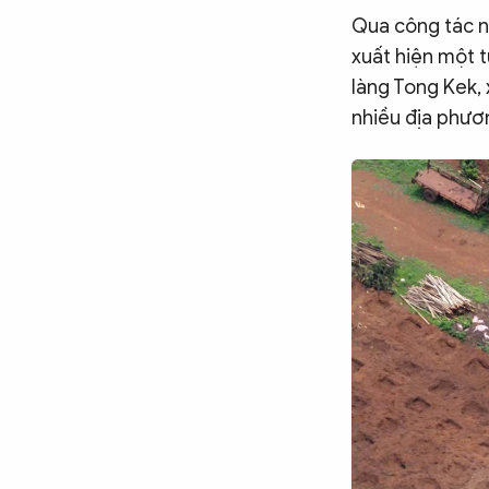
Qua công tác n
CÔNG NGHỆ
xuất hiện một 
làng Tong Kek, 
QUỐC TẾ
nhiều địa phươn
VĂN HÓA - THỂ THAO
BẠN ĐỌC & CAND
ĐA PHƯƠNG TIỆN
eMagazine
Podcast
Video
Ảnh
Infographic