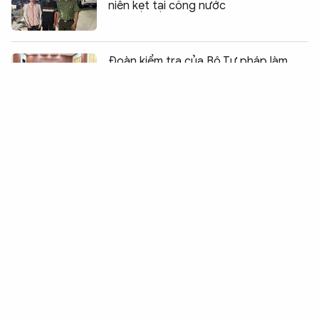
niên kẹt tại cống nước
Chia sẻ:
0
Đoàn kiểm tra của Bộ Tư pháp làm
việc tại Hưng Yên về công tác đăng ký
biện pháp bảo đảm và bồi thường nhà
nước
TP Hồ Chí Minh với mục tiêu trở thành
đô thị thông minh
TP Hồ Chí Minh: Nổ lớn do rò khí ga, 2
người bị thương, 3 căn nhà hư hỏng
Hơn 5.000 người đi bộ đồng hành vì
nạn nhân chất độc da cam