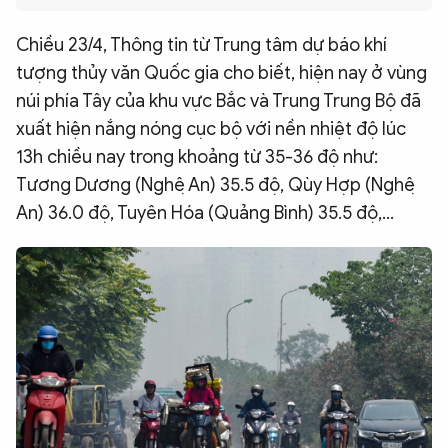
QUỐC TẾ
Chiều 23/4, Thông tin từ Trung tâm dự báo khí
tượng thủy văn Quốc gia cho biết, hiện nay ở vùng
VĂN HÓA - THỂ THAO
núi phía Tây của khu vực Bắc và Trung Trung Bộ đã
xuất hiện nắng nóng cục bộ với nền nhiệt độ lúc
BẠN ĐỌC & CAND
13h chiều nay trong khoảng từ 35-36 độ như:
Tương Dương (Nghệ An) 35.5 độ, Qùy Hợp (Nghệ
An) 36.0 độ, Tuyên Hóa (Quảng Bình) 35.5 độ,…
ĐA PHƯƠNG TIỆN
eMagazine
Podcast
Video
Ảnh
Infographic
Chuyên trang
An ninh thế giới
Văn nghệ Công an
Chuyên đề