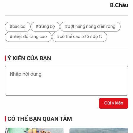
B.Châu
#bắc bộ
#trung bộ
#đợt nắng nóng diện rộng
#nhiệt độ tăng cao
#có thể cao tới 39 độ C
Ý KIẾN CỦA BẠN
Gửi ý kiến
CÓ THỂ BẠN QUAN TÂM