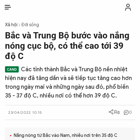
VI
VI
EN
Xã hội
Đời sống
THỜI SỰ
Bắc và Trung Bộ bước vào nắng
nóng cục bộ, có thể cao tới 39
CHỐNG DIỄN BIẾN HÒA BÌNH
độ C
Các tỉnh thành Bắc và Trung Bộ nền nhiệt
CÔNG AN TRONG LÒNG DÂN
hiện nay đã tăng dần và sẽ tiếp tục tăng cao hơn
trong ngày mai và những ngày sau đó, phổ biến
XÃ HỘI
35 - 37 độ C, nhiều nơi có thể hơn 39 độ C.
PHÁP LUẬT
0
23/04/2022 10:15
CÔNG NGHỆ
Nắng nóng từ Bắc vào Nam, nhiều nơi trên 35 độ C