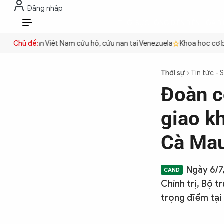
Đăng nhập
THỜI SỰ
CHỐNG DIỄN BIẾN HÒA B
VI
n
Công an Việt Nam cứu hộ, cứu nạn tại Venezuela
Chủ đề:
Khoa học cơ bản
THỜI SỰ
Thời sự
Tin tức - 
Đoàn c
CHỐNG DIỄN BIẾN HÒA BÌNH
giao k
CÔNG AN TRONG LÒNG DÂN
Cà Ma
XÃ HỘI
Ngày 6/7
Chính trị, Bộ 
trọng điểm tại
PHÁP LUẬT