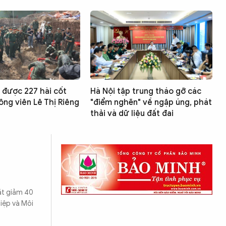
 được 227 hài cốt
Hà Nội tập trung tháo gỡ các
 Công viên Lê Thị Riêng
"điểm nghẽn" về ngập úng, phát
thải và dữ liệu đất đai
cắt giảm 40
hiệp và Môi