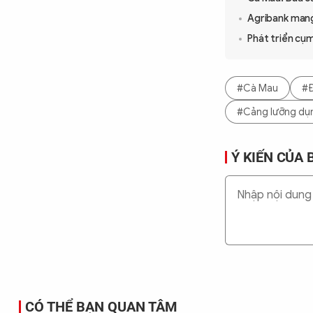
Agribank mang
Phát triển cụ
#Cà Mau
#Đ
#Cảng lưỡng dụ
Ý KIẾN CỦA 
CÓ THỂ BẠN QUAN TÂM