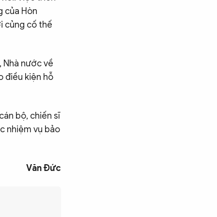
ng của Hòn
i củng cố thế
, Nhà nước về
o điều kiện hỗ
cán bộ, chiến sĩ
ắc nhiệm vụ bảo
Văn Đức