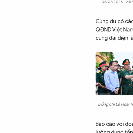
06/07/2026 12:5
CÔNG NGHỆ
Cùng dự có các
QĐND Việt Nam;
QUỐC TẾ
cùng đại diện 
VĂN HÓA - THỂ THAO
BẠN ĐỌC & CAND
ĐA PHƯƠNG TIỆN
eMagazine
Podcast
Đồng chí Lê Hoài Tr
Video
Ảnh
Báo cáo với đoà
Infographic
lưỡng dụng tổn