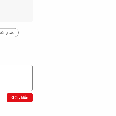
công tác
Gửi ý kiến