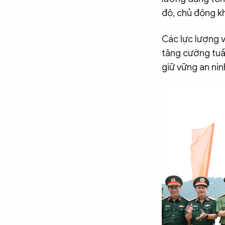
Chuyên trang
An ninh thế giới
Văn nghệ Công an
độ, chủ động kh
Chuyên đề
Các lực lượng v
tăng cường tuần
giữ vững an nin