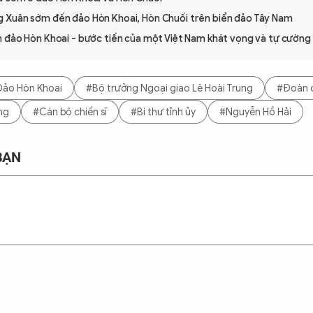
 Xuân sớm đến đảo Hòn Khoai, Hòn Chuối trên biển đảo Tây Nam
m đảo Hòn Khoai - bước tiến của một Việt Nam khát vọng và tự cường
ảo Hòn Khoai
#Bộ trưởng Ngoại giao Lê Hoài Trung
#Đoàn 
ng
#Cán bộ chiến sĩ
#Bí thư tỉnh ủy
#Nguyễn Hồ Hải
BẠN