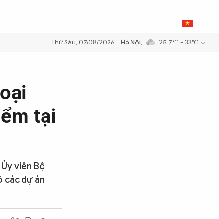
0
THỂ THAO
BẠN ĐỌC & CAND
VI
Thứ Sáu, 07/08/2026
Hà Nội
,
25.7°C - 33°C
 dầu để đảm bảo an ninh năng lượng quốc gia
Thực hiện Nghị quyết Đ
oại
iểm tại
 Ủy viên Bộ
ộ các dự án