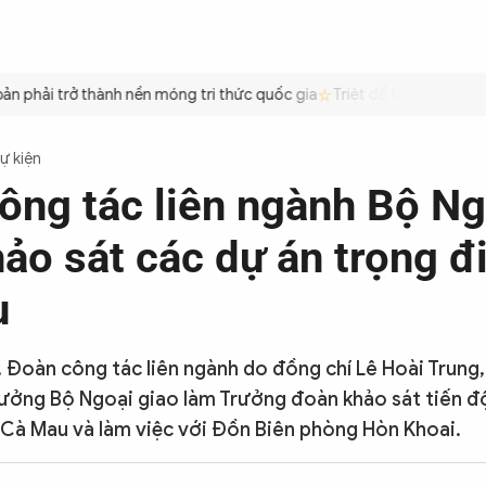
ÌNH
CÔNG AN TRONG LÒNG DÂN
XÃ HỘI
PHÁP LUẬT
QUỐC TẾ
VĂN HÓA - 
 phải trở thành nền móng tri thức quốc gia
Triệt để tiết kiệm xăng
Sự kiện
ông tác liên ngành Bộ Ng
hảo sát các dự án trọng đ
u
, Đoàn công tác liên ngành do đồng chí Lê Hoài Trung,
trưởng Bộ Ngoại giao làm Trưởng đoàn khảo sát tiến đ
 Cà Mau và làm việc với Đồn Biên phòng Hòn Khoai.