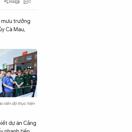
0
m mưu trưởng
ủy Cà Mau,
áo tiến độ thực hiện
biết dự án Cảng
y nhanh tiến