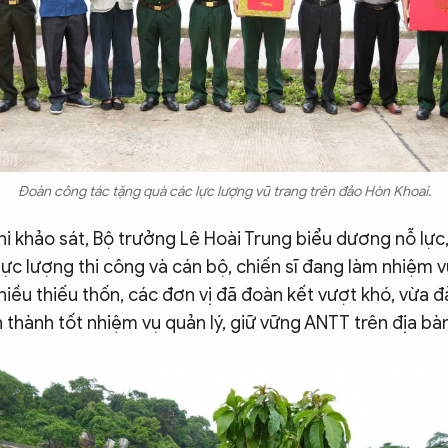
Đoàn công tác tặng quà các lực lượng vũ trang trên đảo Hòn Khoai.
hi khảo sát, Bộ trưởng Lê Hoài Trung biểu dương nỗ lực,
ực lượng thi công và cán bộ, chiến sĩ đang làm nhiệm v
hiều thiếu thốn, các đơn vị đã đoàn kết vượt khó, vừa 
 thành tốt nhiệm vụ quản lý, giữ vững ANTT trên địa bàn