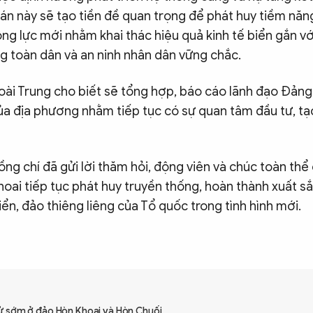
 án này sẽ tạo tiền đề quan trọng để phát huy tiềm nă
ng lực mới nhằm khai thác hiệu quả kinh tế biển gắn vớ
g toàn dân và an ninh nhân dân vững chắc.
oài Trung cho biết sẽ tổng hợp, báo cáo lãnh đạo Đảng
ủa địa phương nhằm tiếp tục có sự quan tâm đầu tư, tạ
ồng chí đã gửi lời thăm hỏi, động viên và chúc toàn thể 
hoai tiếp tục phát huy truyền thống, hoàn thành xuất s
ển, đảo thiêng liêng của Tổ quốc trong tình hình mới.
ử sớm ở đảo Hòn Khoai và Hòn Chuối