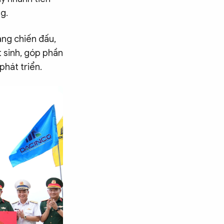
ng.
àng chiến đấu,
t sinh, góp phần
phát triển.