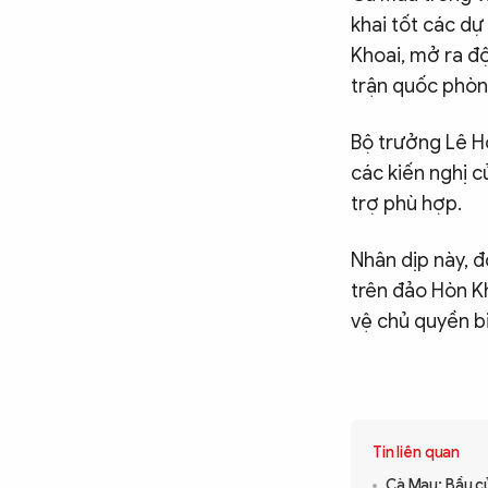
khai tốt các dự
Khoai, mở ra độ
trận quốc phòn
Bộ trưởng Lê H
các kiến nghị c
trợ phù hợp.
Nhân dịp này, đ
trên đảo Hòn K
vệ chủ quyền bi
Tin liên quan
Cà Mau: Bầu c