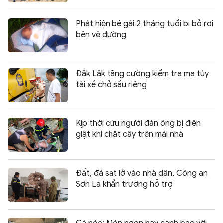
Phát hiện bé gái 2 tháng tuổi bị bỏ rơi
bên vệ đường
Đắk Lắk tăng cường kiểm tra ma túy
tài xế chở sầu riêng
Kịp thời cứu người đàn ông bị điện
giật khi chặt cây trên mái nhà
Đất, đá sạt lở vào nhà dân, Công an
Sơn La khẩn trương hỗ trợ
Cá nóc: Món ngon hay canh bạc với