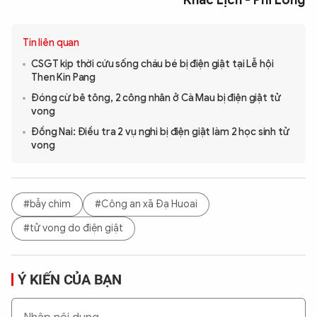
Tin liên quan
CSGT kịp thời cứu sống cháu bé bị điện giật tại Lễ hội
Then Kin Pang
Đóng cừ bê tông, 2 công nhân ở Cà Mau bị điện giật tử
vong
Đồng Nai: Điều tra 2 vụ nghi bị điện giật làm 2 học sinh tử
vong
#bẫy chim
#Công an xã Đạ Huoai
#tử vong do điện giật
Ý KIẾN CỦA BẠN