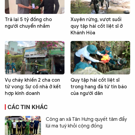
Trả lại 5 tỷ đồng cho
Xuyên rừng, vượt suối
người chuyển nhầm
quy tập hài cốt liệt sĩ ở
Khánh Hòa
Vụ cháy khiến 2 cha con
Quy tập hài cốt liệt sĩ
tử vong: Sự cố nhà ở kết
trong hang đá từ tin báo
hợp kinh doanh
của người dân
CÁC TIN KHÁC
Công an xã Tân Hưng quyết tâm đẩy
lùi ma tuý khỏi cộng đồng