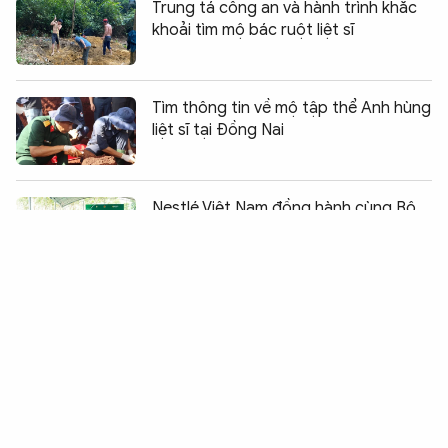
Trung tá công an và hành trình khắc
khoải tìm mộ bác ruột liệt sĩ
Tìm thông tin về mộ tập thể Anh hùng
liệt sĩ tại Đồng Nai
Chia sẻ:
0
Nestlé Việt Nam đồng hành cùng Bộ
Giáo dục và Đào tạo trao tặng bể bơi
cho học sinh tại Bắc Ninh
Tạo cơ hội cho người lầm lỡ làm lại
cuộc đời
Công an xã giúp người dân tìm lại
thân nhân sau 48 năm thất lạc