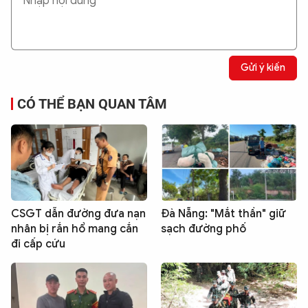
Gửi ý kiến
CÓ THỂ BẠN QUAN TÂM
CSGT dẫn đường đưa nạn
Đà Nẵng: "Mắt thần" giữ
nhân bị rắn hổ mang cắn
sạch đường phố
đi cấp cứu