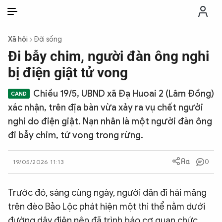
VI
VI
EN
Xã hội
Đời sống
THỜI SỰ
Đi bẫy chim, người đàn ông nghi
bị điện giật tử vong
CHỐNG DIỄN BIẾN HÒA BÌNH
Chiều 19/5, UBND xã Đạ Huoai 2 (Lâm Đồng)
xác nhận, trên địa bàn vừa xảy ra vụ chết người
CÔNG AN TRONG LÒNG DÂN
nghi do điện giật. Nạn nhân là một người đàn ông
đi bẫy chim, tử vong trong rừng.
XÃ HỘI
0
19/05/2026 11:13
PHÁP LUẬT
Trước đó, sáng cùng ngày, người dân đi hái măng
CÔNG NGHỆ
trên đèo Bảo Lộc phát hiện một thi thể nằm dưới
đường dây điện nên đã trình báo cơ quan chức