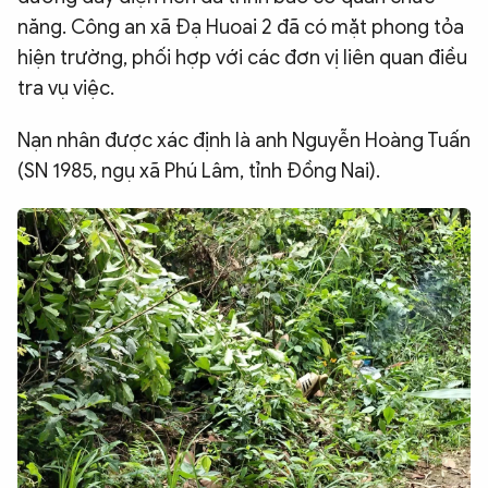
năng. Công an xã Đạ Huoai 2 đã có mặt phong tỏa
QUỐC TẾ
hiện trường, phối hợp với các đơn vị liên quan điều
tra vụ việc.
VĂN HÓA - THỂ THAO
Nạn nhân được xác định là anh Nguyễn Hoàng Tuấn
BẠN ĐỌC & CAND
(SN 1985, ngụ xã Phú Lâm, tỉnh Đồng Nai).
ĐA PHƯƠNG TIỆN
eMagazine
Podcast
Video
Ảnh
Infographic
Chuyên trang
An ninh thế giới
Văn nghệ Công an
Chuyên đề