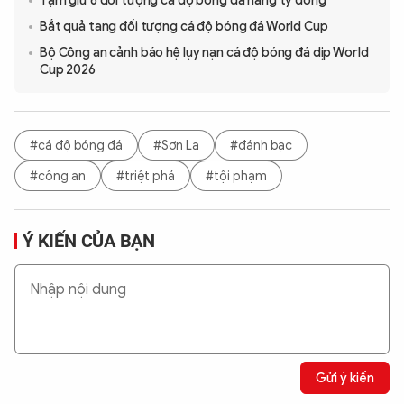
Tạm giữ 6 đối tượng cá độ bóng đá hàng tỷ đồng
Bắt quả tang đối tượng cá độ bóng đá World Cup
Bộ Công an cảnh báo hệ lụy nạn cá độ bóng đá dịp World
Cup 2026
#cá độ bóng đá
#Sơn La
#đánh bạc
#công an
#triệt phá
#tội phạm
Ý KIẾN CỦA BẠN
Gửi ý kiến