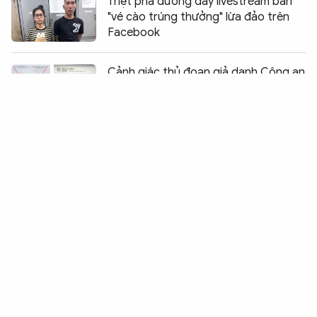
Triệt phá đường dây livestream bán
"vé cào trúng thưởng" lừa đảo trên
Facebook
Chia sẻ:
0
Cảnh giác thủ đoạn giả danh Công an
đặt mua hàng, chiếm đoạt tiền cọc
Khởi tố Giám đốc Sở Khoa học và
Công nghệ tỉnh Bắc Ninh
Triệt phá đường dây đánh bạc 1.500
tỷ đồng mỗi tháng, máy chủ đặt tại
nước ngoài
Bắt đối tượng trộm cắp tại chùa Long
Hương ở Đồng Nai