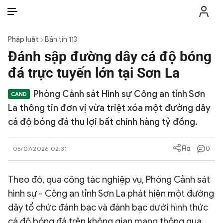
VI
VI
EN
Pháp luật
Bản tin 113
THỜI SỰ
Đánh sập đường dây cá độ bóng
đá trực tuyến lớn tại Sơn La
CHỐNG DIỄN BIẾN HÒA BÌNH
Phòng Cảnh sát Hình sự Công an tỉnh Sơn
La thông tin đơn vị vừa triệt xóa một đường dây
CÔNG AN TRONG LÒNG DÂN
cá độ bóng đá thu lợi bất chính hàng tỷ đồng.
XÃ HỘI
0
05/07/2026 02:31
PHÁP LUẬT
Theo đó, qua công tác nghiệp vụ, Phòng Cảnh sát
hình sự - Công an tỉnh Sơn La phát hiện một đường
CÔNG NGHỆ
dây tổ chức đánh bạc và đánh bạc dưới hình thức
cá độ bóng đá trên không gian mạng thông qua