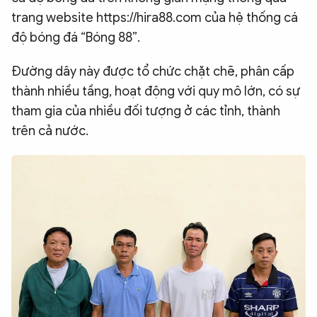
trang website https://hira88.com của hệ thống cá
QUỐC TẾ
độ bóng đá “Bóng 88”.
VĂN HÓA - THỂ THAO
Đường dây này được tổ chức chặt chẽ, phân cấp
thành nhiều tầng, hoạt động với quy mô lớn, có sự
BẠN ĐỌC & CAND
tham gia của nhiều đối tượng ở các tỉnh, thành
trên cả nước.
ĐA PHƯƠNG TIỆN
eMagazine
Podcast
Video
Ảnh
Infographic
Chuyên trang
An ninh thế giới
Văn nghệ Công an
Chuyên đề