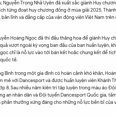
ay, Nguyễn Trọng Nhã Uyên đã xuất sắc giành Huy chương
tích từng đoạt huy chương đồng ở mùa giải 2025. Thành
, bản lĩnh và đẳng cấp của vận động viên Việt Nam trên
uyễn Hoàng Ngọc đã thi đấu thăng hoa để giành Huy 
t quả vượt ngoài kỳ vọng ban đầu của ban huấn luyện, kh
ọc chỉ là nỗ lực vào tới bán kết hoặc chung kết để tíc
 quốc tế.
ảng Bình trong một gia đình có hoàn cảnh khó khăn, Ho
m mê với Dancesport và được huấn luyện viên Khánh Th
lớp 8. Sau nhiều năm kiên trì tập luyện trong màu áo Độ
g an nhân dân và Đội tuyển Dancesport Quốc gia, tấ
là phần thưởng xứng đáng cho những nỗ lực bền bỉ của 