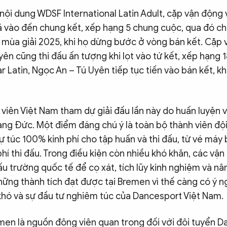
nội dung WDSF International Latin Adult, cặp vận động 
 vào đến chung kết, xếp hạng 5 chung cuộc, qua đó cho
i mùa giải 2025, khi họ dừng bước ở vòng bán kết. Cặp 
ên cũng thi đấu ấn tượng khi lọt vào tứ kết, xếp hạng 1
r Latin, Ngọc An – Tú Uyên tiếp tục tiến vào bán kết, khé
viên Việt Nam tham dự giải đấu lần này do huấn luyện v
ang Đức. Một điểm đáng chú ý là toàn bộ thành viên độ
 túc 100% kinh phí cho tập huấn và thi đấu, từ vé máy b
hí thi đấu. Trong điều kiện còn nhiều khó khăn, các vận
u trường quốc tế để cọ xát, tích lũy kinh nghiệm và nâ
ững thành tích đạt được tại Bremen vì thế càng có ý ng
 khó và sự đầu tư nghiêm túc của Dancesport Việt Nam.
men là nguồn động viên quan trọng đối với đội tuyển D