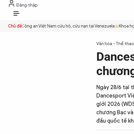
Đăng nhập
THỜI SỰ
CHỐNG DIỄN BIẾN HÒA B
VI
quyền
Chủ đề:
Công an Việt Nam cứu hộ, cứu nạn tại Venezuela
Khoa học c
THỜI SỰ
Văn hóa - Thể thao
Dances
CHỐNG DIỄN BIẾN HÒA BÌNH
chương 
CÔNG AN TRONG LÒNG DÂN
Ngày 28/6 tại 
Dancesport Việ
XÃ HỘI
giới 2026 (WDS
chương Bạc và 
đấu quốc tế kh
PHÁP LUẬT