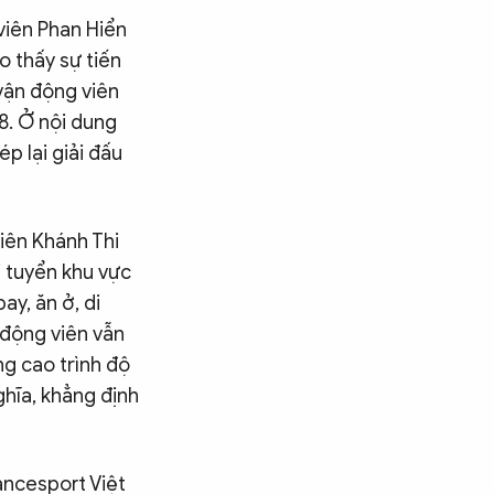
viên Phan Hiển
 thấy sự tiến
vận động viên
8. Ở nội dung
p lại giải đấu
iên Khánh Thi
i tuyển khu vực
ay, ăn ở, di
 động viên vẫn
ng cao trình độ
hĩa, khẳng định
ancesport Việt