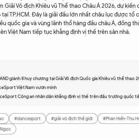
 Giải Vô địch Khiêu vũ Thể thao Châu Á 2026, dự kiến d
 tại TP.HCM. Đây là giải đấu lớn nhất châu lục được tổ c
ều quốc gia và vùng lãnh thổ hàng đầu châu Á, đồng thờ
ên Việt Nam tiếp tục khẳng định vị thế trên sân nhà.
AND giành 8 huy chương tại Giải Vô địch Quốc gia Khiêu vũ thể thao 
ceSport Việt Nam vươn mình
ceSport Công an nhân dân khẳng định vị thế trên đấu trường quốc t
ao
#dancesport
#giải vô địch thế giới
#Phan Hiển-Thu 
 Ngọc