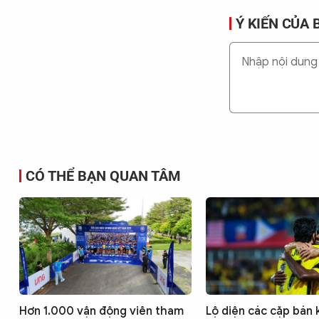
Ý KIẾN CỦA 
CÓ THỂ BẠN QUAN TÂM
Hơn 1.000 vận động viên tham
Lộ diện các cặp bán