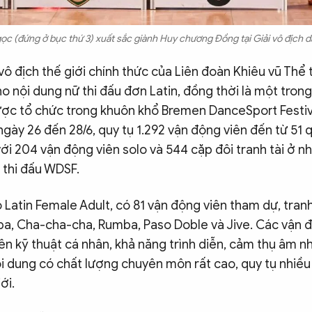
 (đứng ở bục thứ 3) xuất sắc giành Huy chương Đồng tại Giải vô địch da
i vô địch thế giới chính thức của Liên đoàn Khiêu vũ Thể 
 nội dung nữ thi đấu đơn Latin, đồng thời là một trong
được tổ chức trong khuôn khổ Bremen DanceSport Festiv
 ngày 26 đến 28/6, quy tụ 1.292 vận động viên đến từ 51 
với 204 vận động viên solo và 544 cặp đôi tranh tài ở n
 thi đấu WDSF.
 Latin Female Adult, có 81 vận động viên tham dự, tranh
a, Cha-cha-cha, Rumba, Paso Doble và Jive. Các vận 
ên kỹ thuật cá nhân, khả năng trình diễn, cảm thụ âm n
nội dung có chất lượng chuyên môn rất cao, quy tụ nhi
ới.