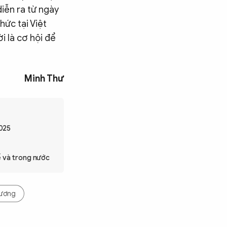
iễn ra từ ngày
hức tại Việt
i là cơ hội để
Minh Thư
2025
ế và trong nước
Hương