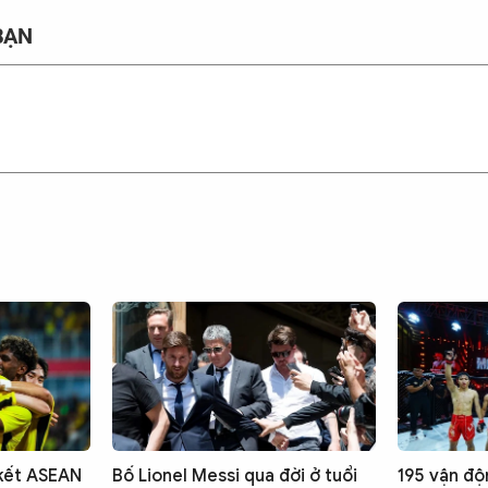
BẠN
 kết ASEAN
Bố Lionel Messi qua đời ở tuổi
195 vận độn