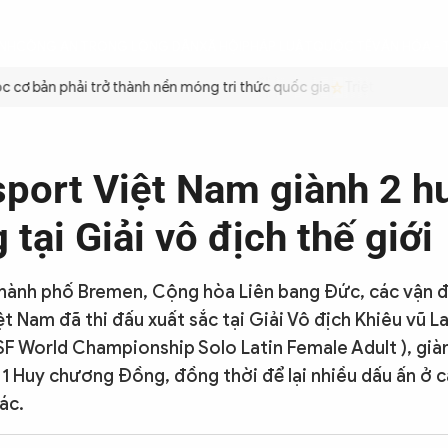
ÌNH
CÔNG AN TRONG LÒNG DÂN
XÃ HỘI
PHÁP LUẬT
QUỐC TẾ
VĂN HÓA - 
ơ bản phải trở thành nền móng tri thức quốc gia
Triệt để tiết kiệm
port Việt Nam giành 2 h
tại Giải vô địch thế giới
thành phố Bremen, Cộng hòa Liên bang Đức, các vận 
t Nam đã thi đấu xuất sắc tại Giải Vô địch Khiêu vũ L
F World Championship Solo Latin Female Adult ), già
1 Huy chương Đồng, đồng thời để lại nhiều dấu ấn ở c
ác.