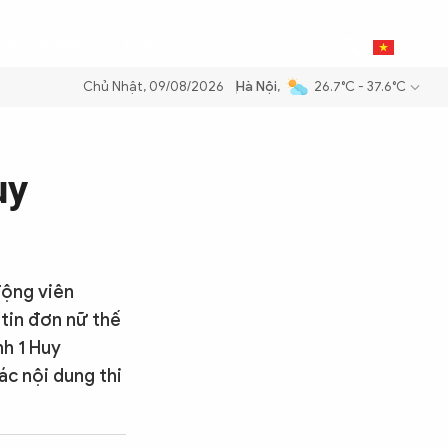
0
THỂ THAO
BẠN ĐỌC & CAND
VI
Chủ Nhật, 09/08/2026
Hà Nội
,
26.7°C - 37.6°C
 xăng dầu để đảm bảo an ninh năng lượng quốc gia
Thực hiện Nghị qu
uy
động viên
atin đơn nữ thế
nh 1 Huy
ác nội dung thi