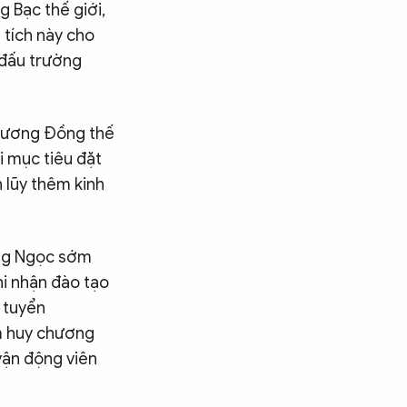
 Bạc thế giới,
 tích này cho
 đấu trường
chương Đồng thế
i mục tiêu đặt
h lũy thêm kinh
àng Ngọc sớm
i nhận đào tạo
i tuyển
m huy chương
vận động viên
Tìm kiếm