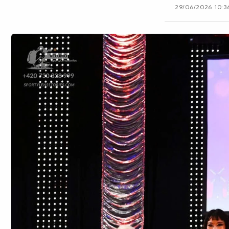
29/06/2026 10:3
CÔNG NGHỆ
QUỐC TẾ
VĂN HÓA - THỂ THAO
BẠN ĐỌC & CAND
ĐA PHƯƠNG TIỆN
eMagazine
Podcast
Video
Ảnh
Infographic