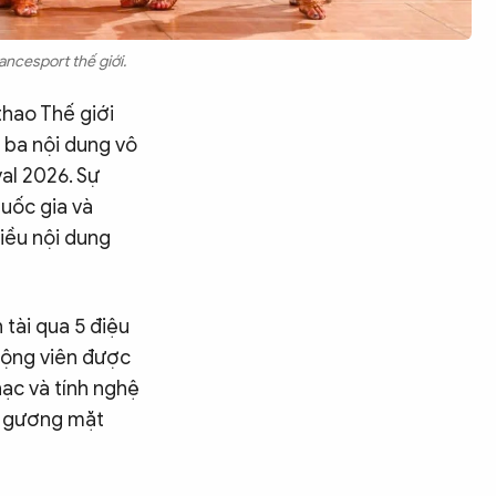
ncesport thế giới.
thao Thế giới
 ba nội dung vô
al 2026. Sự
quốc gia và
hiều nội dung
 tài qua 5 điệu
động viên được
hạc và tính nghệ
ều gương mặt