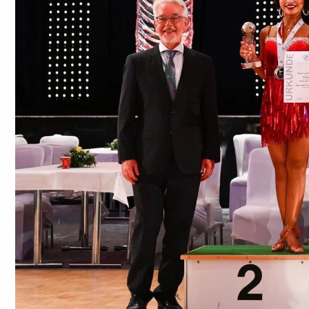
Chuyên trang
An ninh thế giới
Văn nghệ Công an
Chuyên đề