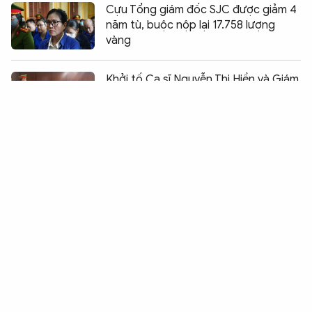
Cựu Tổng giám đốc SJC được giảm 4
năm tù, buộc nộp lại 17.758 lượng
vàng
Chia sẻ:
0
Khởi tố Ca sĩ Nguyễn Thị Hiền và Giám
đốc Công ty Unicorn Việt Nam
Phát hiện 2 cơ sở “thay áo” gạo
không rõ nguồn gốc thành ST25
Khởi tố chủ cửa hàng bán hàng nhái
nhiều thương hiệu nổi tiếng
Làm rõ vụ trộm dây cáp điện trị giá
gần 300 triệu đồng