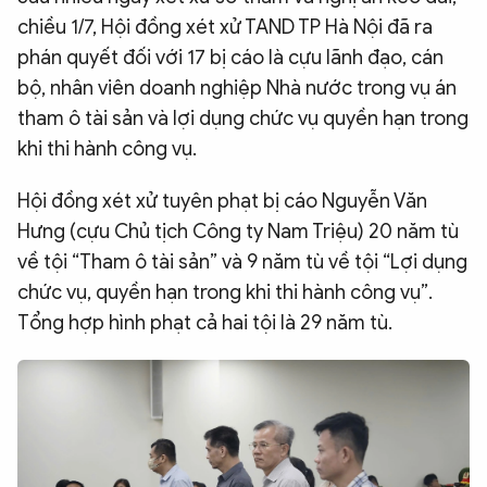
chiều 1/7, Hội đồng xét xử TAND TP Hà Nội đã ra
QUỐC TẾ
phán quyết đối với 17 bị cáo là cựu lãnh đạo, cán
bộ, nhân viên doanh nghiệp Nhà nước trong vụ án
VĂN HÓA - THỂ THAO
tham ô tài sản và lợi dụng chức vụ quyền hạn trong
khi thi hành công vụ.
BẠN ĐỌC & CAND
Hội đồng xét xử tuyên phạt bị cáo Nguyễn Văn
Hưng (cựu Chủ tịch Công ty Nam Triệu) 20 năm tù
ĐA PHƯƠNG TIỆN
về tội “Tham ô tài sản” và 9 năm tù về tội “Lợi dụng
eMagazine
Podcast
chức vụ, quyền hạn trong khi thi hành công vụ”.
Video
Ảnh
Tổng hợp hình phạt cả hai tội là 29 năm tù.
Infographic
Chuyên trang
An ninh thế giới
Văn nghệ Công an
Chuyên đề