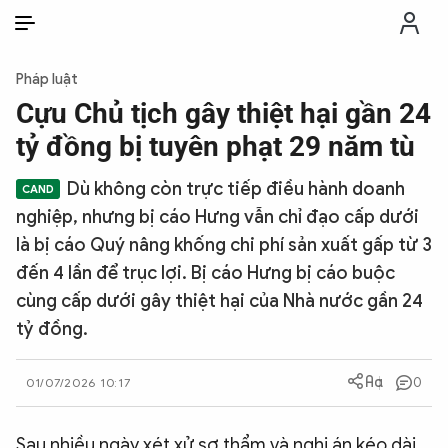
VI
VI
EN
Pháp luật
THỜI SỰ
Cựu Chủ tịch gây thiệt hại gần 24
tỷ đồng bị tuyên phạt 29 năm tù
CHỐNG DIỄN BIẾN HÒA BÌNH
Dù không còn trực tiếp điều hành doanh
nghiệp, nhưng bị cáo Hưng vẫn chỉ đạo cấp dưới
CÔNG AN TRONG LÒNG DÂN
là bị cáo Quý nâng khống chi phí sản xuất gấp từ 3
đến 4 lần để trục lợi. Bị cáo Hưng bị cáo buộc
XÃ HỘI
cùng cấp dưới gây thiệt hại của Nhà nước gần 24
tỷ đồng.
PHÁP LUẬT
0
01/07/2026 10:17
CÔNG NGHỆ
Sau nhiều ngày xét xử sơ thẩm và nghị án kéo dài,