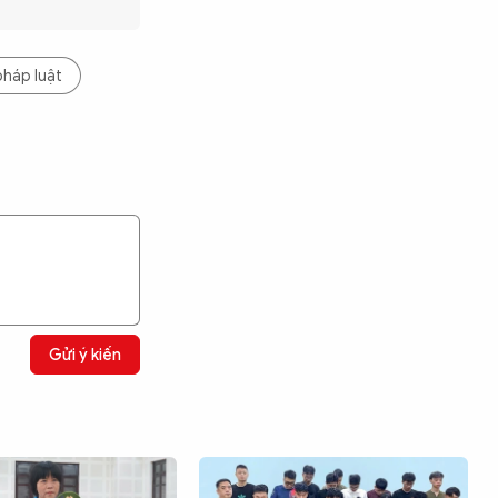
háp luật
Gửi ý kiến
Tìm kiếm