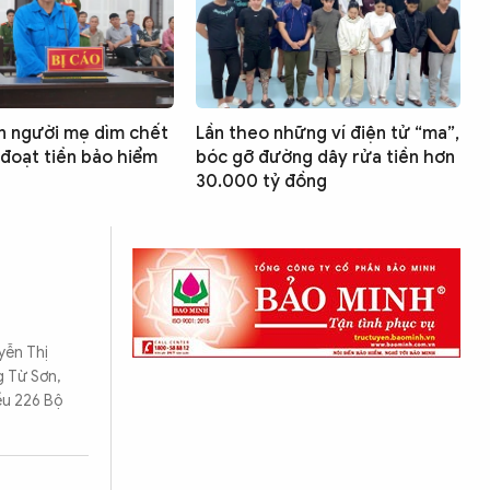
n người mẹ dìm chết
Lần theo những ví điện tử “ma”,
đoạt tiền bảo hiểm
bóc gỡ đường dây rửa tiền hơn
30.000 tỷ đồng
yễn Thị
g Từ Sơn,
ều 226 Bộ