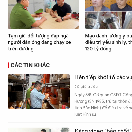
Tạm giữ đối tượng đạp ngã
Mạo danh lương y bá
người đàn ông đang chạy xe
điều trị yếu sinh lý, t
trên đường
120 tỷ đồng
CÁC TIN KHÁC
Liên tiếp khởi tố các 
20 giờ trước
Ngày 5/8, Cơ quan CSĐT Công an
Hương (SN 1985, trú tại thôn 
tỉnh Bắc Ninh) để điều tra về
luật Hình sự.
Đăng video "báo chốt" 