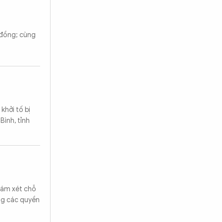
 đồng; cùng
khởi tố bị
Bình, tỉnh
khám xét chỗ
g các quyền