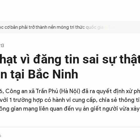
ÌNH
CÔNG AN TRONG LÒNG DÂN
XÃ HỘI
PHÁP LUẬT
QUỐC TẾ
VĂN HÓA - 
cơ bản phải trở thành nền móng tri thức quốc gia
Triệt để tiết kiệ
113
hạt vì đăng tin sai sự thậ
n tại Bắc Ninh
6, Công an xã Trần Phú (Hà Nội) đã ra quyết định xử p
với 1 trường hợp có hành vi cung cấp, chia sẻ thông ti
ông gian mạng liên quan đến vụ án giết người vừa xảy 
6