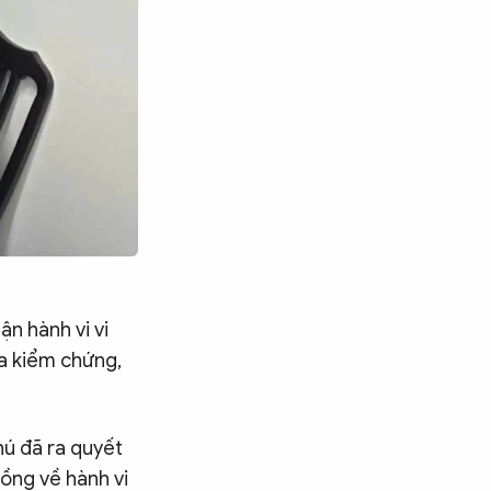
ận hành vi vi
ưa kiểm chứng,
hú đã ra quyết
đồng về hành vi