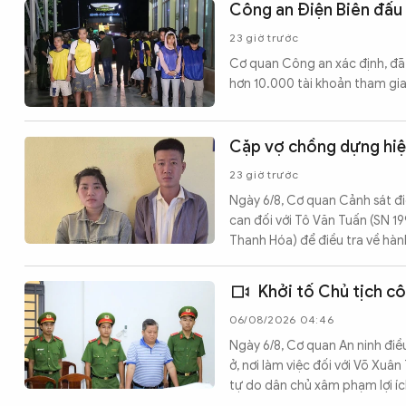
Công an Điện Biên đấu 
23 giờ trước
Cơ quan Công an xác định, đã 
hơn 10.000 tài khoản tham gia
Cặp vợ chồng dựng hiện
23 giờ trước
Ngày 6/8, Cơ quan Cảnh sát điề
can đối với Tô Văn Tuấn (SN 199
Thanh Hóa) để điều tra về hành
Khởi tố Chủ tịch cô
06/08/2026 04:46
Ngày 6/8, Cơ quan An ninh điề
ở, nơi làm việc đối với Võ Xuâ
tự do dân chủ xâm phạm lợi ích