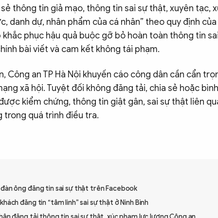
 sẻ thông tin giả mạo, thông tin sai sự thật, xuyên tạc, 
ức, danh dự, nhân phẩm của cá nhân” theo quy định của 
 khắc phục hậu quả buộc gỡ bỏ hoàn toàn thông tin sai
chính bài viết và cam kết không tái phạm.
n, Công an TP Hà Nội khuyến cáo công dân cần cẩn trọn
mạng xã hội. Tuyệt đối không đăng tải, chia sẻ hoặc bìn
được kiểm chứng, thông tin giật gân, sai sự thật liên q
 trong quá trình điều tra.
 đàn ông đăng tin sai sự thật trên Facebook
khách đăng tin “tâm linh” sai sự thật ở Ninh Bình
hân đăng tải thông tin sai sự thật, xúc phạm lực lượng Công an