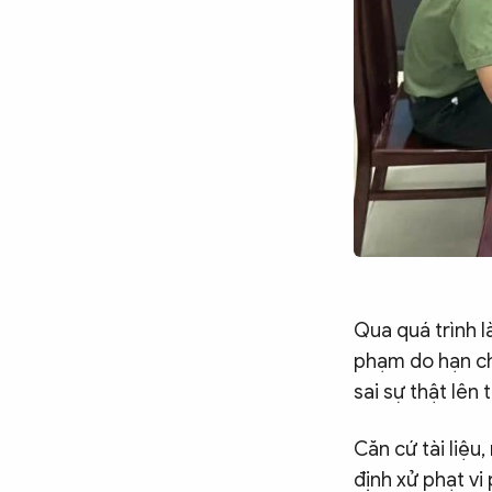
Chuyên trang
An ninh thế giới
Văn nghệ Công an
Chuyên đề
Qua quá trình l
phạm do hạn chế
sai sự thật lên
Căn cứ tài liệu
định xử phạt vi