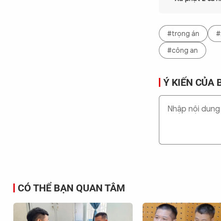
#trọng án
#
#công an
Ý KIẾN CỦA 
CÓ THỂ BẠN QUAN TÂM