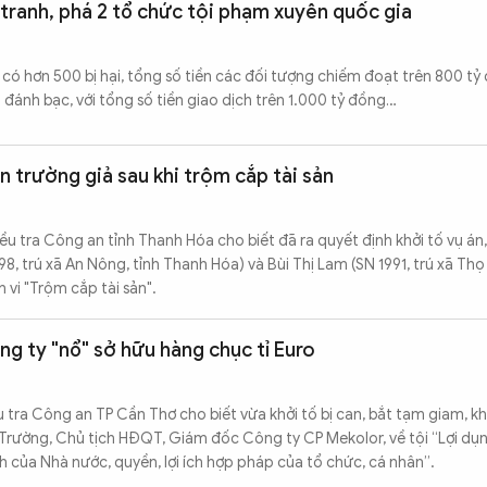
tranh, phá 2 tổ chức tội phạm xuyên quốc gia
có hơn 500 bị hại, tổng số tiền các đối tượng chiếm đoạt trên 800 tỷ
 đánh bạc, với tổng số tiền giao dịch trên 1.000 tỷ đồng…
 trường giả sau khi trộm cắp tài sản
u tra Công an tỉnh Thanh Hóa cho biết đã ra quyết định khởi tố vụ án, 
8, trú xã An Nông, tỉnh Thanh Hóa) và Bùi Thị Lam (SN 1991, trú xã Thọ 
 vi "Trộm cắp tài sản".
ng ty "nổ" sở hữu hàng chục tỉ Euro
u tra Công an TP Cần Thơ cho biết vừa khởi tố bị can, bắt tạm giam, 
n Trường, Chủ tịch HĐQT, Giám đốc Công ty CP Mekolor, về tội “Lợi dụn
 của Nhà nước, quyền, lợi ích hợp pháp của tổ chức, cá nhân”.