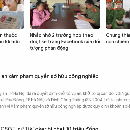
n thuốc
Nhắc nhở 2 trường hợp theo
Chung thâ
hu lợi hơn
dõi, like trang Facebook của đối
con chiếm 
tượng phản động
vụ án xâm phạm quyền sở hữu công nghiệp
 TP Hà Nội đã ra quyết định khởi tố vụ án, khởi tố bị can đối với Ngu
6, xã Phù Đổng, TP Hà Nội) và Đinh Công Thắng (SN 2004, trú tại phườn
 hành vi Xâm phạm quyền sở hữu công nghiệp được quy định khoản 1 đi
CSGT, nữ TikToker bị phạt 10 triệu đồng