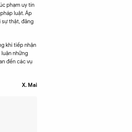
xúc phạm uy tín
pháp luật. Áp
 sự thật, đăng
g khi tiếp nhận
h luận những
uan đến các vụ
X. Mai