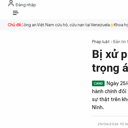
Đăng nhập
THỜI SỰ
CHỐNG DIỄN BIẾN HÒA B
VI
 quyền
Chủ đề:
Công an Việt Nam cứu hộ, cứu nạn tại Venezuela
Khoa học 
THỜI SỰ
Pháp luật
Bản tin 
Bị xử p
CHỐNG DIỄN BIẾN HÒA BÌNH
trọng á
CÔNG AN TRONG LÒNG DÂN
Ngày 25/
hành chính đối 
XÃ HỘI
sự thật trên kh
Ninh.
PHÁP LUẬT
25/06/2026 10:3