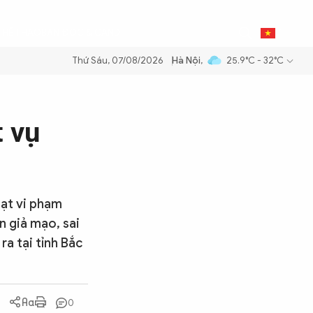
0
THỂ THAO
BẠN ĐỌC & CAND
VI
Thứ Sáu, 07/08/2026
Hà Nội
,
25.9°C - 32°C
m xăng dầu để đảm bảo an ninh năng lượng quốc gia
Thực hiện Nghị q
t vụ
hạt vi phạm
n giả mạo, sai
ra tại tỉnh Bắc
0