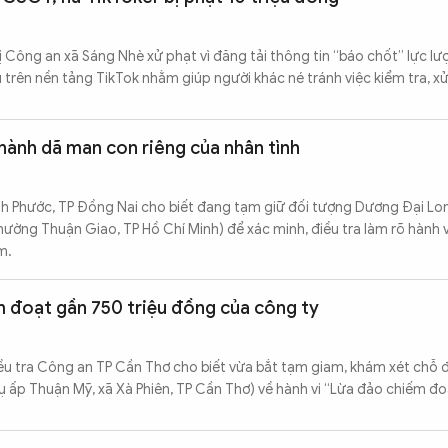
 bị Công an xã Sáng Nhè xử phạt vì đăng tải thông tin “báo chốt” lực l
trên nền tảng TikTok nhằm giúp người khác né tránh việc kiểm tra, xử 
hành dã man con riêng của nhân tình
h Phước, TP Đồng Nai cho biết đang tạm giữ đối tượng Dương Đại Lon
hường Thuận Giao, TP Hồ Chí Minh) để xác minh, điều tra làm rõ hành v
m.
m đoạt gần 750 triệu đồng của công ty
ều tra Công an TP Cần Thơ cho biết vừa bắt tạm giam, khám xét chỗ đố
 ấp Thuận Mỹ, xã Xà Phiên, TP Cần Thơ) về hành vi “Lừa đảo chiếm đoạ