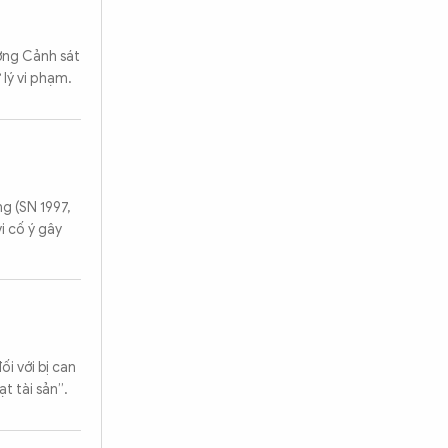
ượng Cảnh sát
lý vi phạm.
g (SN 1997,
i cố ý gây
i với bị can
t tài sản”.