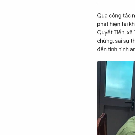
CÔNG NGHỆ
Qua công tác n
phát hiện tài k
QUỐC TẾ
Quyết Tiến, xã 
chứng, sai sự t
đến tình hình an
VĂN HÓA - THỂ THAO
BẠN ĐỌC & CAND
ĐA PHƯƠNG TIỆN
eMagazine
Podcast
Video
Ảnh
Infographic