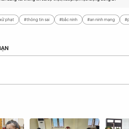
xử phạt
#thông tin sai
#bắc ninh
#an ninh mạng
#p
BẠN