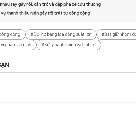
nhậu say gây rối, cản trở và đập phá xe cứu thương
vụ thanh thiếu niên gây rối trật tự công cộng
 công cộng
#Đòi nợ bằng loa công suất lớn
#Bắt giữ nhóm đố
i vi phạm an ninh
#Xử lý hành chính và hình sự
BẠN