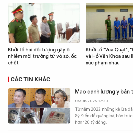
Khởi tố hai đối tượng gây ô
Khởi tố "Vua Quạt", 
nhiễm môi trường từ vỏ sò, ốc
và Hồ Văn Khoa sau 
chết
xúc phạm nhau
CÁC TIN KHÁC
Mạo danh lương y bán th
06/08/2026 12:30
Từ năm 2023, những kẻ lừa đảo 
Sỹ Điền để quảng bá, bán trực 
hơn 120 tỷ đồng.