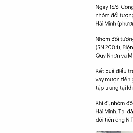
Ngày 16/6, Công
CÔNG NGHỆ
nhóm đối tượng 
Hải Minh (phườ
QUỐC TẾ
Nhóm đối tượng
(SN 2004), Biệ
VĂN HÓA - THỂ THAO
Quy Nhơn và Ma
Kết quả điều tr
BẠN ĐỌC & CAND
vay mượn tiền g
tập trung tại 
ĐA PHƯƠNG TIỆN
eMagazine
Podcast
Khi đi, nhóm đố
Hải Minh. Tại đ
Video
Ảnh
đòi tiền ông N.
Infographic