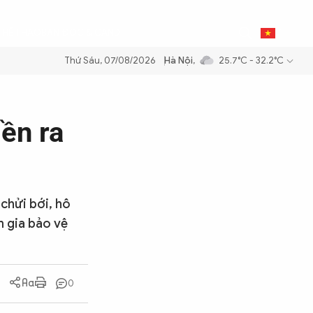
0
THỂ THAO
BẠN ĐỌC & CAND
VI
Thứ Sáu, 07/08/2026
Hà Nội
,
25.7°C - 32.2°C
ăng dầu để đảm bảo an ninh năng lượng quốc gia
Thực hiện Nghị quyế
iền ra
chửi bới, hô
 gia bảo vệ
0