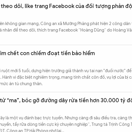
 theo dõi, like trang Facebook của đối tượng phản đ
rên không gian mạng, Công an xã Mường Phăng phát hiện 2 công dân t
á nhân để theo dõi, thích trang Facebook “Hoàng Dũng” do Hoàng V
ìm chết con chiếm đoạt tiền bảo hiểm
ai ruột mới 5 tuổi, dựng hiện trường giả thành vụ tai nạn "đuối nước" đ
. Hành vi đặc biệt nghiêm trọng, mang tính chất côn đồ, vụ lợi của bị c
mức án tù chung thân.
 tử “ma”, bóc gỡ đường dây rửa tiền hơn 30.000 tỷ 
đây là một vụ đánh bạc trực tuyến. Nhưng càng đi sâu điều tra, càng t
huyển, tẩy rửa dòng tiền cực kỳ chuyên nghiệp”, Trung tá Trịnh Công 
T, Công an TP Hải Phòng nhớ lại…