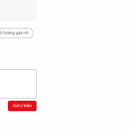
i tượng gây rối
Gửi ý kiến