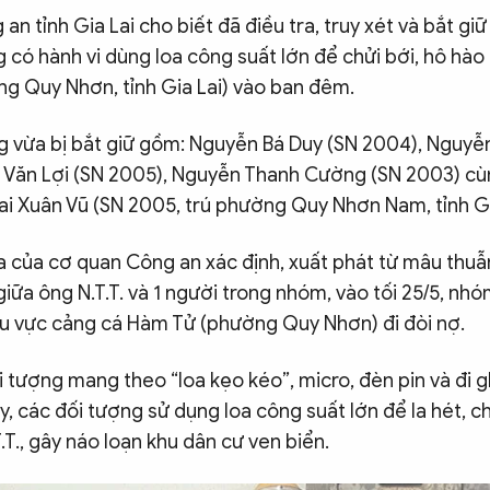
 an tỉnh Gia Lai cho biết đã điều tra, truy xét và bắt gi
có hành vi dùng loa công suất lớn để chửi bới, hô hào
ng Quy Nhơn, tỉnh Gia Lai) vào ban đêm.
 vừa bị bắt giữ gồm: Nguyễn Bá Duy (SN 2004), Nguyễn
n Văn Lợi (SN 2005), Nguyễn Thanh Cường (SN 2003) c
i Xuân Vũ (SN 2005, trú phường Quy Nhơn Nam, tỉnh Gia
a của cơ quan Công an xác định, xuất phát từ mâu thuẫ
iữa ông N.T.T. và 1 người trong nhóm, vào tối 25/5, nh
khu vực cảng cá Hàm Tử (phường Quy Nhơn) đi đòi nợ.
i tượng mang theo “loa kẹo kéo”, micro, đèn pin và đi 
ây, các đối tượng sử dụng loa công suất lớn để la hét, c
T.T., gây náo loạn khu dân cư ven biển.