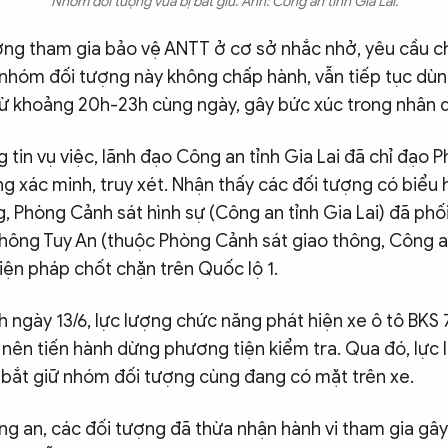
Nhóm đối tượng vừa bị bắt giữ. Ảnh: Công an tỉnh Gia Lai.
ợng tham gia bảo vệ ANTT ở cơ sở nhắc nhở, yêu cầu c
nhóm đối tượng này không chấp hành, vẫn tiếp tục dùng
 từ khoảng 20h-23h cùng ngày, gây bức xúc trong nhân 
 tin vụ việc, lãnh đạo Công an tỉnh Gia Lai đã chỉ đạo 
ng xác minh, truy xét. Nhận thấy các đối tượng có biểu 
, Phòng Cảnh sát hình sự (Công an tỉnh Gia Lai) đã phố
thông Tuy An (thuộc Phòng Cảnh sát giao thông, Công a
biện pháp chốt chặn trên Quốc lộ 1.
 ngày 13/6, lực lượng chức năng phát hiện xe ô tô BKS 
 nên tiến hành dừng phương tiện kiểm tra. Qua đó, lực
à bắt giữ nhóm đối tượng cùng đang có mặt trên xe.
g an, các đối tượng đã thừa nhận hành vi tham gia gây 