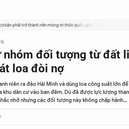
ÌNH
CÔNG AN TRONG LÒNG DÂN
XÃ HỘI
PHÁP LUẬT
QUỐC TẾ
VĂN HÓA - 
bản phải trở thành nền móng tri thức quốc gia
Triệt để tiết kiệm x
113
 nhóm đối tượng từ đất l
át loa đòi nợ
nh niên ra đảo Hải Minh và dùng loa công suất lớn để 
a khu dân cư vào ban đêm. Dù đã được lực lượng tham
nhắc nhở nhưng các đối tượng này không chấp hành…
7