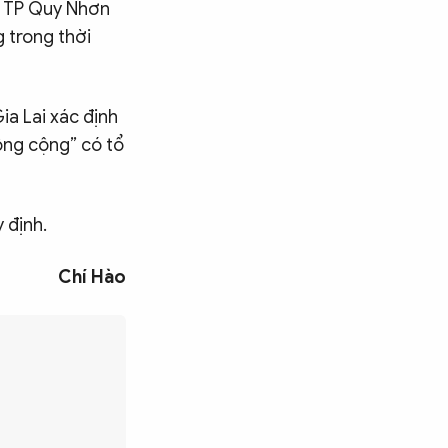
n TP Quy Nhơn
g trong thời
ia Lai xác định
công cộng” có tổ
 định.
Chí Hào
Tìm kiếm