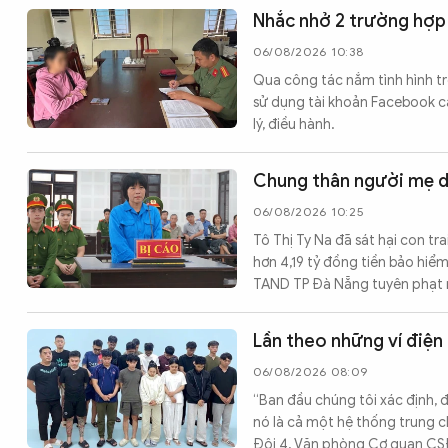
Nhắc nhở 2 trường hợp
06/08/2026 10:38
Qua công tác nắm tình hình t
sử dụng tài khoản Facebook c
lý, điều hành.
Chung thân người mẹ d
06/08/2026 10:25
Tô Thị Ty Na đã sát hại con tr
hơn 4,19 tỷ đồng tiền bảo hiểm
TAND TP Đà Nẵng tuyên phạt 
Lần theo những ví điện
06/08/2026 08:09
“Ban đầu chúng tôi xác định, 
nó là cả một hệ thống trung c
Đội 4, Văn phòng Cơ quan CSĐ