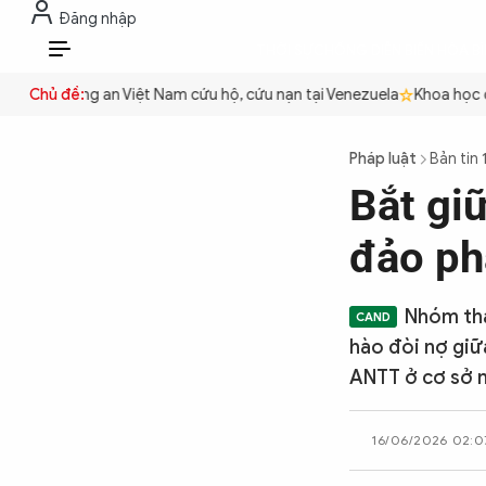
Đăng nhập
THỜI SỰ
CHỐNG DIỄN BIẾN HÒA B
VI
uyền
Chủ đề:
Công an Việt Nam cứu hộ, cứu nạn tại Venezuela
Khoa học cơ 
THỜI SỰ
Pháp luật
Bản tin 
Bắt giữ
CHỐNG DIỄN BIẾN HÒA BÌNH
đảo ph
CÔNG AN TRONG LÒNG DÂN
Nhóm tha
hào đòi nợ giữ
XÃ HỘI
ANTT ở cơ sở 
16/06/2026 02:0
PHÁP LUẬT