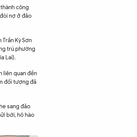
ữ thành công
 đòi nợ ở đảo
 Trần Kỳ Sơn
ùng trú phường
 Lai).
n liên quan đến
óm đối tượng đã
ghe sang đảo
hửi bới, hô hào