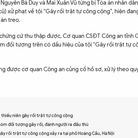
, Nguyễn Bá Duy và Mai Xuân Vũ từng bị Tòa án nhân dâ
 cũ) xử phạt về tội “Gây rối trật tự công cộng”, hiện đan
án treo.
, chứng cứ thu thập được, Cơ quan CSĐT Công an tỉnh G
m đối tượng trên có dấu hiệu của tội “Gây rối trật tự 
ng được cơ quan Công an củng cố hồ sơ, xử lý theo quy
thiếu niên gây rối trật tự công cộng
óm đối tượng gây rối, đánh người ra đầu thú
gây rối trật tự công cộng xảy ra tại phố Hoàng Cầu, Hà Nội