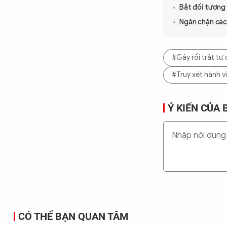
Bắt đối tượng 
Ngăn chặn các 
#Gây rối trật tự
#Truy xét hành v
Ý KIẾN CỦA 
CÓ THỂ BẠN QUAN TÂM