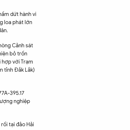
hấm dứt hành vi
 loa phát lớn
dân.
Phòng Cảnh sát
hiện bỏ trốn
i hợp với Trạm
n tỉnh Đắk Lắk)
77A-395.17
 lượng nghiệp
rối tại đảo Hải