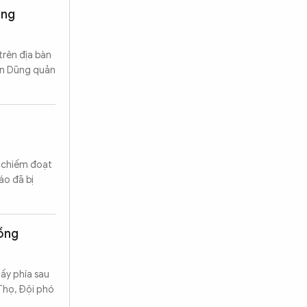
ộng
rên địa bàn
ăn Dũng quản
ể chiếm đoạt
áo đã bị
đồng
hấy phía sau
Thọ, Đội phó