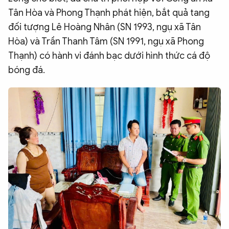
Tân Hòa và Phong Thạnh phát hiện, bắt quả tang
QUỐC TẾ
đối tượng Lê Hoàng Nhân (SN 1993, ngụ xã Tân
Hòa) và Trần Thanh Tâm (SN 1991, ngụ xã Phong
VĂN HÓA - THỂ THAO
Thạnh) có hành vi đánh bạc dưới hình thức cá độ
bóng đá.
BẠN ĐỌC & CAND
ĐA PHƯƠNG TIỆN
eMagazine
Podcast
Video
Ảnh
Infographic
Chuyên trang
An ninh thế giới
Văn nghệ Công an
Chuyên đề