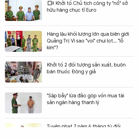
Khởi tố Chủ tịch công ty "nổ" sở
hữu hàng chục tỉ Euro
Hàng lậu khối lượng lớn qua biên giới
Quảng Trị: Vì sao "voi" chui lọt... "lỗ
kim"?
Khởi tố 2 đối tượng sản xuất, buôn
bán thuốc Đông y giả
"Sập bẫy" lừa đảo góp vốn mua tài
sản ngân hàng thanh lý
Chia sẻ:
0
Tuyên phạt 7 năm 6 tháng tù đối
tượng phá hoại chính sách đoàn kết