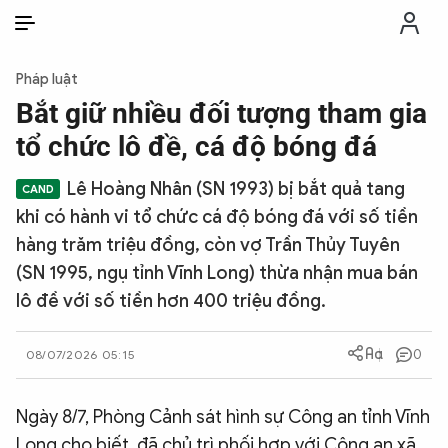
VI
VI
EN
Pháp luật
THỜI SỰ
Bắt giữ nhiều đối tượng tham gia
tổ chức lô đề, cá độ bóng đá
CHỐNG DIỄN BIẾN HÒA BÌNH
Lê Hoàng Nhân (SN 1993) bị bắt quả tang
khi có hành vi tổ chức cá độ bóng đá với số tiền
CÔNG AN TRONG LÒNG DÂN
hàng trăm triệu đồng, còn vợ Trần Thủy Tuyên
(SN 1995, ngụ tỉnh Vĩnh Long) thừa nhận mua bán
XÃ HỘI
lô đề với số tiền hơn 400 triệu đồng.
PHÁP LUẬT
0
08/07/2026 05:15
CÔNG NGHỆ
Ngày 8/7, Phòng Cảnh sát hình sự Công an tỉnh Vĩnh
Long cho biết, đã chủ trì phối hợp với Công an xã