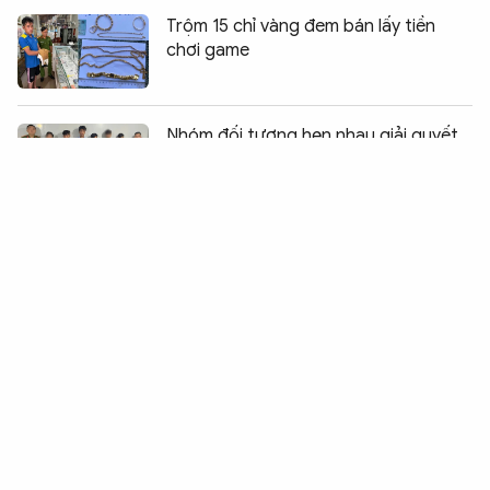
Trộm 15 chỉ vàng đem bán lấy tiền
chơi game
Chia sẻ:
0
Nhóm đối tượng hẹn nhau giải quyết
mâu thuẫn bằng dao và súng
Băng cướp “nhí” thực hiện loạt vụ “ăn
bay” lấy tiền chơi game
Bắt hai đối tượng vận chuyển trái
phép 633 kg pháo hoa nổ và ma túy
Tuyên phạt bị cáo Đoàn Bảo Châu 7
năm tù vì tuyên truyền chống Nhà