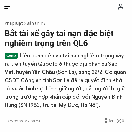
VI
VI
EN
Pháp luật
Bản tin 113
THỜI SỰ
Bắt tài xế gây tai nạn đặc biệt
nghiêm trọng trên QL6
CHỐNG DIỄN BIẾN HÒA BÌNH
Liên quan đến vụ tai nạn nghiêm trọng xảy
ra trên tuyến Quốc lộ 6 thuộc địa phận xã Sặp
CÔNG AN TRONG LÒNG DÂN
Vạt, huyện Yên Châu (Sơn La), sáng 22/2, Cơ quan
CSĐT Công an tỉnh Sơn La đã ra quyết định Khởi
XÃ HỘI
tố vụ án hình sự; Lệnh giữ người, bắt người bị giữ
trong trường hợp khẩn cấp đối với Nguyễn Đình
PHÁP LUẬT
Hùng (SN 1983, trú tại Mỹ Đức, Hà Nội).
CÔNG NGHỆ
0
22/02/2025 03:24