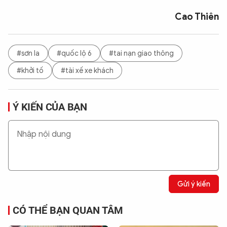
Cao Thiên
#sơn la
#quốc lộ 6
#tai nạn giao thông
#khởi tố
#tài xế xe khách
Ý KIẾN CỦA BẠN
Gửi ý kiến
CÓ THỂ BẠN QUAN TÂM