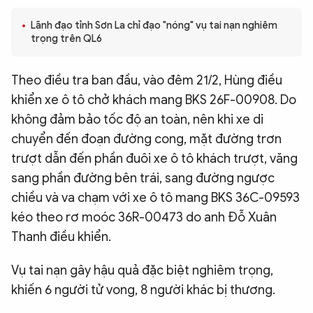
QUỐC TẾ
Lãnh đạo tỉnh Sơn La chỉ đạo "nóng" vụ tai nạn nghiêm
trọng trên QL6
VĂN HÓA - THỂ THAO
Theo điều tra ban đầu, vào đêm 21/2, Hùng điều
khiển xe ô tô chở khách mang BKS 26F-00908. Do
BẠN ĐỌC & CAND
không đảm bảo tốc độ an toàn, nên khi xe di
chuyển đến đoạn đường cong, mặt đường trơn
ĐA PHƯƠNG TIỆN
trượt dẫn đến phần đuôi xe ô tô khách trượt, văng
eMagazine
Podcast
sang phần đường bên trái, sang đường ngược
chiều và va chạm với xe ô tô mang BKS 36C-09593
Video
Ảnh
kéo theo rơ moóc 36R-00473 do anh Đỗ Xuân
Infographic
Thanh điều khiển.
Chuyên trang
An ninh thế giới
Văn nghệ Công an
Chuyên đề
Vụ tai nạn gây hậu quả đặc biệt nghiêm trọng,
khiến 6 người tử vong, 8 người khác bị thương.