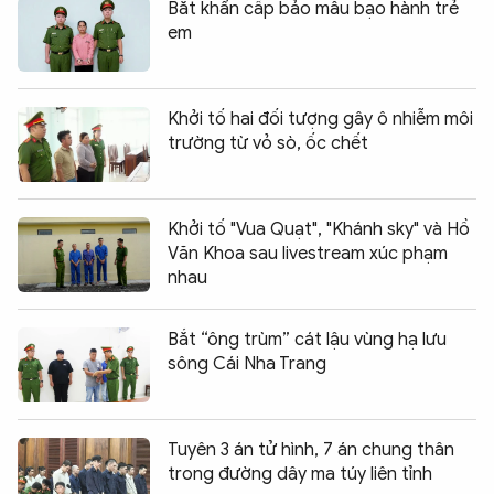
Bắt khẩn cấp bảo mẫu bạo hành trẻ
em
Khởi tố hai đối tượng gây ô nhiễm môi
trường từ vỏ sò, ốc chết
Khởi tố "Vua Quạt", "Khánh sky" và Hồ
Văn Khoa sau livestream xúc phạm
nhau
Bắt “ông trùm” cát lậu vùng hạ lưu
sông Cái Nha Trang
Tuyên 3 án tử hình, 7 án chung thân
trong đường dây ma túy liên tỉnh