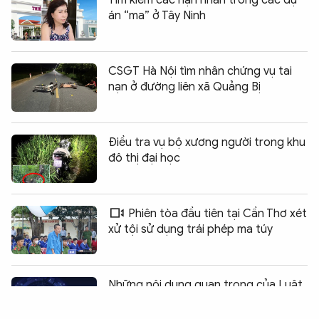
Tìm kiếm các nạn nhân trong các dự
án “ma” ở Tây Ninh
CSGT Hà Nội tìm nhân chứng vụ tai
nạn ở đường liên xã Quảng Bị
Điều tra vụ bộ xương người trong khu
đô thị đại học
Phiên tòa đầu tiên tại Cần Thơ xét
xử tội sử dụng trái phép ma túy
Chia sẻ:
0
Những nội dung quan trọng của Luật
An ninh mạng từ ngày 1/7 tới đây