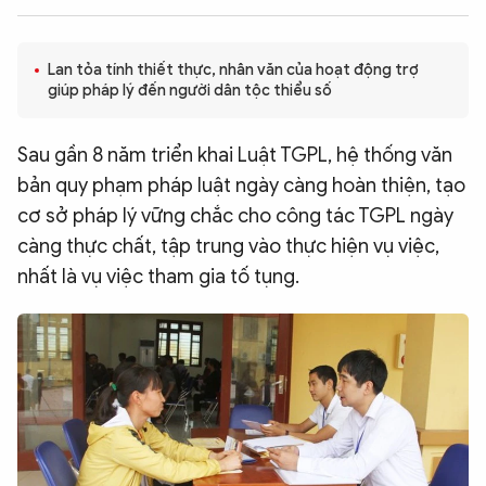
QUỐC TẾ
Lan tỏa tính thiết thực, nhân văn của hoạt động trợ
giúp pháp lý đến người dân tộc thiểu số
VĂN HÓA - THỂ THAO
Sau gần 8 năm triển khai Luật TGPL, hệ thống văn
BẠN ĐỌC & CAND
bản quy phạm pháp luật ngày càng hoàn thiện, tạo
cơ sở pháp lý vững chắc cho công tác TGPL ngày
ĐA PHƯƠNG TIỆN
càng thực chất, tập trung vào thực hiện vụ việc,
eMagazine
Podcast
nhất là vụ việc tham gia tố tụng.
Video
Ảnh
Infographic
Chuyên trang
An ninh thế giới
Văn nghệ Công an
Chuyên đề