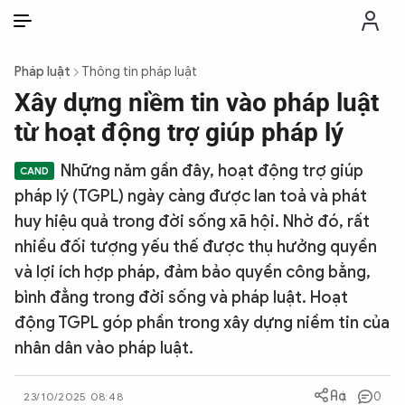
VI
VI
EN
Pháp luật
Thông tin pháp luật
THỜI SỰ
Xây dựng niềm tin vào pháp luật
từ hoạt động trợ giúp pháp lý
CHỐNG DIỄN BIẾN HÒA BÌNH
Những năm gần đây, hoạt động trợ giúp
pháp lý (TGPL) ngày càng được lan toả và phát
CÔNG AN TRONG LÒNG DÂN
huy hiệu quả trong đời sống xã hội. Nhờ đó, rất
nhiều đối tượng yếu thế được thụ hưởng quyền
XÃ HỘI
và lợi ích hợp pháp, đảm bảo quyền công bằng,
bình đẳng trong đời sống và pháp luật. Hoạt
PHÁP LUẬT
động TGPL góp phần trong xây dựng niềm tin của
nhân dân vào pháp luật.
CÔNG NGHỆ
0
23/10/2025 08:48