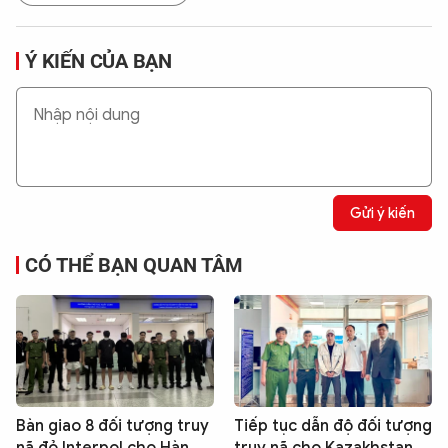
Ý KIẾN CỦA BẠN
Gửi ý kiến
CÓ THỂ BẠN QUAN TÂM
Bàn giao 8 đối tượng truy
Tiếp tục dẫn độ đối tượng
nã đỏ Interpol cho Hàn
truy nã cho Kazakhstan