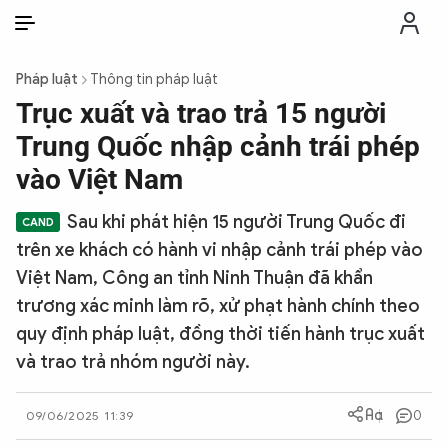
VI
VI
EN
Pháp luật
Thông tin pháp luật
THỜI SỰ
Trục xuất và trao trả 15 người
Trung Quốc nhập cảnh trái phép
CHỐNG DIỄN BIẾN HÒA BÌNH
vào Việt Nam
Sau khi phát hiện 15 người Trung Quốc đi
CÔNG AN TRONG LÒNG DÂN
trên xe khách có hành vi nhập cảnh trái phép vào
Việt Nam, Công an tỉnh Ninh Thuận đã khẩn
XÃ HỘI
trương xác minh làm rõ, xử phạt hành chính theo
quy định pháp luật, đồng thời tiến hành trục xuất
PHÁP LUẬT
và trao trả nhóm người này.
CÔNG NGHỆ
0
09/06/2025 11:39