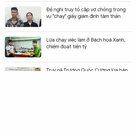
Đề nghị truy tố cặp vợ chồng trong
vụ "chạy" giấy giám định tâm thần
Lừa chạy việc làm ở Bách hoá Xanh,
chiếm đoạt tiền tỷ
Chia sẻ:
0
Truy nã Trương Quốc Cường lừa bán
đất ở Phú Quốc
Trộm cắp điện có thể bị truy cứu
trách nhiệm hình sự
Phó hiệu trưởng chỉ đạo vụ việc tiêu