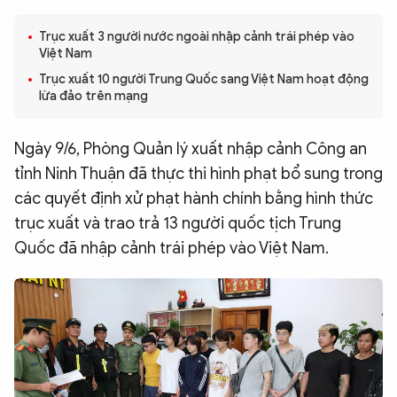
QUỐC TẾ
Trục xuất 3 người nước ngoài nhập cảnh trái phép vào
Việt Nam
VĂN HÓA - THỂ THAO
Trục xuất 10 người Trung Quốc sang Việt Nam hoạt động
lừa đảo trên mạng
BẠN ĐỌC & CAND
Ngày 9/6, Phòng Quản lý xuất nhập cảnh Công an
tỉnh Ninh Thuận đã thực thi hình phạt bổ sung trong
ĐA PHƯƠNG TIỆN
các quyết định xử phạt hành chính bằng hình thức
eMagazine
Podcast
trục xuất và trao trả 13 người quốc tịch Trung
Quốc đã nhập cảnh trái phép vào Việt Nam.
Video
Ảnh
Infographic
Chuyên trang
An ninh thế giới
Văn nghệ Công an
Chuyên đề