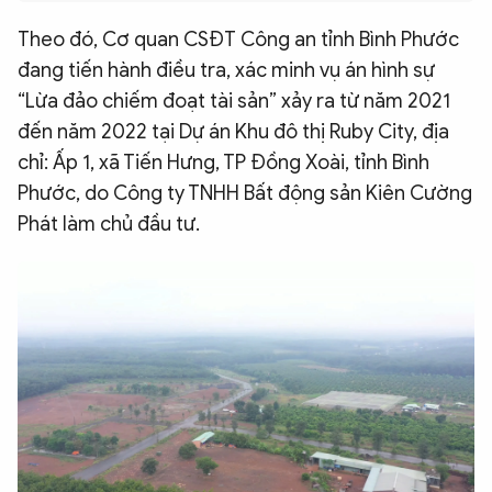
QUỐC TẾ
Theo đó, Cơ quan CSĐT Công an tỉnh Bình Phước
đang tiến hành điều tra, xác minh vụ án hình sự
VĂN HÓA - THỂ THAO
“Lừa đảo chiếm đoạt tài sản” xảy ra từ năm 2021
đến năm 2022 tại Dự án Khu đô thị Ruby City, địa
chỉ: Ấp 1, xã Tiến Hưng, TP Đồng Xoài, tỉnh Bình
BẠN ĐỌC & CAND
Phước, do Công ty TNHH Bất động sản Kiên Cường
Phát làm chủ đầu tư.
ĐA PHƯƠNG TIỆN
eMagazine
Podcast
Video
Ảnh
Infographic
Chuyên trang
An ninh thế giới
Văn nghệ Công an
Chuyên đề