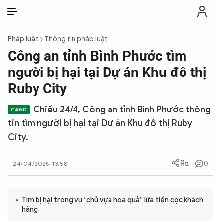
VI
VI
EN
Pháp luật
Thông tin pháp luật
THỜI SỰ
Công an tỉnh Bình Phước tìm
người bị hại tại Dự án Khu đô thị
CHỐNG DIỄN BIẾN HÒA BÌNH
Ruby City
Chiều 24/4, Công an tỉnh Bình Phước thông
CÔNG AN TRONG LÒNG DÂN
tin tìm người bị hại tại Dự án Khu đô thị Ruby
City.
XÃ HỘI
0
24/04/2025 13:58
PHÁP LUẬT
Tìm bị hại trong vụ “chủ vựa hoa quả” lừa tiền cọc khách
CÔNG NGHỆ
hàng