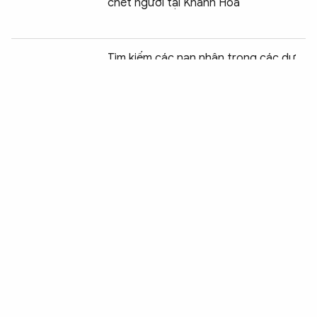
chết người tại Khánh Hòa
Chia sẻ:
0
Tìm kiếm các nạn nhân trong các dự
án “ma” ở Tây Ninh
CSGT Hà Nội tìm nhân chứng vụ tai
nạn ở đường liên xã Quảng Bị
Điều tra vụ bộ xương người trong khu
đô thị đại học
Phiên tòa đầu tiên tại Cần Thơ xét
xử tội sử dụng trái phép ma túy