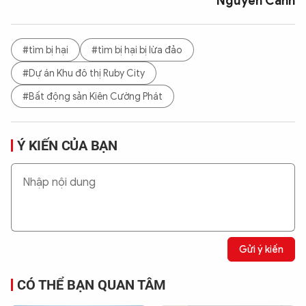
Nguyễn Cảnh
#tìm bị hại
#tìm bị hại bị lừa đảo
#Dự án Khu đô thị Ruby City
#Bất động sản Kiên Cường Phát
Ý KIẾN CỦA BẠN
Gửi ý kiến
CÓ THỂ BẠN QUAN TÂM