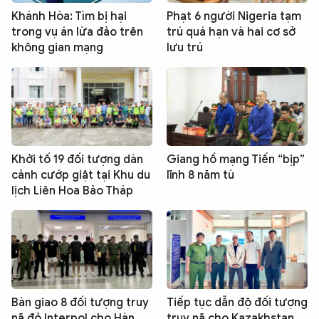
Khánh Hòa: Tìm bị hại
Phạt 6 người Nigeria tạm
trong vụ án lừa đảo trên
trú quá hạn và hai cơ sở
không gian mạng
lưu trú
Khởi tố 19 đối tượng dàn
Giang hồ mạng Tiến “bịp”
cảnh cướp giật tại Khu du
lĩnh 8 năm tù
lịch Liên Hoa Bảo Tháp
Bàn giao 8 đối tượng truy
Tiếp tục dẫn độ đối tượng
nã đỏ Interpol cho Hàn
truy nã cho Kazakhstan