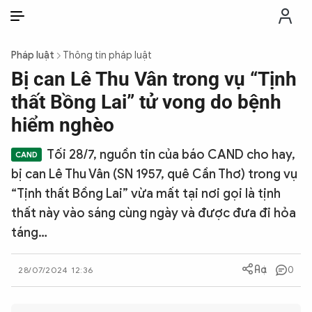
VI
VI
EN
Pháp luật
Thông tin pháp luật
THỜI SỰ
Bị can Lê Thu Vân trong vụ “Tịnh
thất Bồng Lai” tử vong do bệnh
CHỐNG DIỄN BIẾN HÒA BÌNH
hiểm nghèo
Tối 28/7, nguồn tin của báo CAND cho hay,
CÔNG AN TRONG LÒNG DÂN
bị can Lê Thu Vân (SN 1957, quê Cần Thơ) trong vụ
“Tịnh thất Bồng Lai” vừa mất tại nơi gọi là tịnh
XÃ HỘI
thất này vào sáng cùng ngày và được đưa đi hỏa
táng…
PHÁP LUẬT
0
28/07/2024 12:36
CÔNG NGHỆ