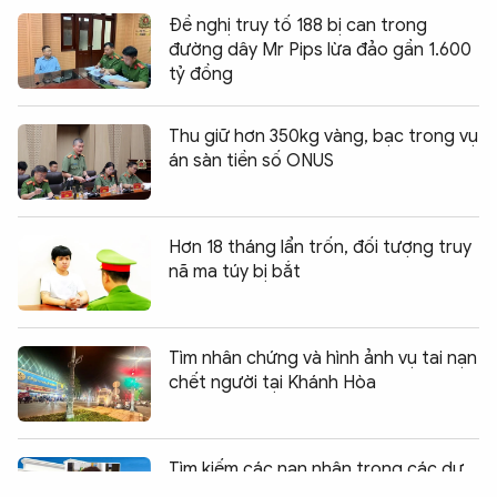
Đề nghị truy tố 188 bị can trong
đường dây Mr Pips lừa đảo gần 1.600
tỷ đồng
Thu giữ hơn 350kg vàng, bạc trong vụ
án sàn tiền số ONUS
Hơn 18 tháng lẩn trốn, đối tượng truy
nã ma túy bị bắt
Tìm nhân chứng và hình ảnh vụ tai nạn
chết người tại Khánh Hòa
Chia sẻ:
0
Tìm kiếm các nạn nhân trong các dự
án “ma” ở Tây Ninh