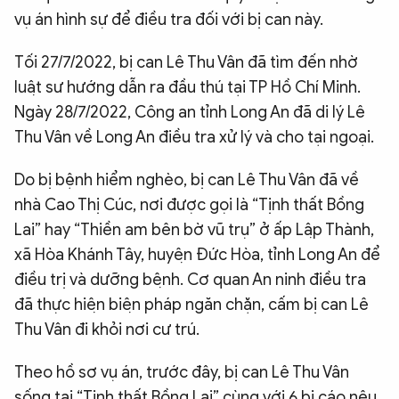
vụ án hình sự để điều tra đối với bị can này.
Tối 27/7/2022, bị can Lê Thu Vân đã tìm đến nhờ
luật sư hướng dẫn ra đầu thú tại TP Hồ Chí Minh.
Ngày 28/7/2022, Công an tỉnh Long An đã di lý Lê
Thu Vân về Long An điều tra xử lý và cho tại ngoại.
Do bị bệnh hiểm nghèo, bị can Lê Thu Vân đã về
nhà Cao Thị Cúc, nơi được gọi là “Tịnh thất Bồng
Lai” hay “Thiền am bên bờ vũ trụ” ở ấp Lập Thành,
xã Hòa Khánh Tây, huyện Đức Hòa, tỉnh Long An để
điều trị và dưỡng bệnh. Cơ quan An ninh điều tra
đã thực hiện biện pháp ngăn chặn, cấm bị can Lê
Thu Vân đi khỏi nơi cư trú.
Theo hồ sơ vụ án, trước đây, bị can Lê Thu Vân
sống tại “Tịnh thất Bồng Lai” cùng với 6 bị cáo nêu