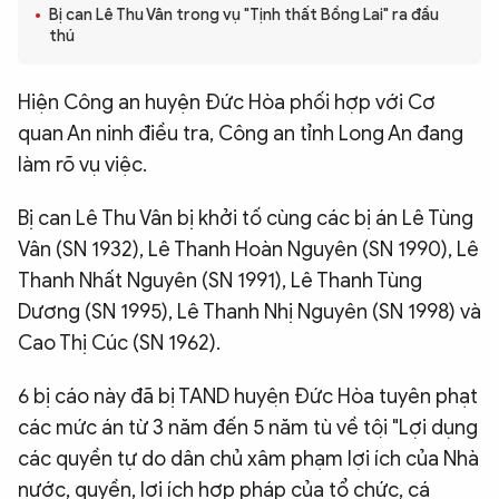
Bị can Lê Thu Vân trong vụ "Tịnh thất Bồng Lai" ra đầu
QUỐC TẾ
thú
VĂN HÓA - THỂ THAO
Hiện Công an huyện Đức Hòa phối hợp với Cơ
quan An ninh điều tra, Công an tỉnh Long An đang
làm rõ vụ việc.
BẠN ĐỌC & CAND
Bị can Lê Thu Vân bị khởi tố cùng các bị án Lê Tùng
ĐA PHƯƠNG TIỆN
Vân (SN 1932), Lê Thanh Hoàn Nguyên (SN 1990), Lê
eMagazine
Podcast
Thanh Nhất Nguyên (SN 1991), Lê Thanh Tùng
Dương (SN 1995), Lê Thanh Nhị Nguyên (SN 1998) và
Video
Ảnh
Cao Thị Cúc (SN 1962).
Infographic
6 bị cáo này đã bị TAND huyện Đức Hòa tuyên phạt
Chuyên trang
An ninh thế giới
Văn nghệ Công an
Chuyên đề
các mức án từ 3 năm đến 5 năm tù về tội "Lợi dụng
các quyền tự do dân chủ xâm phạm lợi ích của Nhà
nước, quyền, lợi ích hợp pháp của tổ chức, cá