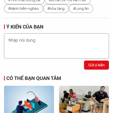
#Tịnh thất Bồng Lai
#bị can Lê Thu Vân mất
#bệnh hiểm nghèo
#hỏa táng
#Long An
Ý KIẾN CỦA BẠN
Gửi ý kiến
CÓ THỂ BẠN QUAN TÂM