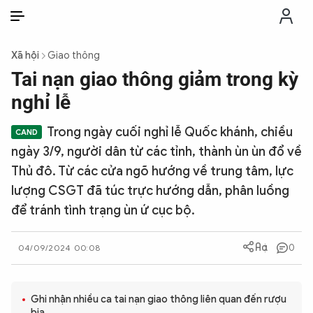
VI
VI
EN
Xã hội
Giao thông
THỜI SỰ
Tai nạn giao thông giảm trong kỳ
nghỉ lễ
CHỐNG DIỄN BIẾN HÒA BÌNH
Trong ngày cuối nghỉ lễ Quốc khánh, chiều
ngày 3/9, người dân từ các tỉnh, thành ùn ùn đổ về
CÔNG AN TRONG LÒNG DÂN
Thủ đô. Từ các cửa ngõ hướng về trung tâm, lực
lượng CSGT đã túc trực hướng dẫn, phân luồng
XÃ HỘI
để tránh tình trạng ùn ứ cục bộ.
PHÁP LUẬT
0
04/09/2024 00:08
CÔNG NGHỆ
Ghi nhận nhiều ca tai nạn giao thông liên quan đến rượu
bia