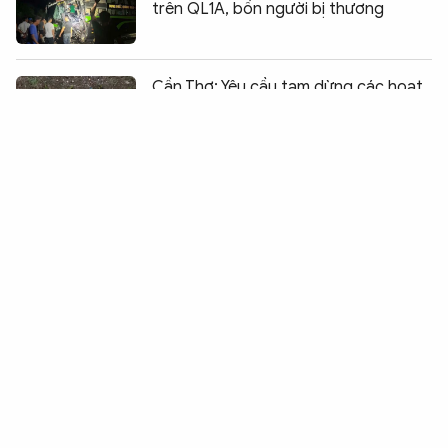
trên QL1A, bốn người bị thương
Chia sẻ:
0
Cần Thơ: Yêu cầu tạm dừng các hoạt
động “vỏ lãi bay”
Tăng cường xử lý "ma men" và người
dương tính với ma túy cầm lái
Đà Nẵng bảo đảm giao thông phục vụ
chung kết Hội thao Công an nhân dân
2026
Cảnh sát cắt cabin cứu tài xế mắc kẹt
sau tai nạn trên cầu Thăng Long