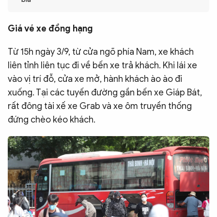
QUỐC TẾ
Giá vé xe đồng hạng
VĂN HÓA - THỂ THAO
Từ 15h ngày 3/9, từ cửa ngõ phía Nam, xe khách
liên tỉnh liên tục đi về bến xe trả khách. Khi lái xe
BẠN ĐỌC & CAND
vào vị trí đỗ, cửa xe mở, hành khách ào ào đi
xuống. Tại các tuyến đường gần bến xe Giáp Bát,
ĐA PHƯƠNG TIỆN
rất đông tài xế xe Grab và xe ôm truyền thống
eMagazine
Podcast
đứng chèo kéo khách.
Video
Ảnh
Infographic
Chuyên trang
An ninh thế giới
Văn nghệ Công an
Chuyên đề